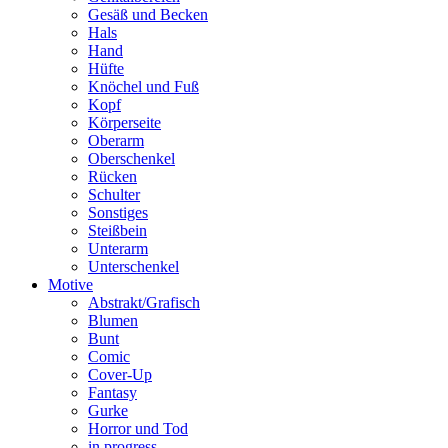
Gesäß und Becken
Hals
Hand
Hüfte
Knöchel und Fuß
Kopf
Körperseite
Oberarm
Oberschenkel
Rücken
Schulter
Sonstiges
Steißbein
Unterarm
Unterschenkel
Motive
Abstrakt/Grafisch
Blumen
Bunt
Comic
Cover-Up
Fantasy
Gurke
Horror und Tod
in progress