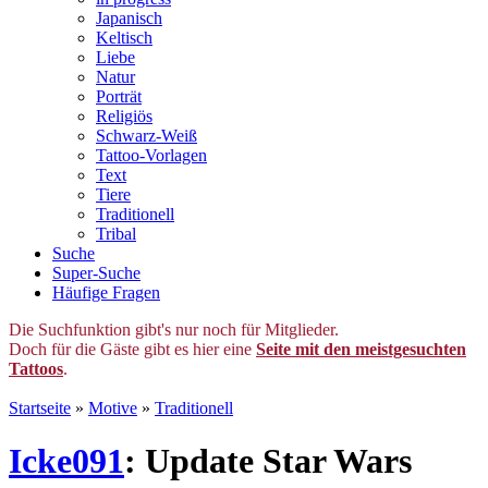
Japanisch
Keltisch
Liebe
Natur
Porträt
Religiös
Schwarz-Weiß
Tattoo-Vorlagen
Text
Tiere
Traditionell
Tribal
Suche
Super-Suche
Häufige Fragen
Die Suchfunktion gibt's nur noch für Mitglieder.
Doch für die Gäste gibt es hier eine
Seite mit den meistgesuchten
Tattoos
.
Startseite
»
Motive
»
Traditionell
Icke091
: Update Star Wars