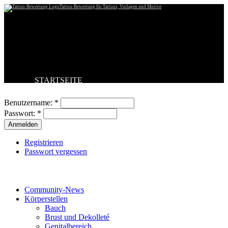
Tattoo-Bewertung für Tattoos, Vorlagen und Motive
STARTSEITE
Benutzeranmeldung
TATTOO HOCHLADEN
BESTE TATTOOS
Benutzername:
*
NEUESTE TATTOOS
Passwort:
*
KOMMENTARE
FORUM
HILFE
Registrieren
Passwort vergessen
Tattoo-Kategorien
Community-News
Körperstellen
Bauch
Brust und Dekolleté
Genitalbereich