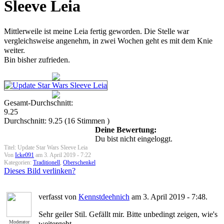
Sleeve Leia
Mittlerweile ist meine Leia fertig geworden. Die Stelle war
vergleichsweise angenehm, in zwei Wochen geht es mit dem Knie
weiter.
Bin bisher zufrieden.
Gesamt-Durchschnitt:
9.25
Durchschnitt:
9.25
(
16
Stimmen )
Deine Bewertung:
Du bist nicht eingeloggt.
Titel: Update Star Wars Sleeve Leia
Von
Icke091
am 3. April 2019 - 7:22
Kategorien:
Traditionell
,
Oberschenkel
Dieses Bild verlinken?
verfasst von
Kennstdeehnich
am 3. April 2019 - 7:48.
Sehr geiler Stil. Gefällt mir. Bitte unbedingt zeigen, wie's
Moderator
weitergeht.