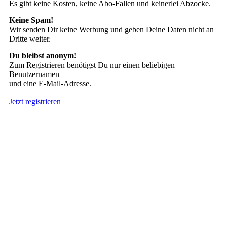
Es gibt keine Kosten, keine Abo-Fallen und keinerlei Abzocke.
Keine Spam!
Wir senden Dir keine Werbung und geben Deine Daten nicht an
Dritte weiter.
Du bleibst anonym!
Zum Registrieren benötigst Du nur einen beliebigen
Benutzernamen
und eine E-Mail-Adresse.
Jetzt registrieren
Suche nach Tattoos
Neueste User
Es gibt
138676 Mitglieder
.
Hier sind die Neuesten: