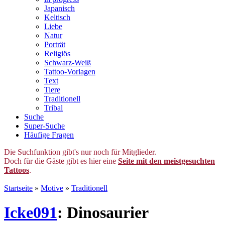
Japanisch
Keltisch
Liebe
Natur
Porträt
Religiös
Schwarz-Weiß
Tattoo-Vorlagen
Text
Tiere
Traditionell
Tribal
Suche
Super-Suche
Häufige Fragen
Die Suchfunktion gibt's nur noch für Mitglieder.
Doch für die Gäste gibt es hier eine
Seite mit den meistgesuchten
Tattoos
.
Startseite
»
Motive
»
Traditionell
Icke091
: Dinosaurier