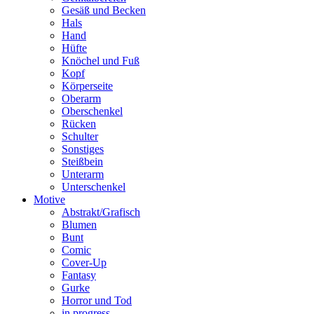
Gesäß und Becken
Hals
Hand
Hüfte
Knöchel und Fuß
Kopf
Körperseite
Oberarm
Oberschenkel
Rücken
Schulter
Sonstiges
Steißbein
Unterarm
Unterschenkel
Motive
Abstrakt/Grafisch
Blumen
Bunt
Comic
Cover-Up
Fantasy
Gurke
Horror und Tod
in progress