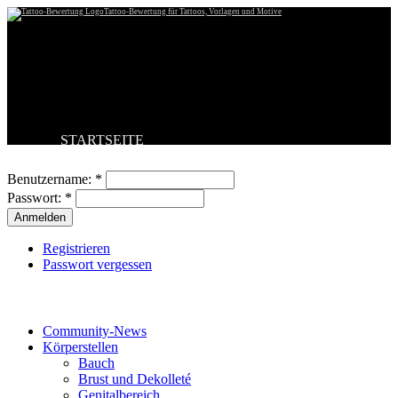
Tattoo-Bewertung für Tattoos, Vorlagen und Motive
STARTSEITE
Benutzeranmeldung
TATTOO HOCHLADEN
BESTE TATTOOS
Benutzername:
*
NEUESTE TATTOOS
Passwort:
*
KOMMENTARE
FORUM
HILFE
Registrieren
Passwort vergessen
Tattoo-Kategorien
Community-News
Körperstellen
Bauch
Brust und Dekolleté
Genitalbereich