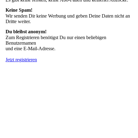
Keine Spam!
Wir senden Dir keine Werbung und geben Deine Daten nicht an
Dritte weiter.
Du bleibst anonym!
Zum Registrieren benötigst Du nur einen beliebigen
Benutzernamen
und eine E-Mail-Adresse.
Jetzt registrieren
Suche nach Tattoos
Neueste User
Es gibt
138675 Mitglieder
.
Hier sind die Neuesten: