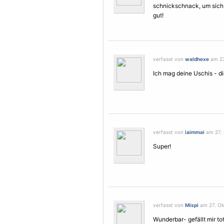
schnickschnack, um sich w
gut!
verfasst von
waldhexe
am 27
Ich mag deine Uschis - die
verfasst von
iaimmai
am 27. 
Super!
verfasst von
Mispi
am 27. Ok
Wunderbar- gefällt mir tot