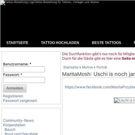
Tattoo-Bewertung für Tattoos, Vorlagen und Motive
STARTSEITE
TATTOO HOCHLADEN
BESTE TATTOOS
Die Suchfunktion gibt's nur noch für Mitglie
Benutzeranmeldung
Doch für die Gäste gibt es hier eine
Seite m
Benutzername:
*
Startseite
»
Motive
»
Porträt
: Uschi is noch ja
MaritaMosh
Passwort:
*
https://www.facebook.com/MaritaPrzybo
Registrieren
Passwort vergessen
Tattoo-Kategorien
Community-News
Körperstellen
Bauch
Brust und Dekolleté