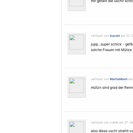
mir gefällt die uschi! schi
verfasst von
kiarahi
am 27. O
jupp...super schick - gef
solche
Frauen
mit Mütze 
verfasst von
MaritaMosh
am 
mützn sind grad der Renne
verfasst von colole am 27. Ok
also diese uschi strahlt v