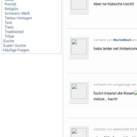
Aber ne hübsche Uschi!
Porträt
Religiös
Schwarz-Weiß
Tattoo-Vorlagen
Text
Tiere
Traditionell
Tribal
verfasst von
MaritaMosh
am 
Suche
Super-Suche
habs leider net hinbekomm
Häufige Fragen
verfasst von eringobragh am 
fuckn insane! die Rosen
mütze... hach!
verfasst von dadman69 am 27