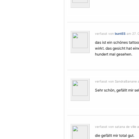
verfasst von
buntES
am 27. O
das ist ein schönes tattoo
wirkt. das gesicht hat ei
hundert mal gesehen.
verfasst von SandraBanane a
Sehr schön, gefällt mir seh
verfasst von satana de ville 
die gefällt mir total gut.