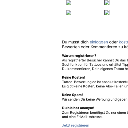
Du musst dich
einloggen
oder
koste
Bewerten oder Kommentieren zu k
Warum registrieren?
Als registrierter Besucher kannst Du das 
Suchfunktion für Tattoos und erhältst T
Du kommentieren, Dein eigenes Tattoo h
Keine Kosten!
Tattoo-Bewertung.de ist absolut kostenf
Es gibt keine Kosten, keine Abo-Fallen u
Keine Spam!
Wir senden Dir keine Werbung und geben D
Du bleibst anonym!
Zum Registrieren benötigst Du nur einen
und eine E-Mail-Adresse.
Jetzt registrieren