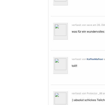
verfasst von save am 28. Okt
was für ein wundervolles T
verfasst von
KaffeeMafiosi
a
toll!!
verfasst von Protector _86 a
:) absolut schickes Teilc