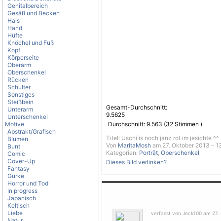
Genitalbereich
Gesäß und Becken
Hals
Hand
Hüfte
Knöchel und Fuß
Kopf
Körperseite
Oberarm
Oberschenkel
Rücken
Schulter
Sonstiges
Steißbein
Gesamt-Durchschnitt:
Unterarm
9.5625
Unterschenkel
Motive
Durchschnitt:
9.563
(
32
Stimmen )
Abstrakt/Grafisch
Titel: Uschi is noch janz rot im jesichte ^^
Blumen
Von
MaritaMosh
am 27. Oktober 2013 - 1
Bunt
Kategorien:
Porträt
,
Oberschenkel
Comic
Cover-Up
Dieses Bild verlinken?
Fantasy
Gurke
Horror und Tod
in progress
Japanisch
Keltisch
Liebe
verfasst von Jeck100 am 27. 
Natur