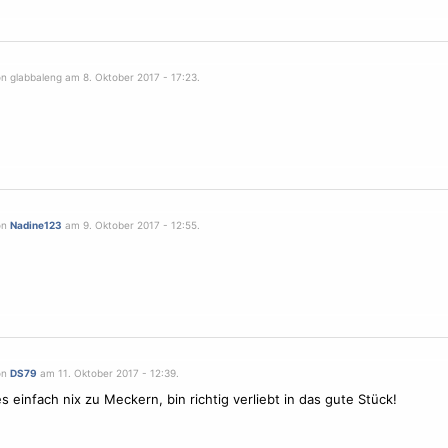
on glabbaleng am 8. Oktober 2017 - 17:23.
on
Nadine123
am 9. Oktober 2017 - 12:55.
on
DS79
am 11. Oktober 2017 - 12:39.
es einfach nix zu Meckern, bin richtig verliebt in das gute Stück!