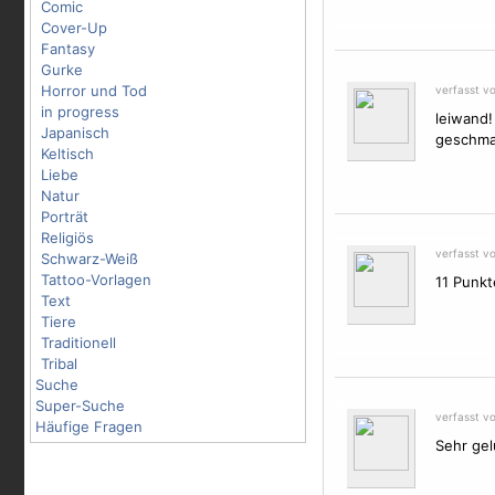
Comic
Cover-Up
Fantasy
Gurke
Horror und Tod
verfasst vo
in progress
leiwand!
Japanisch
geschmac
Keltisch
Liebe
Natur
Porträt
Religiös
verfasst v
Schwarz-Weiß
Tattoo-Vorlagen
11 Punkt
Text
Tiere
Traditionell
Tribal
Suche
Super-Suche
verfasst v
Häufige Fragen
Sehr gel