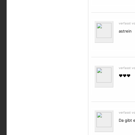
verfasst v
astrein
verfasst v
♥♥♥
verfasst v
Da gibt 