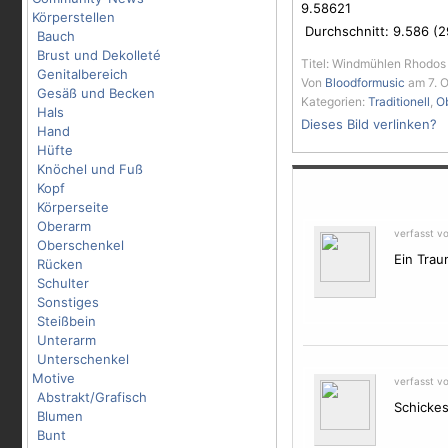
9.58621
Körperstellen
Durchschnitt:
9.586
(
2
Bauch
Brust und Dekolleté
Titel: Windmühlen Rhodos
Genitalbereich
Von
Bloodformusic
am 7. O
Gesäß und Becken
Kategorien:
Traditionell
,
O
Hals
Dieses Bild verlinken?
Hand
Hüfte
Knöchel und Fuß
Kopf
Körperseite
Oberarm
verfasst v
Oberschenkel
Ein Trau
Rücken
Schulter
Sonstiges
Steißbein
Unterarm
Unterschenkel
Motive
verfasst v
Abstrakt/Grafisch
Schickes
Blumen
Bunt