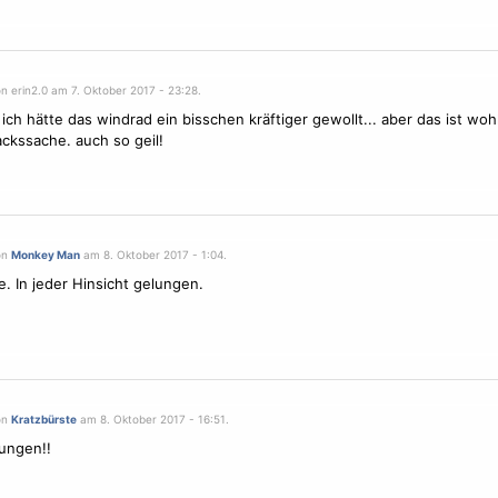
n erin2.0 am 7. Oktober 2017 - 23:28.
 ich hätte das windrad ein bisschen kräftiger gewollt... aber das ist woh
kssache. auch so geil!
on
Monkey Man
am 8. Oktober 2017 - 1:04.
e. In jeder Hinsicht gelungen.
on
Kratzbürste
am 8. Oktober 2017 - 16:51.
ungen!!