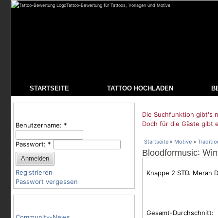
Tattoo-Bewertung für Tattoos, Vorlagen und Motive
STARTSEITE
TATTOO HOCHLADEN
B
Benutzeranmeldung
Die Suchfunktion gibt's n
Doch für die Gäste gibt 
Benutzername:
*
Startseite
»
Motive
»
Traditio
Passwort:
*
: Wi
Bloodformusic
Registrieren
Knappe 2 STD. Meran Da
Passwort vergessen
Tattoo-Kategorien
Gesamt-Durchschnitt:
Community-News