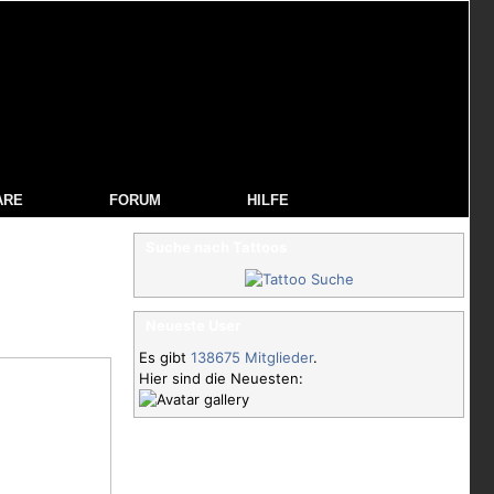
ARE
FORUM
HILFE
Suche nach Tattoos
Neueste User
Es gibt
138675 Mitglieder
.
Hier sind die Neuesten: