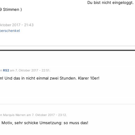
Du bist nicht eingeloggt.
9
Stimmen )
ktober 2017 - 21:43
berschenkel
on
RS2
am 7. Oktober 2017 - 22:51.
m! Und das in nicht einmal zwei Stunden. Klarer 10er!
on Marquis Warren am 7. Oktober 2017 - 23:12.
 Motiv, sehr schicke Umsetzung: so muss das!