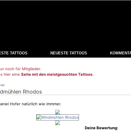
ESTE TATTOOS
NEUESTE TATTOOS
KOMMENT
ur noch für Mitglieder.
es hier eine
Seite mit den meistgesuchten Tattoos
.
nell
ndmühlen Rhodos
niel Hofer natürlich wie immmer.
Deine Bewertung: