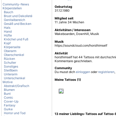
Community-News
Geburtstag
Körperstellen
31.12.1980
Bauch
Brust und Dekolleté
Mitglied seit
Genitalbereich
11 Jahre 34 Wochen
Gesäß und Becken
Hals
Aktivitäten / Interessen
Hand
Wakeboarden, Downhill, Musik
Hüfte
Knöchel und Fuß
Musik
Kopf
https://soundcloud.com/horsthimself
Körperseite
Oberarm
Aktivität
Oberschenkel
horsthimself hat 44 Tattoos mit durchschni
Rücken
Kommentare geschrieben.
Schulter
Sonstiges
Community
Steißbein
Du musst dich
einloggen
oder
registrieren
,
Unterarm
Unterschenkel
Meine Tattoos (1)
Motive
Abstrakt/Grafisch
Blumen
Bunt
Comic
Cover-Up
Fantasy
Gurke
Horror und Tod
13 meiner Lieblings-Tattoos auf Tattoo