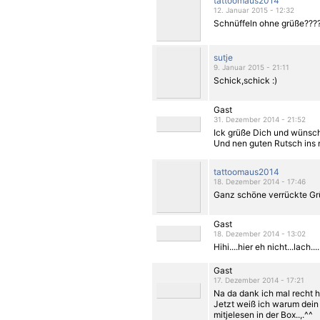
tattoomaus2014
12. Januar 2015 - 12:32
Schnüffeln ohne grüße????
sutje
9. Januar 2015 - 21:11
Schick,schick :)
Gast
31. Dezember 2014 - 21:52
Ick grüße Dich und wünsche
Und nen guten Rutsch ins n
tattoomaus2014
18. Dezember 2014 - 17:46
Ganz schöne verrückte Gr
Gast
18. Dezember 2014 - 13:02
Hihi....hier eh nicht...lach....
Gast
17. Dezember 2014 - 17:21
Na da dank ich mal recht he
Jetzt weiß ich warum dein
mitjelesen in der Box..,.^^