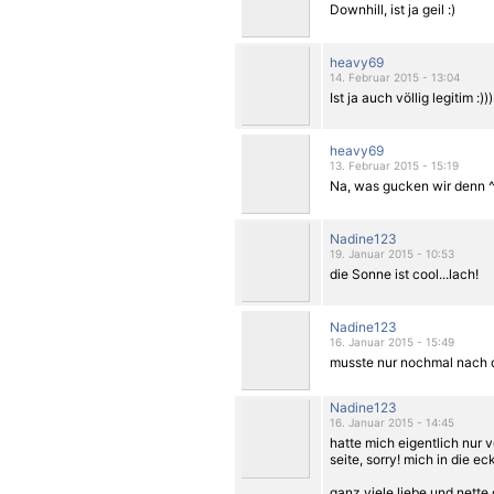
Downhill, ist ja geil :)
heavy69
14. Februar 2015 - 13:04
Ist ja auch völlig legitim :)))
heavy69
13. Februar 2015 - 15:19
Na, was gucken wir denn ^
Nadine123
19. Januar 2015 - 10:53
die Sonne
ist cool...lach!
Nadine123
16. Januar 2015 - 15:49
musste nur nochmal nach 
Nadine123
16. Januar 2015 - 14:45
hatte mich eigentlich nur v
seite, sorry! mich in die e
ganz viele liebe und nette 