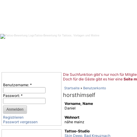
Tattoo-Bewertung für Tattoos, Vorlagen und Motive
Die Suchfunktion gibt's nur noch für Mitglie
Benutzeranmeldung
Doch für die Gäste gibt es hier eine
Seite m
Benutzername:
*
Startseite
»
Benutzerkonto
horsthimself
Passwort:
*
Vorname, Name
Daniel
Registrieren
Wohnort
Passwort vergessen
nähe mainz
Tattoo-Studio
Tattoo-Kategorien
Skin Deep, Bad Kreuznach