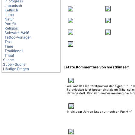
in progress
Japanisch
Keltisch
Liebe
Natur
Porträt
Religiös
Schwarz-Weiß
Tattoo-Vorlagen
Text
Tiere
Traditionell
Tribal
Suche
Super-Suche
Letzte Kommentare von horsthimself
Häufige Fragen
wie war das mit "erstmal vor der eigen tür...." 
Farbkleckse jetzt besser sind als en Tribal sei m
dahingestellt. Gibt sich meiner meinung nach nic
In ein paar Jahren isses nur noch en Punkt ^^