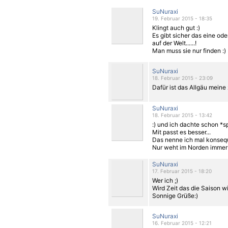
SuNuraxi
19. Februar 2015 - 18:35
Klingt auch gut :)
Es gibt sicher das eine 
auf der Welt......!
Man muss sie nur finden :)
SuNuraxi
18. Februar 2015 - 23:09
Dafür ist das Allgäu meine
SuNuraxi
18. Februar 2015 - 13:42
:) und ich dachte schon *s
Mit passt es besser...
Das nenne ich mal konsequ
Nur weht im Norden immer 
SuNuraxi
17. Februar 2015 - 18:20
Wer ich ;)
Wird Zeit das die Saison wi
Sonnige Grüße:)
SuNuraxi
16. Februar 2015 - 12:21