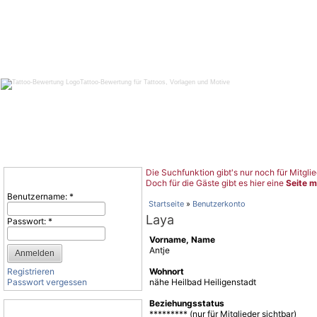
Tattoo-Bewertung für Tattoos, Vorlagen und Motive
Die Suchfunktion gibt's nur noch für Mitglie
Benutzeranmeldung
Doch für die Gäste gibt es hier eine
Seite m
Benutzername:
*
Startseite
»
Benutzerkonto
Laya
Passwort:
*
Vorname, Name
Antje
Registrieren
Wohnort
Passwort vergessen
nähe Heilbad Heiligenstadt
Beziehungsstatus
Tattoo-Kategorien
********* (nur für Mitglieder sichtbar)