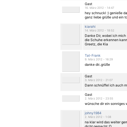
Gast
16. März 2012 - 14:47
hey schnuckl :) genieße da
ganz liebe grüße und ein to
kiarahi
14. März 2012 - 18:52
Danke Dir, wobei ich mich 
die Schuhe erkennen kann
Greetz, die Kia
Tat-Frank
9. März 2012 - 16:29
danke dir..grüße
Gast
3. März 2012 - 21:07
Dann schnüffel ich auch ma
Gast
2. März 2012 - 23:55
wünsche dir ein sonniges
johny1984
2. März 2012 - 1:08
na klar wird das weiter gem
dicht gemacht :D