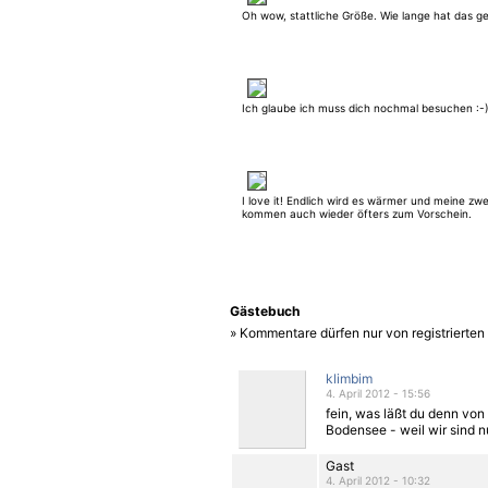
Oh wow, stattliche Größe. Wie lange hat das g
Ich glaube ich muss dich nochmal besuchen :-)
I love it! Endlich wird es wärmer und meine z
kommen auch wieder öfters zum Vorschein.
Gästebuch
» Kommentare dürfen nur von registrierte
klimbim
4. April 2012 - 15:56
fein, was läßt du denn vo
Bodensee - weil wir sind n
Gast
4. April 2012 - 10:32