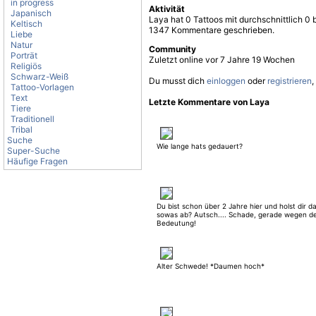
in progress
Aktivität
Japanisch
Laya hat 0 Tattoos mit durchschnittlich 0
Keltisch
1347 Kommentare geschrieben.
Liebe
Natur
Community
Porträt
Zuletzt online vor 7 Jahre 19 Wochen
Religiös
Schwarz-Weiß
Du musst dich
einloggen
oder
registrieren
,
Tattoo-Vorlagen
Text
Letzte Kommentare von Laya
Tiere
Traditionell
Tribal
Suche
Wie lange hats gedauert?
Super-Suche
Häufige Fragen
Du bist schon über 2 Jahre hier und holst dir d
sowas ab? Autsch.... Schade, gerade wegen d
Bedeutung!
Alter Schwede! *Daumen hoch*