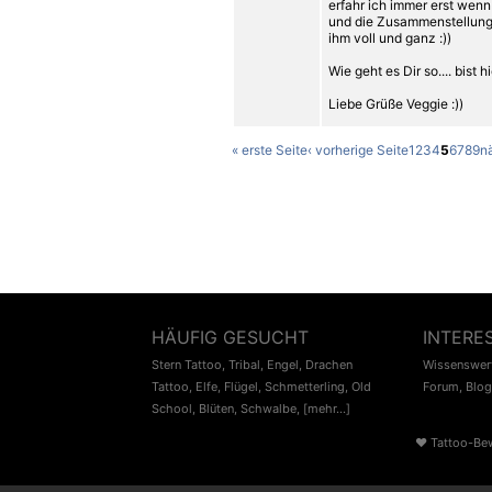
erfahr ich immer erst wenn 
und die Zusammenstellung üb
ihm voll und ganz :))
Wie geht es Dir so.... bist 
Liebe Grüße Veggie :))
« erste Seite
‹ vorherige Seite
1
2
3
4
5
6
7
8
9
n
HÄUFIG GESUCHT
INTERE
Stern Tattoo
,
Tribal
,
Engel
,
Drachen
Wissenswert
Tattoo
,
Elfe
,
Flügel
,
Schmetterling
,
Old
Forum
,
Blog
School
,
Blüten
,
Schwalbe
,
[mehr...]
♥
Tattoo-Be