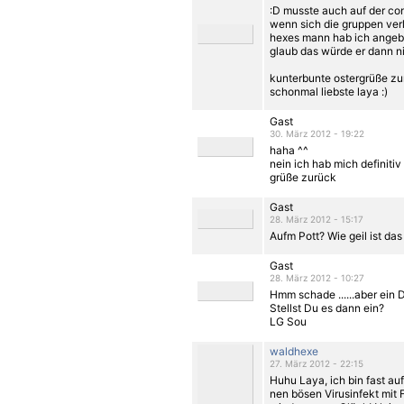
:D musste auch auf der co
wenn sich die gruppen verl
hexes mann hab ich angebo
glaub das würde er dann ni
kunterbunte ostergrüße zur
schonmal liebste laya :)
Gast
30. März 2012 - 19:22
haha ^^
nein ich hab mich definitiv
grüße zurück
Gast
28. März 2012 - 15:17
Aufm Pott? Wie geil ist das
Gast
28. März 2012 - 10:27
Hmm schade ......aber ein 
Stellst Du es dann ein?
LG Sou
waldhexe
27. März 2012 - 22:15
Huhu Laya, ich bin fast auf
nen bösen Virusinfekt mit F