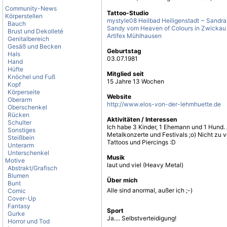
Community-News
Tattoo-Studio
Körperstellen
mystyle08 Heilbad Heiligenstadt ~ Sandra
Bauch
Sandy vom Heaven of Colours in Zwickau
Brust und Dekolleté
Artifex Mühlhausen
Genitalbereich
Gesäß und Becken
Geburtstag
Hals
03.07.1981
Hand
Hüfte
Mitglied seit
Knöchel und Fuß
15 Jahre 13 Wochen
Kopf
Körperseite
Website
Oberarm
http://www.elos-von-der-lehmhuette.de
Oberschenkel
Rücken
Aktivitäten / Interessen
Schulter
Ich habe 3 Kinder, 1 Ehemann und 1 Hund.
Sonstiges
Metalkonzerte und Festivals ;o) Nicht zu 
Steißbein
Tattoos und Piercings :D
Unterarm
Unterschenkel
Musik
Motive
laut und viel (Heavy Metal)
Abstrakt/Grafisch
Blumen
Über mich
Bunt
Alle sind anormal, außer ich ;-)
Comic
Cover-Up
Fantasy
Sport
Gurke
Ja.... Selbstverteidigung!
Horror und Tod