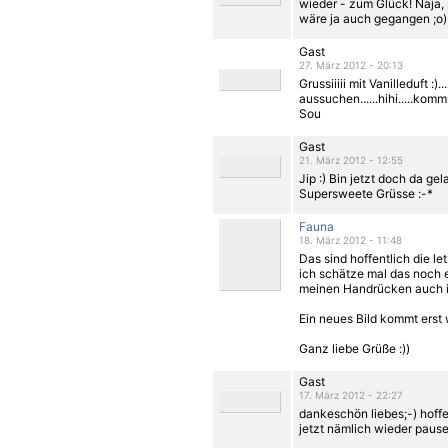
wieder - zum Glück! Naja,
wäre ja auch gegangen ;o)
Gast
27. März 2012 - 20:13
Grussiiiii mit Vanilleduft :)
aussuchen......hihi.....ko
Sou
Gast
21. März 2012 - 12:55
Jip :) Bin jetzt doch da g
Supersweete Grüsse :-*
Fauna
18. März 2012 - 11:48
Das sind hoffentlich die le
ich schätze mal das noch 
meinen Handrücken auch in
Ein neues Bild kommt erst w
Ganz liebe Grüße :))
Gast
17. März 2012 - 22:27
dankeschön liebes;-) hoff
jetzt nämlich wieder pause