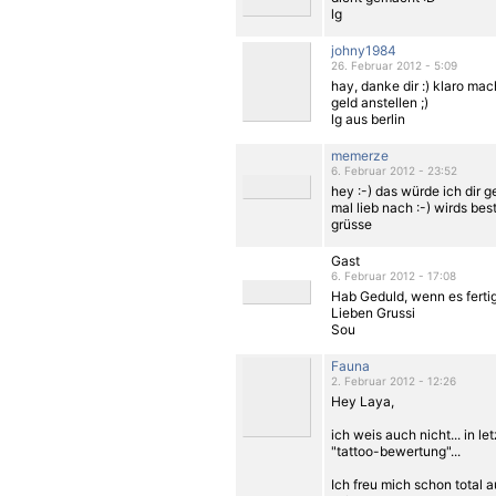
lg
johny1984
26. Februar 2012 - 5:09
hay, danke dir :) klaro mac
geld anstellen ;)
lg aus berlin
memerze
6. Februar 2012 - 23:52
hey :-) das würde ich dir g
mal lieb nach :-) wirds bes
grüsse
Gast
6. Februar 2012 - 17:08
Hab Geduld, wenn es fertig i
Lieben Grussi
Sou
Fauna
2. Februar 2012 - 12:26
Hey Laya,
ich weis auch nicht... in le
"tattoo-bewertung"...
Ich freu mich schon total 