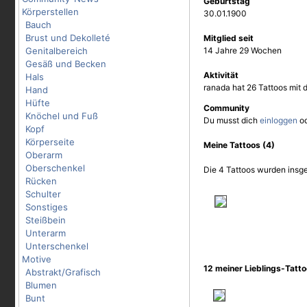
Geburtstag
Körperstellen
30.01.1900
Bauch
Brust und Dekolleté
Mitglied seit
Genitalbereich
14 Jahre 29 Wochen
Gesäß und Becken
Aktivität
Hals
ranada hat 26 Tattoos mit 
Hand
Hüfte
Community
Knöchel und Fuß
Du musst dich
einloggen
o
Kopf
Körperseite
Meine Tattoos (4)
Oberarm
Oberschenkel
Die 4 Tattoos wurden insge
Rücken
Schulter
Sonstiges
Steißbein
Unterarm
Unterschenkel
Motive
12 meiner Lieblings-Tatt
Abstrakt/Grafisch
Blumen
Bunt