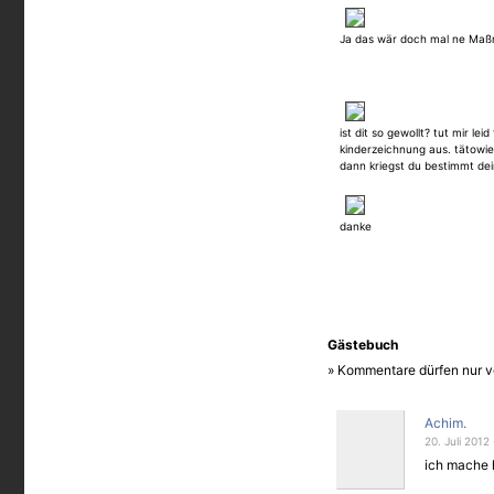
Ja das wär doch mal ne Maß
ist dit so gewollt? tut mir lei
kinderzeichnung aus. tätowie
dann kriegst du bestimmt dei
danke
Gästebuch
» Kommentare dürfen nur v
Achim.
20. Juli 2012
ich mache 