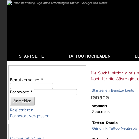
Tattoo-Bewertung für Tattoos, Vorlagen und Motive
STARTSEITE
TATTOO HOCHLADEN
B
Benutzeranmeldung
Die Suchfunktion gibt's n
Doch für die Gäste gibt 
Benutzername:
*
Startseite
»
Benutzerkonto
Passwort:
*
ranada
Wohnort
Registrieren
Zepernick
Passwort vergessen
Tattoo-Studio
Tattoo-Kategorien
Grind Ink Tattoo Neutrebbi
Community-News