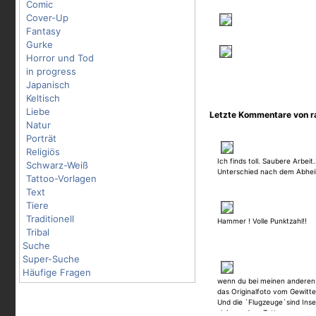
Comic
Cover-Up
Fantasy
Gurke
Horror und Tod
in progress
Japanisch
Keltisch
Liebe
Letzte Kommentare von 
Natur
Porträt
Religiös
Ich finds toll. Saubere Arbei
Schwarz-Weiß
Unterschied nach dem Abheile
Tattoo-Vorlagen
Text
Tiere
Traditionell
Hammer ! Volle Punktzahl!!
Tribal
Suche
Super-Suche
Häufige Fragen
wenn du bei meinen anderen 
das Originalfoto vom Gewitte
Und die `Flugzeuge`sind Inse
siehe andere Tattoos