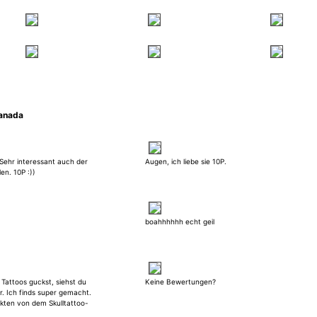
ranada
t.Sehr interessant auch der
Augen, ich liebe sie 10P.
n. 10P :))
boahhhhhh echt geil
Tattoos guckst, siehst du
Keine Bewertungen?
r. Ich finds super gemacht.
kten von dem Skulltattoo-