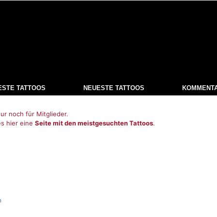
ESTE TATTOOS
NEUESTE TATTOOS
KOMMENT
ur noch für Mitglieder.
es hier eine
Seite mit den meistgesuchten Tattoos
.
n