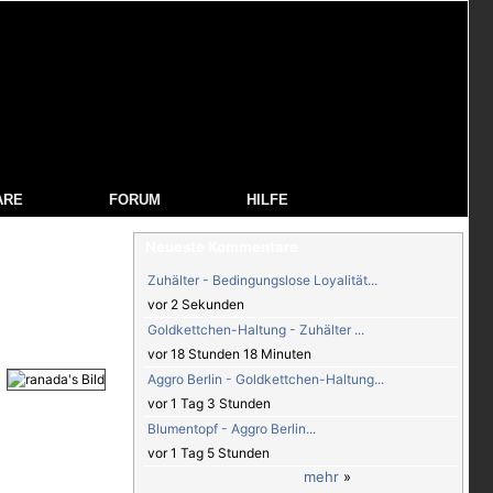
ARE
FORUM
HILFE
Neueste Kommentare
Zuhälter - Bedingungslose Loyalität...
vor 2 Sekunden
Goldkettchen-Haltung - Zuhälter ...
vor 18 Stunden 18 Minuten
Aggro Berlin - Goldkettchen-Haltung...
vor 1 Tag 3 Stunden
Blumentopf - Aggro Berlin...
vor 1 Tag 5 Stunden
mehr
»