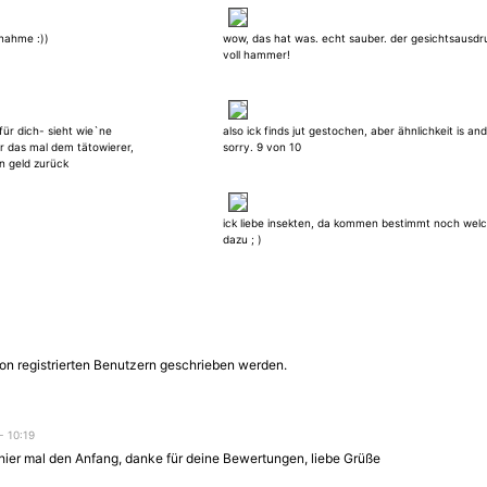
nahme :))
wow, das hat was. echt sauber. der gesichtsausdr
voll hammer!
d für dich- sieht wie`ne
also ick finds jut gestochen, aber ähnlichkeit is and
r das mal dem tätowierer,
sorry. 9 von 10
n geld zurück
ick liebe insekten, da kommen bestimmt noch wel
dazu ; )
on registrierten Benutzern geschrieben werden.
 - 10:19
hier mal den Anfang, danke für deine Bewertungen, liebe Grüße