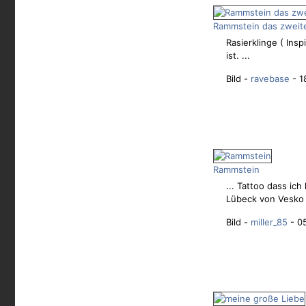
Rammstein das zweit
Rasierklinge ( Ins
ist. ...
Bild -
ravebase
- 1
Rammstein
... Tattoo dass i
Lübeck von Vesko .
Bild -
miller_85
- 05