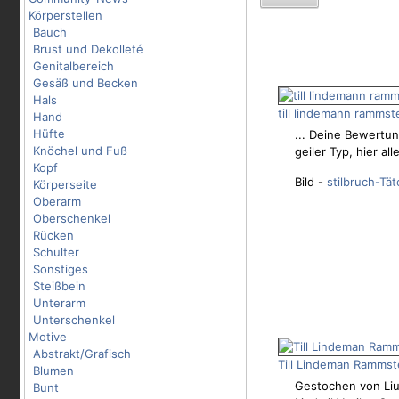
Körperstellen
Bauch
Brust und Dekolleté
Genitalbereich
Gesäß und Becken
Hals
till lindemann rammst
Hand
Hüfte
... Deine Bewertun
Knöchel und Fuß
geiler Typ, hier all
Kopf
Bild -
stilbruch-Tät
Körperseite
Oberarm
Oberschenkel
Rücken
Schulter
Sonstiges
Steißbein
Unterarm
Unterschenkel
Motive
Abstrakt/Grafisch
Till Lindeman Rammst
Blumen
Gestochen von Liud
Bunt