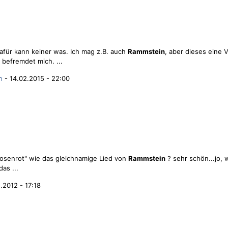
 dafür kann keiner was. Ich mag z.B. auch
Rammstein
, aber dieses eine 
 befremdet mich. ...
h
- 14.02.2015 - 22:00
 "Rosenrot" wie das gleichnamige Lied von
Rammstein
? sehr schön...jo,
as ...
.2012 - 17:18