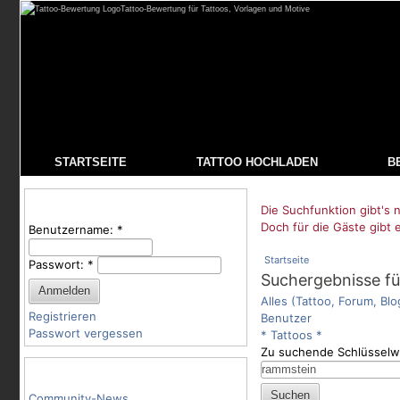
Tattoo-Bewertung für Tattoos, Vorlagen und Motive
STARTSEITE
TATTOO HOCHLADEN
B
Benutzeranmeldung
Die Suchfunktion gibt's n
Doch für die Gäste gibt 
Benutzername:
*
Startseite
Passwort:
*
Suchergebnisse fü
Alles (Tattoo, Forum, Blo
Registrieren
Benutzer
Passwort vergessen
* Tattoos *
Zu suchende Schlüsselw
Tattoo-Kategorien
Community-News