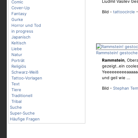
Liudmil Vasilev Ge
Comic
Cover-Up
Bild -
tattoocircle
-
Fantasy
Gurke
Horror und Tod
in progress
Japanisch
Keltisch
Liebe
Rammstein! gestochen
Natur
Rammstein
, Ober
Porträt
gezeigt..ein coole
Religiös
Yeeeeeeeeeaaaaa
Schwarz-Weiß
und geil wie ...
Tattoo-Vorlagen
Text
Bild -
Stephan Tem
Tiere
Traditionell
Tribal
Suche
Super-Suche
Häufige Fragen