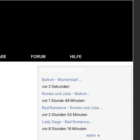
ARE
FORUM
HILFE
Neueste Kommentare
Balkon - Blumentopf ...
vor 2 Sekunden
Romeo und Julia - Balkon...
vor 1 Stunde 48 Minuten
Bad Romance - Romeo und Julia ...
vor 2 Stunden 53 Minuten
Lady Gaga - Bad Romance...
vor 8 Stunden 16 Minuten
mehr
»