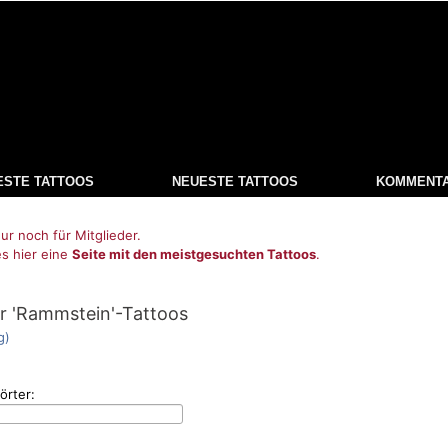
ESTE TATTOOS
NEUESTE TATTOOS
KOMMENT
ur noch für Mitglieder.
es hier eine
Seite mit den meistgesuchten Tattoos
.
r 'Rammstein'-Tattoos
g)
örter: