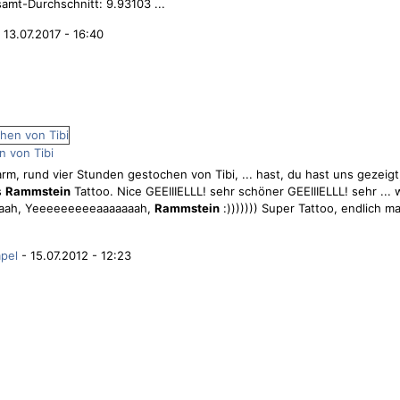
samt-Durchschnitt: 9.93103 ...
 13.07.2017 - 16:40
 von Tibi
arm, rund vier Stunden gestochen von Tibi, ... hast, du hast uns gezeigt
s
Rammstein
Tattoo. Nice GEEIIIELLL! sehr schöner GEEIIIELLL! sehr ... wi
aah, Yeeeeeeeeeaaaaaaah,
Rammstein
:))))))) Super Tattoo, endlich m
pel
- 15.07.2012 - 12:23