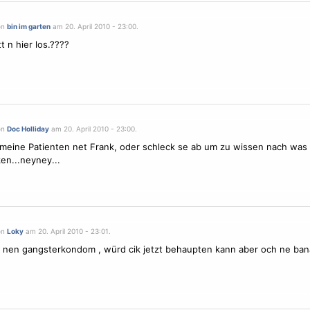
on
bin im garten
am 20. April 2010 - 23:00.
t n hier los.????
on
Doc Holliday
am 20. April 2010 - 23:00.
 meine Patienten net Frank, oder schleck se ab um zu wissen nach was 
n...neyney...
on
Loky
am 20. April 2010 - 23:01.
s nen gangsterkondom , würd cik jetzt behaupten kann aber och ne ba