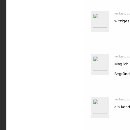
verfasst vo
witziges 
verfasst v
Mag ich n
Begründu
verfasst v
ein Kond