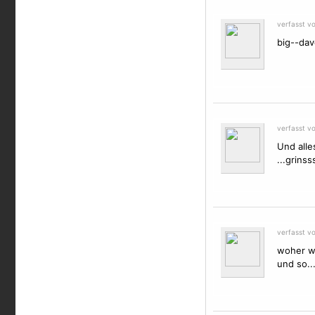
verfasst v
big--dav
verfasst v
Und alle
...grinss
verfasst v
woher wi
und so...