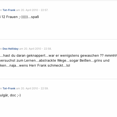
on
Tat-Frank
am 20. April 2010 - 22:57.
i 12
Frauen
;-)))))...spaß
on
Doc Holliday
am 20. April 2010 - 22:58.
...hast du daran geknappert...war er wenigstens gewaschen ?? mmmhh
 versuchst zum Lernen...abstrackte Wege...sogar Beißen...grins und
ken...naja...wens Herr Frank schmeckt...lol
on
Tat-Frank
am 20. April 2010 - 22:59.
ulgär, doc ;-)