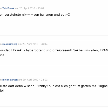
on
Tat-Frank
am 20. April 2010 - 23:02.
on verstehste nix-----von bananen und so ;-O
on
riesenzwerg
am 20. April 2010 - 23:02.
sundso ! Frank is hyperpotent und omnipräsent! Sei bei uns allen, FRAN
sss
on
bin im garten
am 20. April 2010 - 23:03.
llste datt denn wissen, Franky??? nicht alles geht im garten mit Flugb
lol