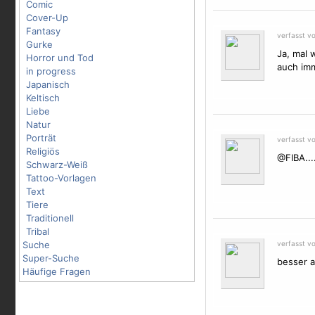
Comic
Cover-Up
Fantasy
verfasst vo
Gurke
Ja, mal 
Horror und Tod
auch imm
in progress
Japanisch
Keltisch
Liebe
Natur
Porträt
verfasst vo
Religiös
@FIBA...
Schwarz-Weiß
Tattoo-Vorlagen
Text
Tiere
Traditionell
Tribal
Suche
verfasst v
Super-Suche
besser a
Häufige Fragen