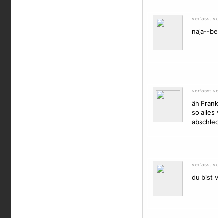
verfasst v
naja--be
verfasst v
äh Frank
so alles
abschlec
verfasst v
du bist v