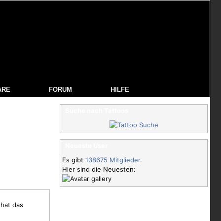
ARE
FORUM
HILFE
Suche nach Tattoos
Neueste User
Es gibt
138675 Mitglieder
.
Hier sind die Neuesten:
 hat das