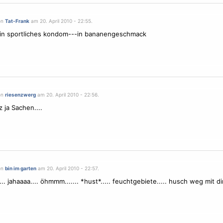
on
Tat-Frank
am 20. April 2010 - 22:55.
ein sportliches kondom---in bananengeschmack
on
riesenzwerg
am 20. April 2010 - 22:56.
 ja Sachen....
on
bin im garten
am 20. April 2010 - 22:57.
 jahaaaa.... öhmmm....... *hust*..... feuchtgebiete..... husch weg mit dir.