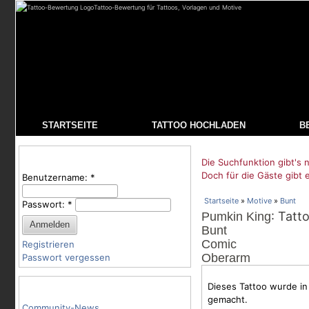
Tattoo-Bewertung für Tattoos, Vorlagen und Motive
STARTSEITE
TATTOO HOCHLADEN
B
Benutzeranmeldung
Die Suchfunktion gibt's n
Doch für die Gäste gibt 
Benutzername:
*
Startseite
»
Motive
»
Bunt
Passwort:
*
: Tatt
Pumkin King
Bunt
Comic
Registrieren
Oberarm
Passwort vergessen
Tattoo-Kategorien
Dieses Tattoo wurde in 
gemacht.
Community-News