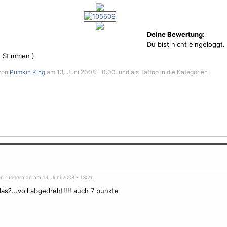
Deine Bewertung:
Du bist nicht eingeloggt.
1
Stimmen )
 von
Pumkin King
am 13. Juni 2008 - 0:00. und als Tattoo in die Kategorien
on rubberman am 13. Juni 2008 - 13:21.
das?...voll abgedreht!!!! auch 7 punkte