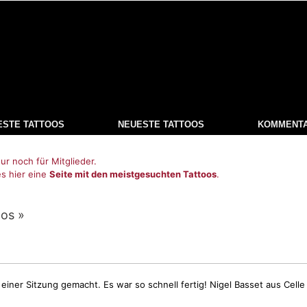
ESTE TATTOOS
NEUESTE TATTOOS
KOMMENT
ur noch für Mitglieder.
es hier eine
Seite mit den meistgesuchten Tattoos
.
oos »
einer Sitzung gemacht. Es war so schnell fertig! Nigel Basset aus Celle