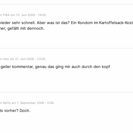
n FIBA am 13. Juni 2008 - 19:00.
wieder sehr schnell. Aber was ist das? Ein Kondom im Kartoffelsack-Ko
er, gefällt mit dennoch.
n nine am 21. Juni 2008 - 23:00.
.geiler kommentar, genau das ging mir auch durch den kopf
on Raffa am 7. September 2008 - 0:08.
ls vorher? Doch.