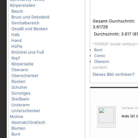
Körperstellen
Bauch
Brust und Dekolleté
Gesamt-Durchschnitt:
Genitalbereich
3.61728
Gesäß und Becken
Durchschnitt:
3.617
(
8
Hals
Hand
"105609" wurde verfasst
Hüfte
Bunt
Knöchel und Fuß
Comic
Kopf
Oberarm
Körperseite
sortiert.
Oberarm
Dieses Bild verlinken?
Oberschenkel
Rücken
Schulter
Sonstiges
Steißbein
Unterarm
verfasst v
Unterschenkel
was ist 
Motive
Abstrakt/Grafisch
Blumen
Bunt