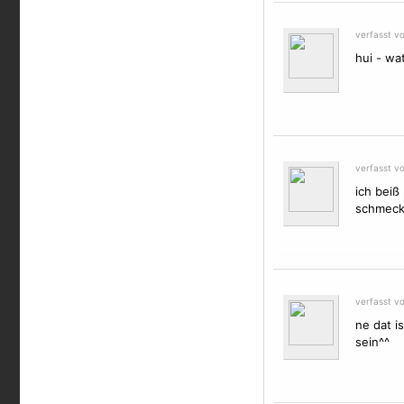
verfasst v
hui - wat
verfasst v
ich beiß
schmecke
verfasst v
ne dat i
sein^^