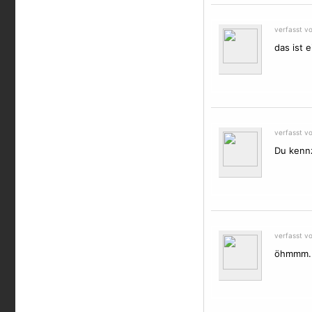
verfasst v
das ist 
verfasst v
Du kennz
verfasst v
öhmmm....