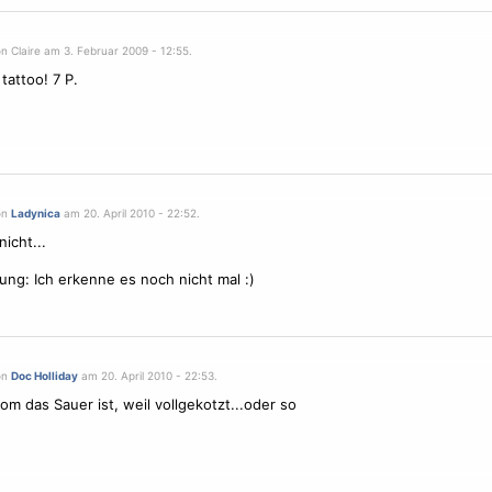
n Claire am 3. Februar 2009 - 12:55.
tattoo! 7 P.
on
Ladynica
am 20. April 2010 - 22:52.
icht...
ng: Ich erkenne es noch nicht mal :)
on
Doc Holliday
am 20. April 2010 - 22:53.
om das Sauer ist, weil vollgekotzt...oder so