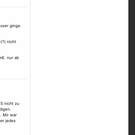
esser ginge.
(?) nicht
mE. nur ab
5 nicht zu
digen.
. Mir war
er jedes