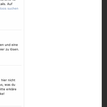
ails. Auf
nien und eine
ier zu lösen.
hier nicht
aus, was du
tte erkläre
ke!