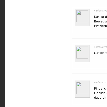
verfasst vo
Das ist 
Bewegung
Platzier
verfasst v
Gefällt 
verfasst v
Finde ic
Gebilde 
dadurch 