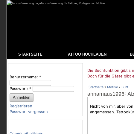
Tattoo-Bewertung für Tattoos, Vorlagen und Motive
STARTSEITE
TATTOO HOCHLADEN
B
Benutzeranmeldung
Die Suchfunktion gibt's n
Doch für die Gäste gibt 
Benutzername:
*
Startseite
»
Motive
»
Bunt
Passwort:
*
: A
annamaus1996
Registrieren
Nicht von mir, aber v
Passwort vergessen
angemessen. Tattookün
Tattoo-Kategorien
Community-News