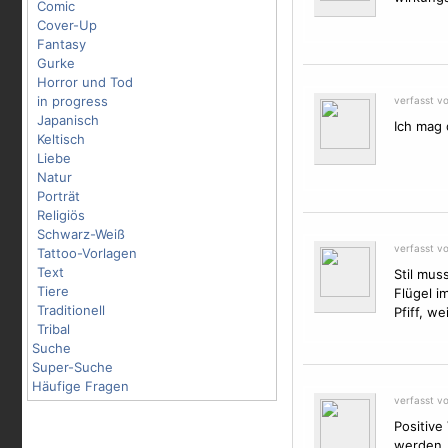
Comic
Cover-Up
Fantasy
Gurke
Horror und Tod
in progress
verfasst v
Japanisch
Ich mag 
Keltisch
Liebe
Natur
Porträt
Religiös
Schwarz-Weiß
verfasst v
Tattoo-Vorlagen
Text
Stil mus
Tiere
Flügel
im
Traditionell
Pfiff, w
Tribal
Suche
Super-Suche
Häufige Fragen
verfasst v
Positive
werden, 