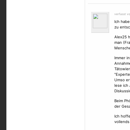
verfasst v
Ich habe
zu entsc
Alex25 h
man (Fra
Menschen
Immer in
Annahme,
Tätowier
"Experte
Umso erf
lese ich
Diskussi
Beim Ph
der Gesa
Ich hoff
vollends