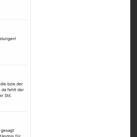
gelungen!
 die bzw der
 da fehlt der
r Stil.
s gesagt
tändnis für