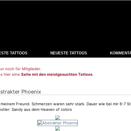
ESTE TATTOOS
NEUESTE TATTOOS
KOMMENT
ur noch für Mitglieder.
es hier eine
Seite mit den meistgesuchten Tattoos
.
bstrakter Phoenix
on meinem Freund.
Schmerzen
waren sehr stark. Dauer wie bei mir 6-7 S
stler: Sandy aus dem Heaven of colors