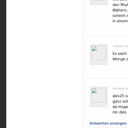
den Rhyt
Blättern
scheint 
in einem
verfasst v
Es sieht
Menge de
verfasst v
alex25 s
ganz sic
da hinge
mir dies
Antworten anzeigen