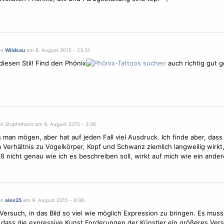
on
Wildsau
am 8. August 2015 - 23:31.
diesen Stil! Find den Phönix
auch richtig gut 
on Stupfelhans am 9. August 2015 - 3:36.
s man mögen, aber hat auf jeden Fall viel Ausdruck. Ich finde aber, dass
 Verhältnis zu
Vogel
körper, Kopf und Schwanz ziemlich langweilig wirkt,
eiß nicht genau wie ich es beschreiben soll, wirkt auf mich wie ein andere
on
alex25
am 9. August 2015 - 8:06.
 Versuch, in das Bild so viel wie möglich Expression zu bringen. Es mus
dass die expressive Kunst Forderungen der Künstler ein größeres Vers