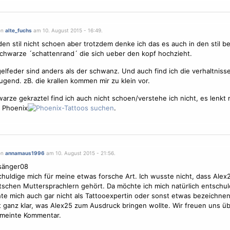
on
alte_fuchs
am 10. August 2015 - 16:49.
 den stil nicht schoen aber trotzdem denke ich das es auch in den stil b
schwarze ´schattenrand´ die sich ueber den kopf hochzieht.
gelfeder sind anders als der schwanz. Und auch find ich die verhaltnisse
gend. zB. die krallen kommen mir zu klein vor.
arze gekraztel find ich auch nicht schoen/verstehe ich nicht, es lenkt 
 Phoenix
.
on
annamaus1996
am 10. August 2015 - 21:56.
änger08
chuldige mich für meine etwas forsche Art. Ich wusste nicht, dass Alex2
schen Muttersprachlern gehört. Da möchte ich mich natürlich entschul
te mich auch gar nicht als Tattooexpertin oder sonst etwas bezeichnen
t ganz klar, was Alex25 zum Ausdruck bringen wollte. Wir freuen uns üb
emeinte Kommentar.