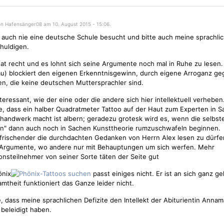
on Hafensänger08 am 10. August 2015 - 15:06.
 auch nie eine deutsche Schule besucht und bitte auch meine sprachli
huldigen.
at recht und es lohnt sich seine Argumente noch mal in Ruhe zu lesen.
u) blockiert den eigenen Erkenntnisgewinn, durch eigene Arroganz g
, die keine deutschen Muttersprachler sind.
teressant, wie der eine oder die andere sich hier intellektuell verheben
 dass ein halber Quadratmeter Tattoo auf der Haut zum Experten in S
handwerk macht ist albern; geradezu grotesk wird es, wenn die selbst
n" dann auch noch in Sachen Kunsttheorie rumzuschwafeln beginnen.
rischender die durchdachten Gedanken von Herrn Alex lesen zu dürfen
 Argumente, wo andere nur mit Behauptungen um sich werfen. Mehr
onsteilnehmer von seiner Sorte täten der Seite gut
önix
passt einiges nicht. Er ist an sich ganz ge
mtheit funktioniert das Ganze leider nicht.
e, dass meine sprachlichen Defizite den Intellekt der Abiturientin Annam
 beleidigt haben.