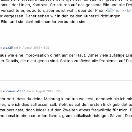
hmus der Linien, Kontrast, Strukturen auf das gesamte Bild und alle Det
, versuchte er, es zu tun, aber es ist wahr, über der Phönix
er vergessen. Daher sehen wir in den beiden Kunststillrichtungen
 Bild, und sie nicht miteinander verbunden sind.
on
alex25
am 9. August 2015 - 8:35.
 aus wie eine Improvisation direkt auf der Haut. Daher viele zufällige Li
r Details, die nicht genau sind. Sollten zunächst alle Probleme, auf Pap
on
annamaus1996
am 9. August 2015 - 9:55.
ehr nett, dass du deine Meinung kund tun wolltest, dennoch bin ich mir 
her, wie ich dies auffassen soll. Sieht es auf den ersten Blick gebildet 
zaubert hast, doch leider auf den Zweiten etwas fragwürdig für mich. Bi
 nochmal in ein paar ordentlichen, grammatikalisch richtigen Sätzen. Dan