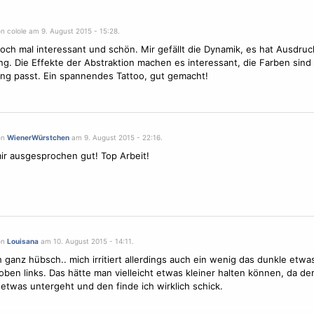
n colole am 9. August 2015 - 15:28.
doch mal interessant und schön. Mir gefällt die Dynamik, es hat Ausdru
. Die Effekte der Abstraktion machen es interessant, die Farben sind 
ung passt. Ein spannendes Tattoo, gut gemacht!
on
WienerWürstchen
am 9. August 2015 - 22:16.
mir ausgesprochen gut! Top Arbeit!
on
Louisana
am 10. August 2015 - 14:11.
h ganz hübsch.. mich irritiert allerdings auch ein wenig das dunkle etwa
oben links. Das hätte man vielleicht etwas kleiner halten können, da de
etwas untergeht und den finde ich wirklich schick.