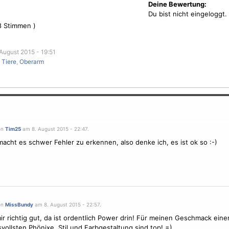
Deine Bewertung:
Du bist nicht eingeloggt.
8
Stimmen )
August 2015 - 19:51
,
Tiere
,
Oberarm
on
Tim25
am 8. August 2015 - 22:47.
 macht es schwer Fehler zu erkennen, also denke ich, es ist ok so :-)
on
MissBundy
am 8. August 2015 - 22:57.
mir richtig gut, da ist ordentlich Power drin! Für meinen Geschmack eine
vollsten Phönixe, Stil und Farbgestaltung sind top! =)