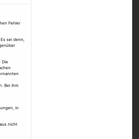
chen Fehler
 Es sei denn,
egenüber
. Die
achen
ernannten
. Bei ihm
lungen, in
aus nicht