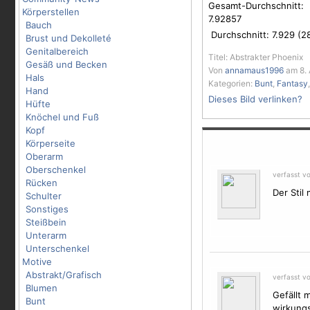
Gesamt-Durchschnitt:
Körperstellen
7.92857
Bauch
Durchschnitt:
7.929
(
2
Brust und Dekolleté
Genitalbereich
Titel: Abstrakter Phoenix
Gesäß und Becken
Von
annamaus1996
am 8. 
Hals
Kategorien:
Bunt
,
Fantasy
Hand
Dieses Bild verlinken?
Hüfte
Knöchel und Fuß
Kopf
Körperseite
Oberarm
Oberschenkel
verfasst v
Rücken
Der Stil
Schulter
Sonstiges
Steißbein
Unterarm
Unterschenkel
Motive
Abstrakt/Grafisch
verfasst v
Blumen
Gefällt 
Bunt
wirkungs