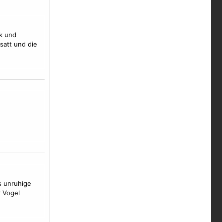
ck und
satt und die
s unruhige
r
Vogel