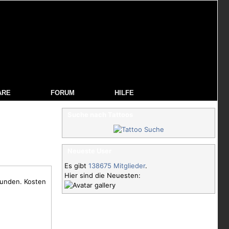
ARE
FORUM
HILFE
Suche nach Tattoos
Neueste User
Es gibt
138675 Mitglieder
.
Hier sind die Neuesten:
tunden. Kosten