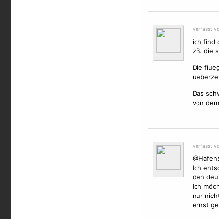
verfasst v
ich find
zB. die 
Die flue
ueberzeu
Das schw
von dem
verfasst v
@Hafens
Ich ents
den deut
Ich möch
nur nich
ernst g