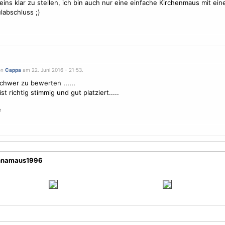
ins klar zu stellen, ich bin auch nur eine einfache Kirchenmaus mit ei
labschluss ;)
on
Cappa
am 22. Juni 2016 - 21:53.
schwer zu bewerten ......
st richtig stimmig und gut platziert.....
e
annamaus1996