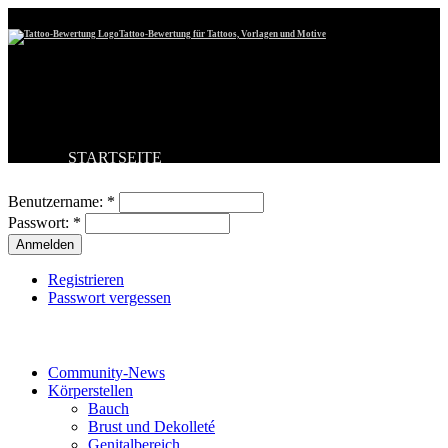
Tattoo-Bewertung für Tattoos, Vorlagen und Motive
STARTSEITE
Benutzeranmeldung
TATTOO HOCHLADEN
BESTE TATTOOS
Benutzername:
*
NEUESTE TATTOOS
Passwort:
*
KOMMENTARE
FORUM
HILFE
Registrieren
Passwort vergessen
Tattoo-Kategorien
Community-News
Körperstellen
Bauch
Brust und Dekolleté
Genitalbereich