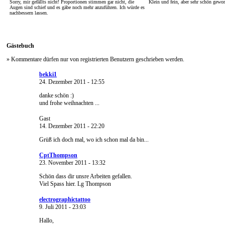
Sorry, mir gefällts nicht! Proportionen stimmen gar nicht, die
Klein und fein, aber sehr schön gewo
Augen sind schief und es gäbe noch mehr anzuführen. Ich würde es
nachbessern lassen.
Gästebuch
» Kommentare dürfen nur von registrierten Benutzern geschrieben werden.
bekki1
24. Dezember 2011 - 12:55
danke schön :)
und frohe weihnachten ...
Gast
14. Dezember 2011 - 22:20
Grüß ich doch mal, wo ich schon mal da bin...
CptThompson
23. November 2011 - 13:32
Schön dass dir unsre Arbeiten gefallen.
Viel Spass hier. Lg Thompson
electrographictattoo
9. Juli 2011 - 23:03
Hallo,