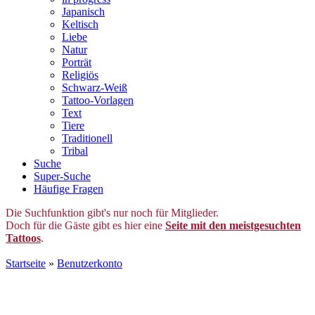
Japanisch
Keltisch
Liebe
Natur
Porträt
Religiös
Schwarz-Weiß
Tattoo-Vorlagen
Text
Tiere
Traditionell
Tribal
Suche
Super-Suche
Häufige Fragen
Die Suchfunktion gibt's nur noch für Mitglieder.
Doch für die Gäste gibt es hier eine
Seite mit den meistgesuchten
Tattoos
.
Startseite
»
Benutzerkonto