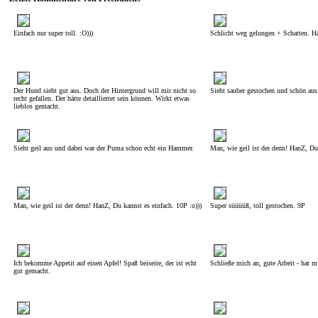
Einfach nur super toll. :O)))
Schlicht weg gelungen + Schatten. H
Der Hund sieht gut aus. Doch der Hintergrund will mir nicht so
Sieht sauber gestochen und schön aus
recht gefallen. Der hätte detaillierter sein können. Wirkt etwas
lieblos gemacht.
Sieht geil aus und dabei war der Puma schon echt ein Hammer.
Man, wie geil ist der denn! HanZ, Du 
Man, wie geil ist der denn! HanZ, Du kannst es einfach. 10P :o)))
Super süüüüß, toll gestochen. 9P
Ich bekomme Appetit auf einen Apfel! Spaß beiseite, der ist echt
Schließe mich an, gute Arbeit - hat mi
gut gemacht.