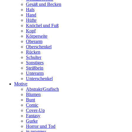
Gesäß und Becken
Hals
Hand
Hüfte
Knöchel und Fuß
Kopf
Körperseite
Oberarm
Oberschenkel
Rücken
Schulter
Sonstiges
Steißbein
Unterarm
Unterschenkel
Motive
Abstrakt/Grafisch
Blumen
Bunt
Comic
Cover-Up
Fantasy
Gurke
Horror und Tod
in progress