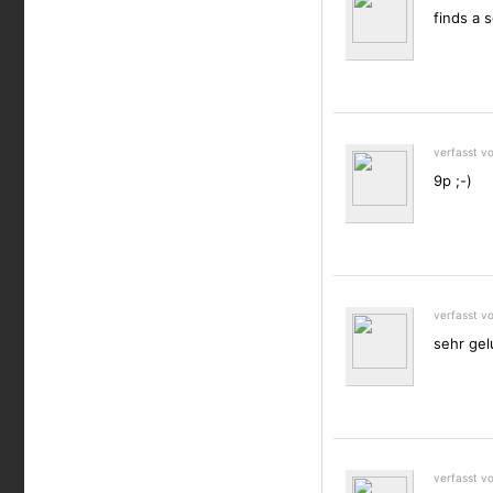
finds a 
verfasst v
9p ;-)
verfasst vo
sehr ge
verfasst v