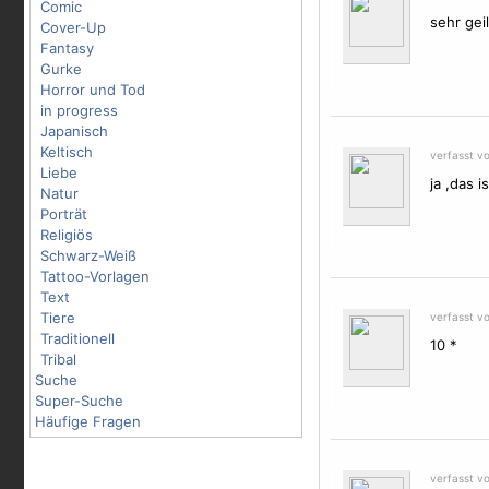
Comic
sehr geil
Cover-Up
Fantasy
Gurke
Horror und Tod
in progress
Japanisch
Keltisch
verfasst v
Liebe
ja ,das 
Natur
Porträt
Religiös
Schwarz-Weiß
Tattoo-Vorlagen
Text
Tiere
verfasst v
Traditionell
10 *
Tribal
Suche
Super-Suche
Häufige Fragen
verfasst v