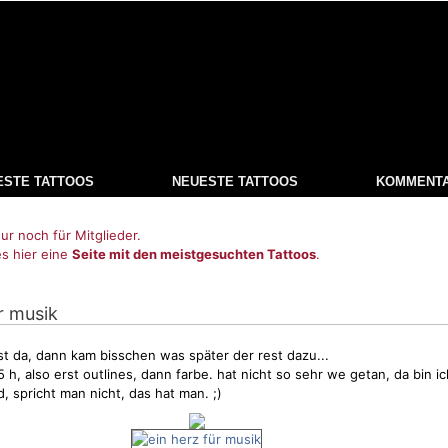
ESTE TATTOOS
NEUESTE TATTOOS
KOMMENT
ur noch für Mitglieder.
es hier eine
Seite mit den meistgesuchten Tattoos
.
ür musik
t da, dann kam bisschen was später der rest dazu...
 h, also erst outlines, dann farbe. hat nicht so sehr we getan, da bin 
 spricht man nicht, das hat man. ;)