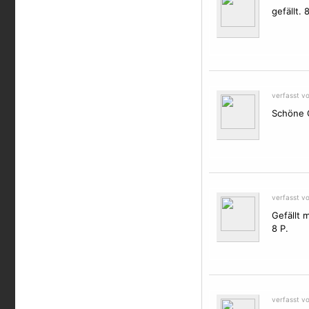
gefällt.
verfasst v
Schöne 
verfasst vo
Gefällt 
8 P.
verfasst v