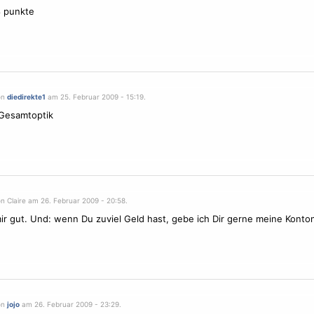
 8 punkte
on
diedirekte1
am 25. Februar 2009 - 15:19.
Gesamtoptik
n Claire am 26. Februar 2009 - 20:58.
mir gut. Und: wenn Du zuviel Geld hast, gebe ich Dir gerne meine Konto
on
jojo
am 26. Februar 2009 - 23:29.