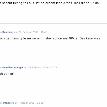
schaut richtig toll aus. Ist ne ordentliche Arbeit. lass dir ne 9* da.
on
Baumann
am 24. Februar 2009 - 18:48.
ch gern aus grösser sehen... aber schon mal 9Pkte. Das kann was
on
rebellischerengel
am 24. Februar 2009 - 20:23.
ch von mir
on
emsig
am 24. Februar 2009 - 20:50.