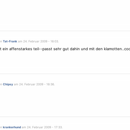
on
Tat-Frank
am 24. Februar 2009 - 16:03.
ist ein affenstarkes teil--passt sehr gut dahin und mit den klamotten..coo
on
Chipsy
am 24. Februar 2009 - 16:36.
on
krankerhund
am 24. Februar 2009 - 17:33.