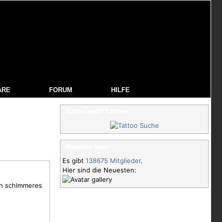
ARE
FORUM
HILFE
Suche nach Tattoos
Neueste User
Es gibt
138675 Mitglieder
.
Hier sind die Neuesten:
ich schlmmeres