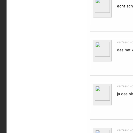
echt schi
verfasst v
das hat 
verfasst v
ja das s
verfasst v