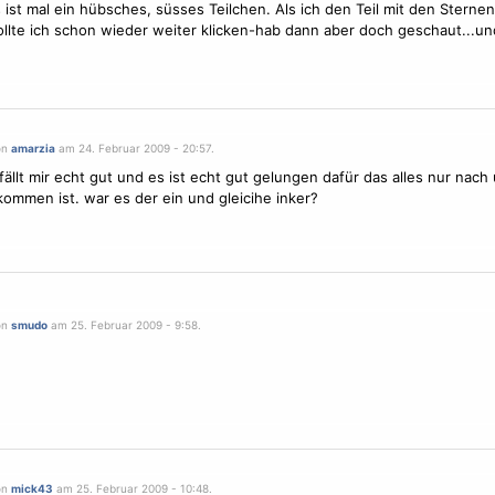
 ist mal ein hübsches, süsses Teilchen. Als ich den Teil mit den Sterne
llte ich schon wieder weiter klicken-hab dann aber doch geschaut...und
on
amarzia
am 24. Februar 2009 - 20:57.
ällt mir echt gut und es ist echt gut gelungen dafür das alles nur nach
ommen ist. war es der ein und gleicihe inker?
on
smudo
am 25. Februar 2009 - 9:58.
on
mick43
am 25. Februar 2009 - 10:48.