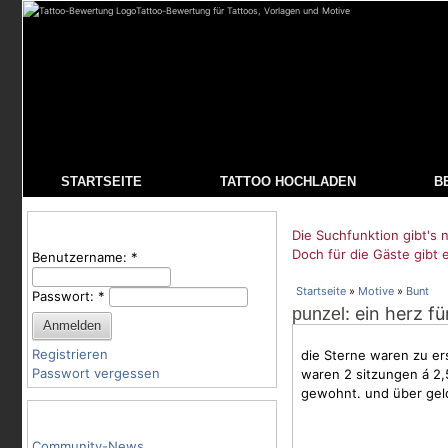
Tattoo-Bewertung für Tattoos, Vorlagen und Motive
STARTSEITE
TATTOO HOCHLADEN
B
Benutzeranmeldung
Die Suchfunktion gibt's n
Doch für die Gäste gibt 
Benutzername:
*
Startseite
»
Motive
»
Bunt
Passwort:
*
: ein herz f
punzel
Registrieren
die
Sterne
waren zu ers
Passwort vergessen
waren 2 sitzungen á 2,5
gewohnt. und über geld,
Tattoo-Kategorien
Community-News