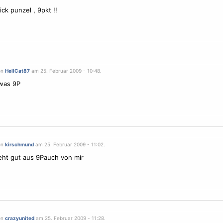
ck punzel , 9pkt !!
on
HellCat87
am 25. Februar 2009 - 10:48.
was 9P
on
kirschmund
am 25. Februar 2009 - 11:02.
ieht gut aus 9Pauch von mir
on
crazyunited
am 25. Februar 2009 - 11:28.