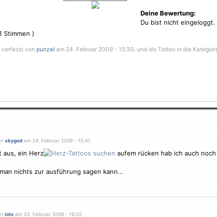
Deine Bewertung:
Du bist nicht eingeloggt.
1
Stimmen )
e verfasst von
punzel
am 24. Februar 2009 - 15:30. und als Tattoo in die Kategori
on
skygod
am 24. Februar 2009 - 15:41.
t aus, ein Herz
aufem rücken hab ich auch noch
 man nichts zur ausführung sagen kann...
on
lolo
am 24. Februar 2009 - 16:02.