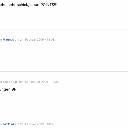
sehr, sehr schick, neun POINTS!!!!
on
Magnus
am 24. Februar 2009 - 18:08.
n black angel am 24. Februar 2009 - 18:33.
lungen 9P
on
bs11174
am 24. Februar 2009 - 18:39.