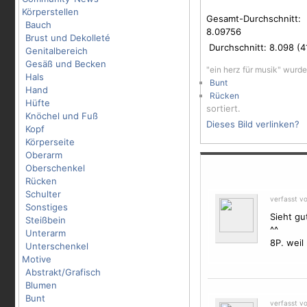
Körperstellen
Gesamt-Durchschnitt:
Bauch
8.09756
Brust und Dekolleté
Durchschnitt:
8.098
(
4
Genitalbereich
Gesäß und Becken
"ein herz für musik" wurd
Hals
Bunt
Hand
Rücken
Hüfte
sortiert.
Knöchel und Fuß
Dieses Bild verlinken?
Kopf
Körperseite
Oberarm
Oberschenkel
Rücken
Schulter
verfasst v
Sonstiges
Sieht gu
Steißbein
^^
Unterarm
8P. weil
Unterschenkel
Motive
Abstrakt/Grafisch
Blumen
Bunt
verfasst v