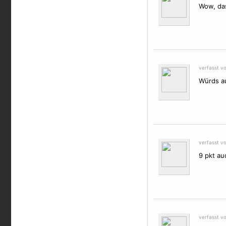
Wow, das 
verfasst v
Würds au
verfasst v
9 pkt au
verfasst v