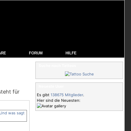
ARE
FORUM
HILFE
Suche nach Tattoos
Neueste User
steht für
Es gibt
138675 Mitglieder
.
Hier sind die Neuesten: