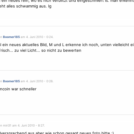
ein neues rein, wo es nich verblitzt und eingeschmiert is. man erkennt 
sieht alles schwammig aus. lg
on
Boomer185
am 4. Juni 2010 - 0:24.
 ein neues aktuelles Bild, M und L erkenne ich noch, unten vielleicht e
risch... zu viel Licht... so nicht zu bewerten
on
Boomer185
am 4. Juni 2010 - 0:26.
ncoin war schneller
n miri31 am 4. Juni 2010 - 8:27.
elversprechend aus aber wie schon gesagt neues foto bitte :)