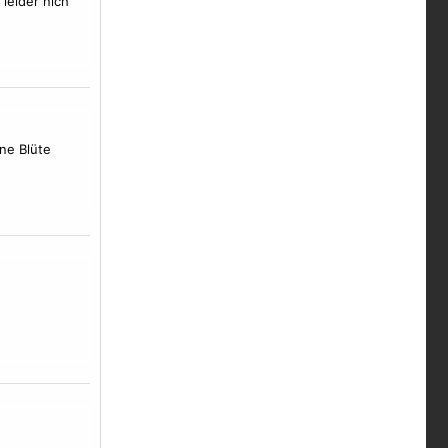
leider nich
ine Blüte