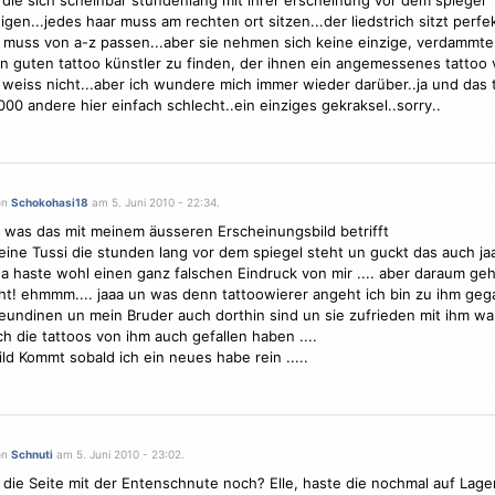
 die sich scheinbar stundenlang mit ihrer erscheinung vor dem spiegel
igen...jedes haar muss am rechten ort sitzen...der liedstrich sitzt perfek
 muss von a-z passen...aber sie nehmen sich keine einzige, verdammte
en guten tattoo künstler zu finden, der ihnen ein angemessenes tattoo
 weiss nicht...aber ich wundere mich immer wieder darüber..ja und das 
1000 andere hier einfach schlecht..ein einziges gekraksel..sorry..
on
Schokohasi18
am 5. Juni 2010 - 22:34.
 was das mit meinem äusseren Erscheinungsbild betrifft
keine Tussi die stunden lang vor dem spiegel steht un guckt das auch ja
. da haste wohl einen ganz falschen Eindruck von mir .... aber daraum geht
ht! ehmmm.... jaaa un was denn tattoowierer angeht ich bin zu ihm geg
eundinen un mein Bruder auch dorthin sind un sie zufrieden mit ihm wa
ch die tattoos von ihm auch gefallen haben ....
ld Kommt sobald ich ein neues habe rein .....
on
Schnuti
am 5. Juni 2010 - 23:02.
 die Seite mit der Entenschnute noch? Elle, haste die nochmal auf Lage