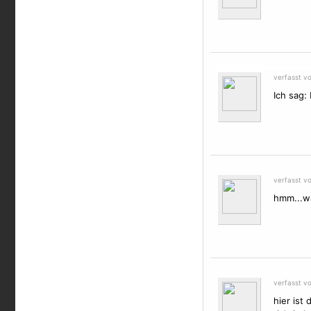
verfasst vo
Ich sag:
verfasst v
hmm...wa
verfasst v
hier ist