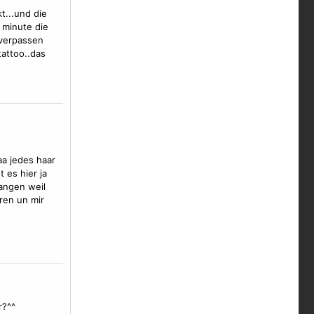
t...und die
 minute die
 verpassen
tattoo..das
aa jedes haar
 es hier ja
angen weil
ren un mir
r?^^