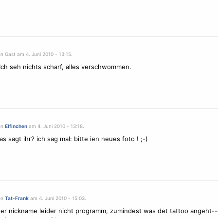
n Gast am 4. Juni 2010 - 13:15.
 Ich seh nichts scharf, alles verschwommen.
on
Elfinchen
am 4. Juni 2010 - 13:18.
s sagt ihr? ich sag mal: bitte ien neues foto ! ;-)
on
Tat-Frank
am 4. Juni 2010 - 15:03.
 der nickname leider nicht programm, zumindest was det tattoo angeht--