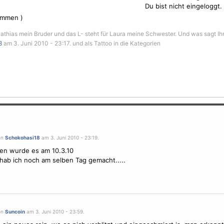
Du bist nicht eingeloggt.
immen )
Mathias mein Bruder und das L- steht für Laura meine Schwester. Und was sagt Ih
8
am 3. Juni 2010 - 23:17. und als Tattoo in die Kategorien
on
Schokohasi18
am 3. Juni 2010 - 23:19.
en wurde es am 10.3.10
 hab ich noch am selben Tag gemacht.....
on
Suncoin
am 3. Juni 2010 - 23:59.