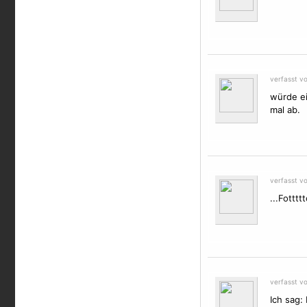
verfasst v
würde ei
mal ab.
verfasst v
...Fotttt
verfasst vo
Ich sag: