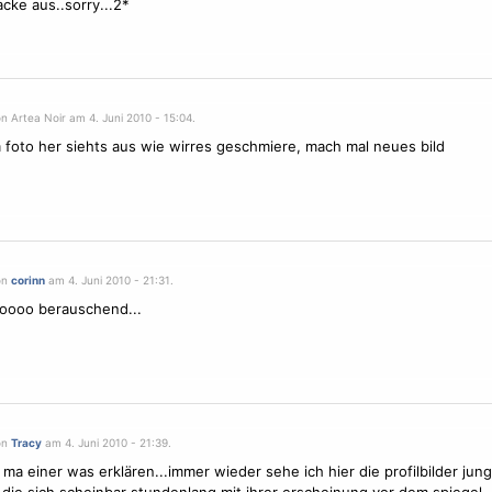
acke aus..sorry...2*
n Artea Noir am 4. Juni 2010 - 15:04.
 foto her siehts aus wie wirres geschmiere, mach mal neues bild
on
corinn
am 4. Juni 2010 - 21:31.
oooo berauschend...
on
Tracy
am 4. Juni 2010 - 21:39.
 ma einer was erklären...immer wieder sehe ich hier die profilbilder jun