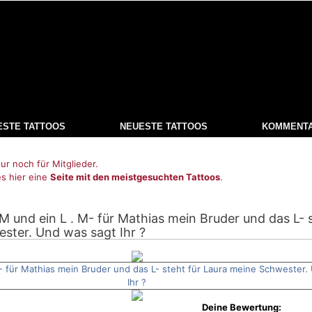
ESTE TATTOOS
NEUESTE TATTOOS
KOMMENT
ur noch für Mitglieder.
es hier eine
Seite mit den meistgesuchten Tattoos
.
 M und ein L . M- für Mathias mein Bruder und das L- 
ster. Und was sagt Ihr ?
Deine Bewertung: