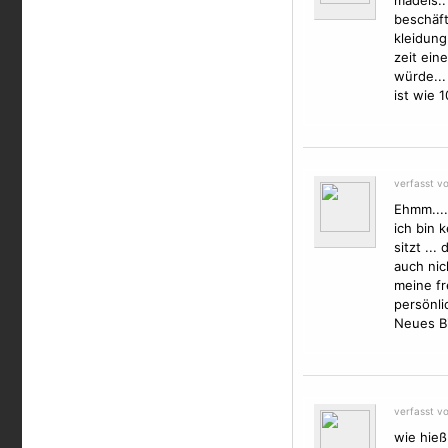
mädels..
beschäft
kleidung
zeit ein
würde...
ist wie 
verfasst v
Ehmm....
ich bin 
sitzt ..
auch nic
meine fr
persönli
Neues Bi
verfasst v
wie hieß