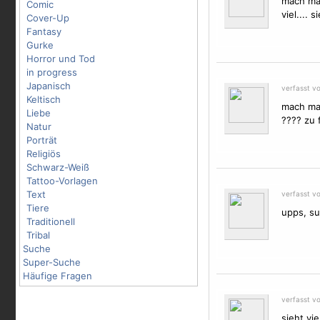
mach ma 
Comic
viel.... 
Cover-Up
Fantasy
Gurke
Horror und Tod
in progress
Japanisch
verfasst v
Keltisch
mach mal
Liebe
???? zu f
Natur
Porträt
Religiös
Schwarz-Weiß
Tattoo-Vorlagen
Text
verfasst v
Tiere
upps, su
Traditionell
Tribal
Suche
Super-Suche
Häufige Fragen
verfasst vo
sieht vi