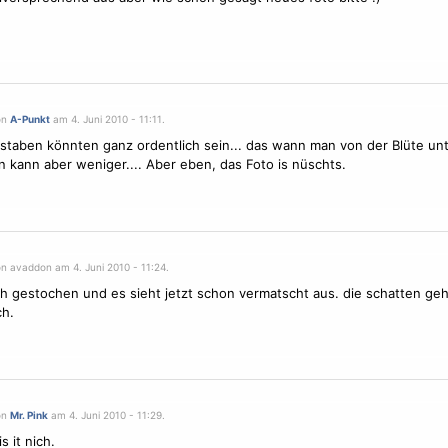
on
A-Punkt
am 4. Juni 2010 - 11:11.
staben könnten ganz ordentlich sein... das wann man von der Blüte un
 kann aber weniger.... Aber eben, das Foto is nüschts.
on avaddon am 4. Juni 2010 - 11:24.
ch gestochen und es sieht jetzt schon vermatscht aus. die schatten ge
ch.
on
Mr. Pink
am 4. Juni 2010 - 11:29.
s it nich.