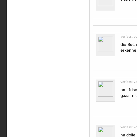
verfasst v
die Buch
erkennen
verfasst v
hm. fris
gaaar ni
verfasst v
na dolle i