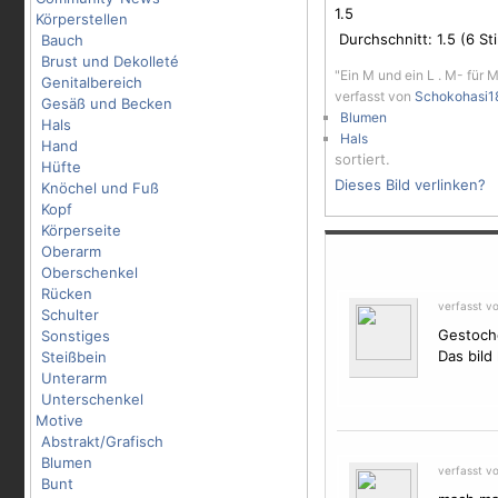
1.5
Körperstellen
Durchschnitt:
1.5
(
6
St
Bauch
Brust und Dekolleté
"Ein M und ein L . M- für 
Genitalbereich
verfasst von
Schokohasi1
Gesäß und Becken
Blumen
Hals
Hals
Hand
sortiert.
Hüfte
Dieses Bild verlinken?
Knöchel und Fuß
Kopf
Körperseite
Oberarm
Oberschenkel
Rücken
verfasst v
Schulter
Gestoch
Sonstiges
Das bild
Steißbein
Unterarm
Unterschenkel
Motive
Abstrakt/Grafisch
Blumen
verfasst v
Bunt