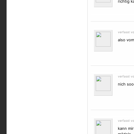
richtig k
verfasst vo
also vom
verfasst v
nich soo
verfasst v
kann mir