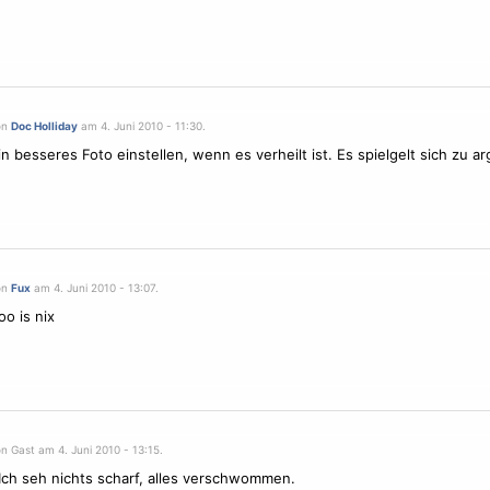
on
Doc Holliday
am 4. Juni 2010 - 11:30.
n besseres Foto einstellen, wenn es verheilt ist. Es spielgelt sich zu arg
on
Fux
am 4. Juni 2010 - 13:07.
too is nix
n Gast am 4. Juni 2010 - 13:15.
 Ich seh nichts scharf, alles verschwommen.