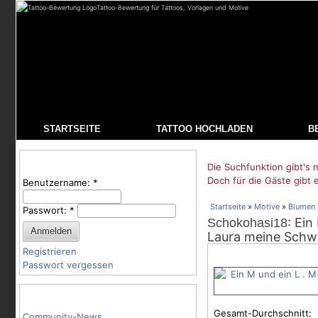
Tattoo-Bewertung für Tattoos, Vorlagen und Motive
STARTSEITE
TATTOO HOCHLADEN
B
Benutzeranmeldung
Die Suchfunktion gibt's n
Doch für die Gäste gibt 
Benutzername:
*
Startseite
»
Motive
»
Blumen
Passwort:
*
: Ein
Schokohasi18
Laura meine Schwe
Registrieren
Passwort vergessen
Tattoo-Kategorien
Gesamt-Durchschnitt:
Community-News