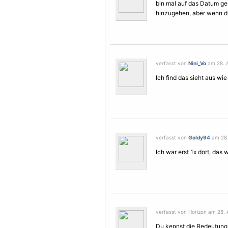
bin mal auf das Datum ge
hinzugehen, aber wenn du 
verfasst von
Nini_Vo
am 28. A
Ich find das sieht aus wie
verfasst von
Goldy94
am 28.
Ich war erst 1x dort, da
verfasst von Horizon am 28. 
Du kennst die Bedeutung