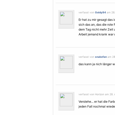
verfasst von
Goldy94
am 28.
Er hat zu mir gesagt das
sich das an, das die rote 
dem Tag nicht mehr Zeit 
Arbeit jemand krank war un
verfasst von
snakefan
am 28.
das kann ja nich länger 
verfasst von Horizon am 28. 
Verstehe... er hat die Fa
jeden Fall nochmal wied