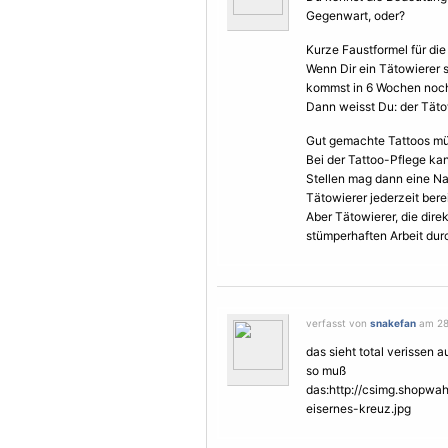
Gegenwart, oder?
Kurze Faustformel für die
Wenn Dir ein Tätowierer sa
kommst in 6 Wochen noc
Dann weisst Du: der Tätow
Gut gemachte Tattoos mü
Bei der Tattoo-Pflege ka
Stellen mag dann eine Na
Tätowierer jederzeit berei
Aber Tätowierer, die dire
stümperhaften Arbeit du
verfasst von
snakefan
am 28.
das sieht total verissen au
so muß
das:http://csimg.shopw
eisernes-kreuz.jpg