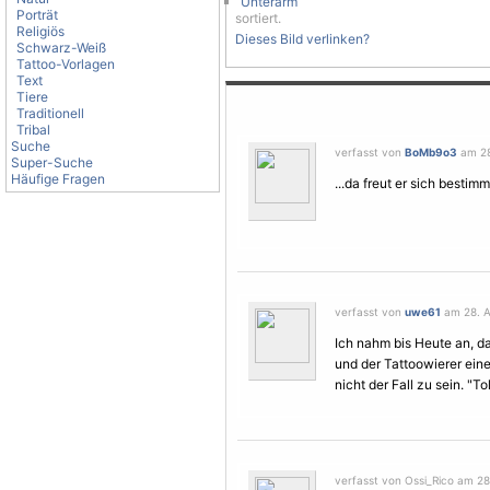
Unterarm
Porträt
sortiert.
Religiös
Dieses Bild verlinken?
Schwarz-Weiß
Tattoo-Vorlagen
Text
Tiere
Traditionell
Tribal
Suche
verfasst von
BoMb9o3
am 28
Super-Suche
Häufige Fragen
...da freut er sich bestimmt
verfasst von
uwe61
am 28. A
Ich nahm bis Heute an, 
und der Tattoowierer eine
nicht der Fall zu sein. "To
verfasst von Ossi_Rico am 28