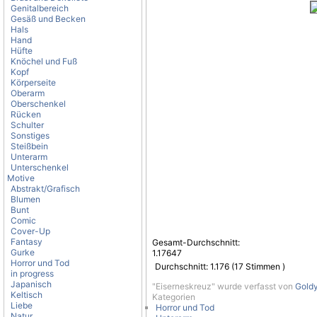
Genitalbereich
Gesäß und Becken
Hals
Hand
Hüfte
Knöchel und Fuß
Kopf
Körperseite
Oberarm
Oberschenkel
Rücken
Schulter
Sonstiges
Steißbein
Unterarm
Unterschenkel
Motive
Abstrakt/Grafisch
Blumen
Bunt
Comic
Cover-Up
Fantasy
Gesamt-Durchschnitt:
Gurke
1.17647
Horror und Tod
Durchschnitt:
1.176
(
17
Stimmen )
in progress
Japanisch
"Eiserneskreuz" wurde verfasst von
Gold
Keltisch
Kategorien
Liebe
Horror und Tod
Natur