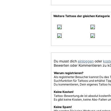
Weitere Tattoos der gleichen Kategorie
Du musst dich
einloggen
oder
koste
Bewerten oder Kommentieren zu k
Warum registrieren?
Als registrierter Besucher kannst Du das 
Suchfunktion für Tattoos und erhältst T
Du kommentieren, Dein eigenes Tattoo h
Keine Kosten!
Tattoo-Bewertung.de ist absolut kostenf
Es gibt keine Kosten, keine Abo-Fallen u
Keine Spam!
Wir senden Dir keine Werbung und geben D