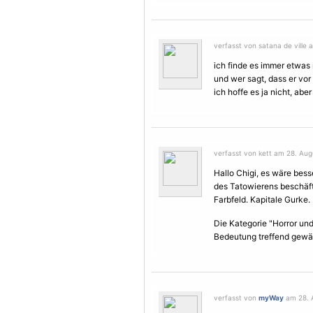
verfasst von satana de ville 
ich finde es immer etwas
und wer sagt, dass er vor
ich hoffe es ja nicht, abe
verfasst von kett am 28. Aug
Hallo Chigi, es wäre bess
des Tatowierens beschäfti
Farbfeld. Kapitale Gurke.
Die Kategorie "Horror und
Bedeutung treffend gewäh
verfasst von
myWay
am 28. A