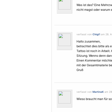
Was ist das? Eine Mehrzw
nicht magst oder warum s
verfasst von
Chigi1
am 28. Au
Hallo zusammen,
betrachtet dies bitte als
Tattoo ist noch in Arbeit.
Sitzung. Wenns denn dann f
Einen Kommentar möchte 
mit der Gesamtmaterie be
Gruß
verfasst von
MartinaK
am 28.
Wieso braucht man für s