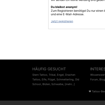
Du bleibst anonym!
Zum Registrieren benötigst Du nur einen
und eine E-Mail-Adresse.
Jetzt registrieren
HÄUFIG GESUCHT
INTERE
Stern Tattoo
,
Tribal
,
Engel
,
Drachen
Wissenswert
Tattoo
,
Elfe
,
Flügel
,
Schmetterling
,
Old
Forum
,
Blog
School
,
Blüten
,
Schwalbe
,
[mehr...]
♥
Tattoo-Be