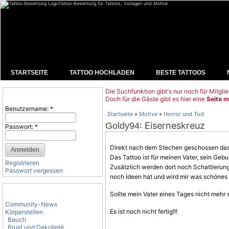
Tattoo-Bewertung für Tattoos, Vorlagen und Motive
STARTSEITE
TATTOO HOCHLADEN
BESTE TATTOOS
Die Suchfunktion gibt's nur noch für Mitglie
Benutzeranmeldung
Doch für die Gäste gibt es hier eine
Seite m
Benutzername:
*
Startseite
»
Motive
»
Horror und Tod
: Eiserneskreuz
Goldy94
Passwort:
*
Direkt nach dem Stechen geschossen das 
Das Tattoo ist für meinen Vater, sein Ge
Registrieren
Zusätzlich werden dort noch Schattierung
Passwort vergessen
noch Ideen hat und wird mir was schönes
Tattoo-Kategorien
Sollte mein Vater eines Tages nicht mehr 
Community-News
Es ist noch nicht fertig!!!
Körperstellen
Bauch
Brust und Dekolleté