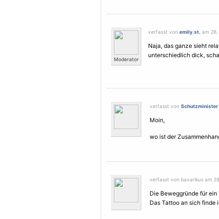
verfasst von
emily.st.
am 28. 
Naja, das ganze sieht rela
unterschiedlich dick, sch
Moderator
verfasst von
Schutzminister
Moin,
wo ist der Zusammenhang
verfasst von bavarikus am 28
Die Beweggründe für ein Ta
Das Tattoo an sich finde i