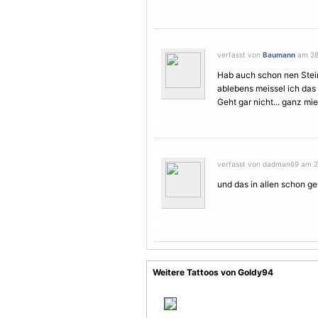
verfasst von
Baumann
am 28.
Hab auch schon nen Stei
ablebens meissel ich das
Geht gar nicht... ganz mie
verfasst von dadman69 am 29
und das in allen schon g
Weitere Tattoos von Goldy94