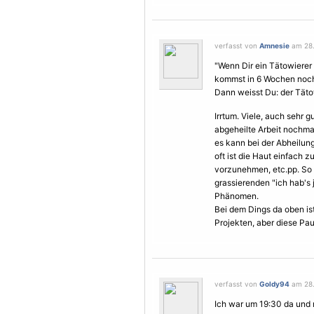
verfasst von
Amnesie
am 28.
"Wenn Dir ein Tätowierer s
kommst in 6 Wochen noc
Dann weisst Du: der Tätow
Irrtum. Viele, auch sehr 
abgeheilte Arbeit nochma
es kann bei der Abheilu
oft ist die Haut einfach 
vorzunehmen, etc.pp. So
grassierenden "ich hab's 
Phänomen.
Bei dem Dings da oben ist
Projekten, aber diese Pau
verfasst von
Goldy94
am 28.
Ich war um 19:30 da und 