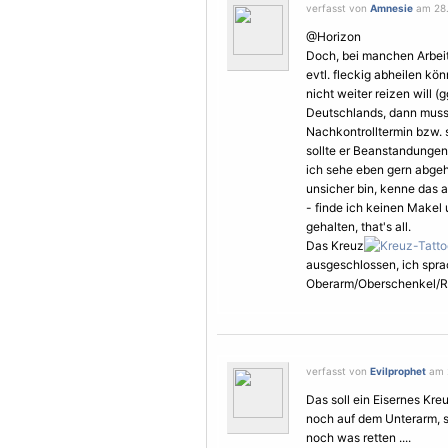
verfasst von
Amnesie
am 28.
@Horizon
Doch, bei manchen Arbeit
evtl. fleckig abheilen kö
nicht weiter reizen will
Deutschlands, dann muss 
Nachkontrolltermin bzw.
sollte er Beanstandungen 
ich sehe eben gern abgeh
unsicher bin, kenne das 
- finde ich keinen Makel
gehalten, that's all.
Das Kreuz
ausgeschlossen, ich spr
Oberarm/Oberschenkel/R
verfasst von
Evilprophet
am 2
Das soll ein Eisernes Kre
noch auf dem Unterarm, s
noch was retten ....