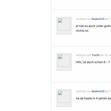
verfasst von
Nadine123
am 16
er hat es auch unter gurke 
nichts ist.
verfasst von
Tim25
am 16. Au
Hihi, ist doch schon 6 - 7 
verfasst von
Nadine123
am 16
na da haste in 4 jahren bl