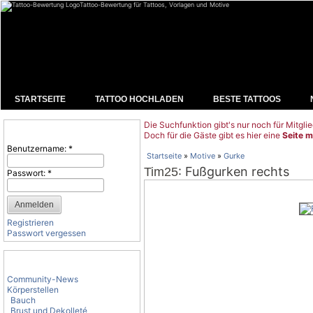
Tattoo-Bewertung für Tattoos, Vorlagen und Motive
STARTSEITE
TATTOO HOCHLADEN
BESTE TATTOOS
Die Suchfunktion gibt's nur noch für Mitglie
Benutzeranmeldung
Doch für die Gäste gibt es hier eine
Seite m
Benutzername:
*
Startseite
»
Motive
»
Gurke
: Fußgurken rechts
Tim25
Passwort:
*
Registrieren
Passwort vergessen
Tattoo-Kategorien
Community-News
Körperstellen
Bauch
Brust und Dekolleté