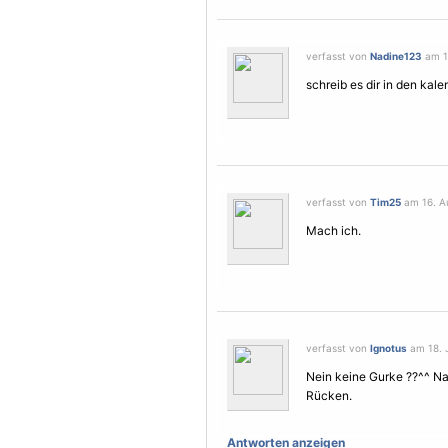
verfasst von
Nadine123
am 16
schreib es dir in den kalen
verfasst von
Tim25
am 16. Au
Mach ich.
verfasst von
Ignotus
am 18. J
Nein keine Gurke ??^^ Na j
Rücken.
Antworten anzeigen