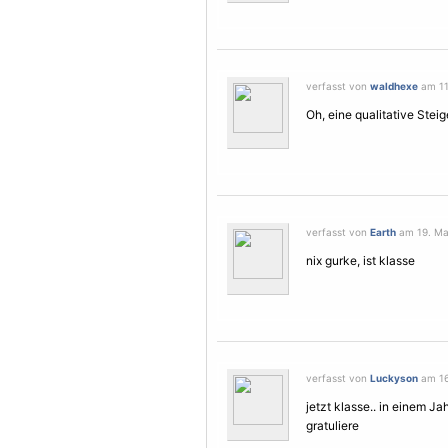
verfasst von
waldhexe
am 11.
Oh, eine qualitative Stei
verfasst von
Earth
am 19. Mai
nix gurke, ist klasse
verfasst von
Luckyson
am 16
jetzt klasse.. in einem Ja
gratuliere