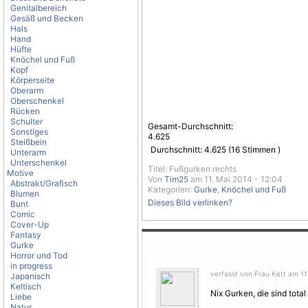
Genitalbereich
Gesäß und Becken
Hals
Hand
Hüfte
Knöchel und Fuß
Kopf
Körperseite
Oberarm
Oberschenkel
Rücken
Schulter
Gesamt-Durchschnitt:
Sonstiges
4.625
Steißbein
Durchschnitt:
4.625
(
16
Stimmen )
Unterarm
Unterschenkel
Titel: Fußgurken rechts
Motive
Von
Tim25
am 11. Mai 2014 - 12:04
Abstrakt/Grafisch
Kategorien:
Gurke
,
Knöchel und Fuß
Blumen
Dieses Bild verlinken?
Bunt
Comic
Cover-Up
Fantasy
Gurke
Horror und Tod
in progress
verfasst von Frau Kett am 11.
Japanisch
Keltisch
Nix Gurken, die sind total
Liebe
Natur