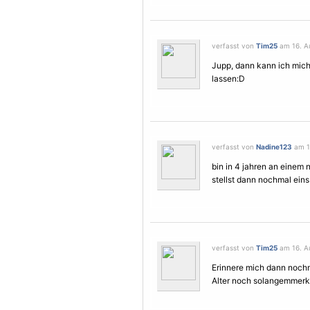
verfasst von
Tim25
am 16. Au
Jupp, dann kann ich mic
lassen:D
verfasst von
Nadine123
am 16
bin in 4 jahren an einem n
stellst dann nochmal eins
verfasst von
Tim25
am 16. Au
Erinnere mich dann nochma
Alter noch solangemmerk