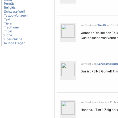
Porträt
Religiös
Schwarz-Weiß
Tattoo-Vorlagen
Text
Tiere
verfasst von
Tim25
am 11. Ma
Traditionell
Tribal
Waaaas? Die kleinen Teil
Suche
Gurkensuche von vorne 
Super-Suche
Häufige Fragen
verfasst von
Lonesome Ride
Das ist KEINE Gurke!! Tim 
verfasst von bibea am 11. Mai
Hahaha. ..Tim ;) Zeig her 