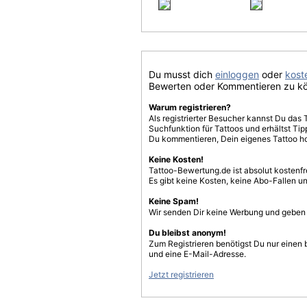
Du musst dich
einloggen
oder
koste
Bewerten oder Kommentieren zu k
Warum registrieren?
Als registrierter Besucher kannst Du das 
Suchfunktion für Tattoos und erhältst T
Du kommentieren, Dein eigenes Tattoo h
Keine Kosten!
Tattoo-Bewertung.de ist absolut kostenf
Es gibt keine Kosten, keine Abo-Fallen u
Keine Spam!
Wir senden Dir keine Werbung und geben D
Du bleibst anonym!
Zum Registrieren benötigst Du nur einen
und eine E-Mail-Adresse.
Jetzt registrieren