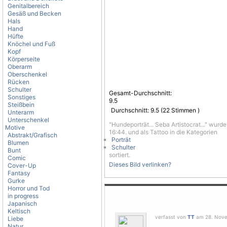
Genitalbereich
Gesäß und Becken
Hals
Hand
Hüfte
Knöchel und Fuß
Kopf
Körperseite
Oberarm
Oberschenkel
Rücken
Schulter
Gesamt-Durchschnitt:
Sonstiges
9.5
Steißbein
Durchschnitt:
9.5
(
22
Stimmen )
Unterarm
Unterschenkel
"Hundeporträt... Seba Artistocrat..." wurd
Motive
16:44. und als Tattoo in die Kategorien
Abstrakt/Grafisch
Porträt
Blumen
Schulter
Bunt
sortiert.
Comic
Dieses Bild verlinken?
Cover-Up
Fantasy
Gurke
Horror und Tod
in progress
Japanisch
Keltisch
verfasst von
TT
am 28. Nove
Liebe
Natur