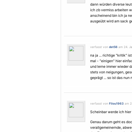
dann würden diverse leut
ich zb vermiss arbeiten w
anscheinend bin ich ja ne
ausgeübt wird am sack g
verfasst von
det56
am 24. Ja
na ja ... richtige "kritik" 
mal - "einigen" hier einf
und lerne immer wieder dazu
stets von neigungen, ges
geprägt ... so ist das nun
verfasst von
Filou1963
am 24
Scheinbar werde ich hier
Genau darum geht es doc
verallgemeinernde, abwert