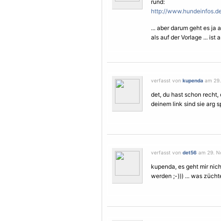
rund:
http://www.hundeinfos.de
... aber darum geht es ja a
als auf der
Vorlage
... ist
verfasst von
kupenda
am 29.
det, du hast schon recht, 
deinem link sind sie arg s
verfasst von
det56
am 29. No
kupenda, es geht mir nich
werden ;-))) ... was züch