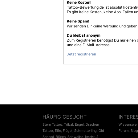
Keine Kosten!
Tattoo-Bewertung.de ist absolut kostenf
Es gibt keine Kosten, keine Abo-Fallen u
Keine Spam!
Wir senden Dir keine Werbung und geben D
Du bleibst anonym!
Zum Registrieren benötigst Du nur einen
und eine E-Mail-Adresse.
Jetzt registrieren
HÄUFIG GESUCHT
INTERE
Stern Tattoo
,
Tribal
,
Engel
,
Drachen
Wissenswert
Tattoo
,
Elfe
,
Flügel
,
Schmetterling
,
Old
Forum
,
Blog
School
,
Blüten
,
Schwalbe
,
[mehr...]