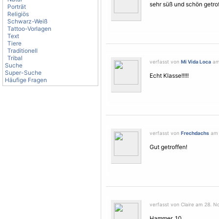
sehr süß und schön getrof
Porträt
Religiös
Schwarz-Weiß
Tattoo-Vorlagen
Text
Tiere
Traditionell
Tribal
verfasst von
Mi Vida Loca
am 
Suche
Super-Suche
Echt Klasse!!!!!
Häufige Fragen
verfasst von
Frechdachs
am 
Gut getroffen!
verfasst von Claire am 28. N
Hammer, 10