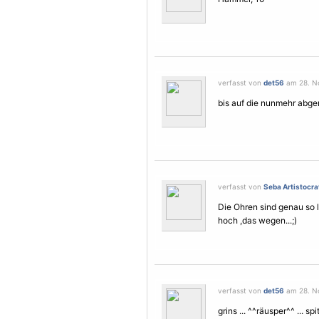
verfasst von
det56
am 28. No
bis auf die nunmehr abger
verfasst von
Seba Artistocra
Die Ohren sind genau so l
hoch ,das wegen...;)
verfasst von
det56
am 28. No
grins ... ^^räusper^^ ... s