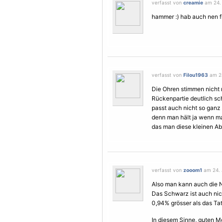
verfasst von
creamie
am 24. 
hammer :) hab auch nen 
verfasst von
Filou1963
am 24
Die Ohren stimmen nicht 
Rückenpartie deutlich sc
passt auch nicht so ganz 
denn man hält ja wenn ma
das man diese kleinen Ab
verfasst von
zooom1
am 24. 
Also man kann auch die N
Das Schwarz ist auch nich
0,94% grösser als das Tatt
In diesem Sinne, guten 