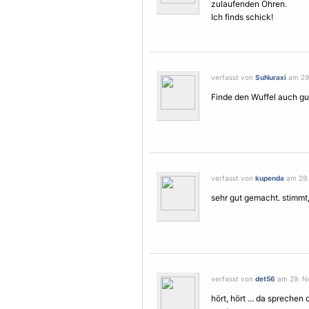
zulaufenden Ohren.
Ich finds schick!
verfasst von
SuNuraxi
am 29.
Finde den Wuffel auch gut 
verfasst von
kupenda
am 29.
sehr gut gemacht. stimmt,
verfasst von
det56
am 29. No
hört, hört ... da sprechen 