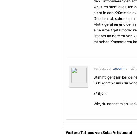
den Tattoowierer, geh so
weiß ich nicht alles. Ich 
nicht in den Krümmeln suc
Geschmack schon einmal 
Motiv
gefallen und dem an
eine Arbeit gefällt oder 
ist aber im Bereich von 
manchen Kommetaren kann 
verfasst von
zooom1
am 27. 
Stimmt, geht mir bei deine
Kühlschrank ums dir vor d
@ Björn
Wie, du nennst mich "rasi
Weitere Tattoos von Seba Artistocrat