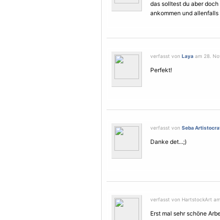
das solltest du aber doch
ankommen und allenfalls 
verfasst von
Laya
am 28. Nov
Perfekt!
verfasst von
Seba Artistocra
Danke det...;)
verfasst von HartstockArt a
Erst mal sehr schöne Arb