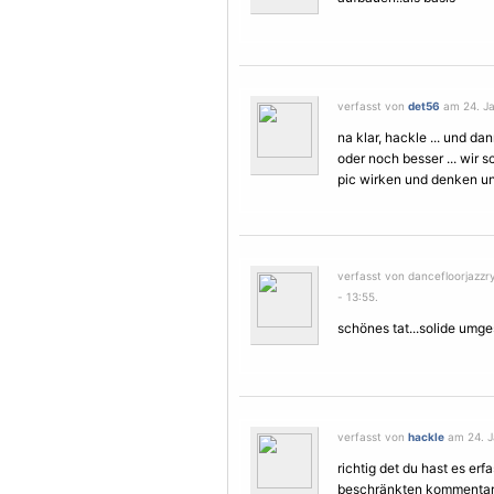
verfasst von
det56
am 24. Ja
na klar, hackle ... und dann
oder noch besser ... wir s
pic wirken und denken uns 
verfasst von dancefloorjazz
- 13:55.
schönes tat...solide umge
verfasst von
hackle
am 24. J
richtig det du hast es er
beschränkten kommentare 