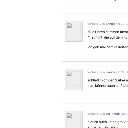
verfasst von
Bandit
am 24. Ja
"Die Ohren stimmen nicht
^^ stimmt, die auf dem Fo
ich geb mal dem rasierten
verfasst von
hackle
am 24. J
schließ mich den 2 über m
man könnts auch einfach
verfasst von
Tat-Frank
am 24
hier ist auch keine große 
aufbauen..als basis