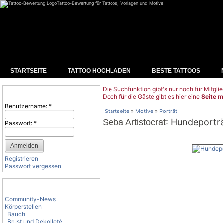
Tattoo-Bewertung für Tattoos, Vorlagen und Motive
STARTSEITE
TATTOO HOCHLADEN
BESTE TATTOOS
Die Suchfunktion gibt's nur noch für Mitglie
Benutzeranmeldung
Doch für die Gäste gibt es hier eine
Seite m
Benutzername:
*
Startseite
»
Motive
»
Porträt
: Hundeporträt
Seba Artistocrat
Passwort:
*
Registrieren
Passwort vergessen
Tattoo-Kategorien
Community-News
Körperstellen
Bauch
Brust und Dekolleté