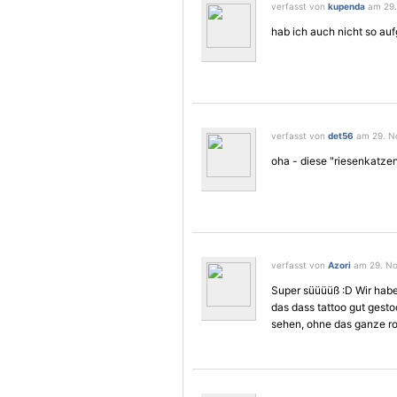
verfasst von
kupenda
am 29.
hab ich auch nicht so au
verfasst von
det56
am 29. No
oha - diese "riesenkatzen
verfasst von
Azori
am 29. No
Super süüüüß :D Wir habe
das dass tattoo gut gesto
sehen, ohne das ganze ro