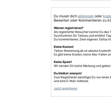
Du musst dich
einloggen
oder
koste
Bewerten oder Kommentieren zu k
Warum registrieren?
Als registrierter Besucher kannst Du das 
Suchfunktion für Tattoos und erhältst T
Du kommentieren, Dein eigenes Tattoo h
Keine Kosten!
Tattoo-Bewertung.de ist absolut kostenf
Es gibt keine Kosten, keine Abo-Fallen u
Keine Spam!
Wir senden Dir keine Werbung und geben D
Du bleibst anonym!
Zum Registrieren benötigst Du nur einen
und eine E-Mail-Adresse.
Jetzt registrieren