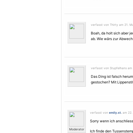
verfasst von Thirty am 21. Ma
Boah, da holt sich aber 
ab. Wie wärs zur Abwechs
verfasst von Stupfelhans am 
Das Ding ist falsch herum
gestochen? Mit Lippensti
verfasst von
emily.st.
am 22. 
Sorry wenn ich anschliess
Moderator
Ich finde den Tussenstempe