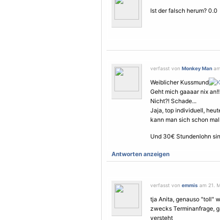
Ist der falsch herum? 0.0
verfasst von
Monkey Man
am 
Weiblicher Kussmund
Geht mich gaaaar nix an!!
Nicht?! Schade...
Jaja, top individuell, heu
kann man sich schon mal
Und 30€ Stundenlohn sin
Antworten anzeigen
verfasst von
emmis
am 21. M
tja Anita, genauso "toll" 
zwecks Terminanfrage, ga
versteht