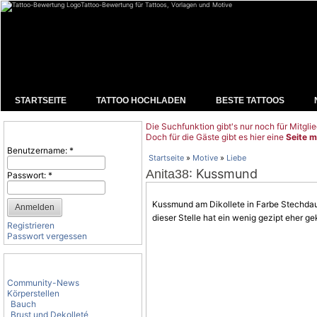
Tattoo-Bewertung für Tattoos, Vorlagen und Motive
STARTSEITE
TATTOO HOCHLADEN
BESTE TATTOOS
Die Suchfunktion gibt's nur noch für Mitglie
Benutzeranmeldung
Doch für die Gäste gibt es hier eine
Seite m
Benutzername:
*
Startseite
»
Motive
»
Liebe
: Kussmund
Anita38
Passwort:
*
Kussmund am Dikollete in Farbe Stechda
dieser Stelle hat ein wenig gezipt eher 
Registrieren
Passwort vergessen
Tattoo-Kategorien
Community-News
Körperstellen
Bauch
Brust und Dekolleté