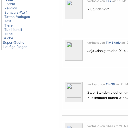
verfasst von
RS2
am 21. Mai 
Porträt
Religiös
2 Stunden???
Schwarz-Weiß
Tattoo-Vorlagen
Text
Tiere
Traditionell
Tribal
Suche
Super-Suche
verfasst von
Tim Shady
am 21
Häufige Fragen
Jaja...das gute alte Diko
verfasst von
Tim25
am 21. Ma
Zwei Stunden stechen u
Kussmünder haben wir hi
verfasst von bibea am 21. Ma