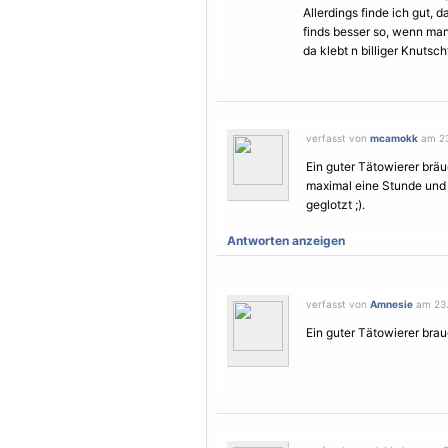
Allerdings finde ich gut, d
finds besser so, wenn man 
da klebt n billiger Knutsc
verfasst von
mcamokk
am 23
Ein guter Tätowierer brä
maximal eine Stunde und d
geglotzt ;).
Antworten anzeigen
verfasst von
Amnesie
am 23.
Ein guter Tätowierer brau