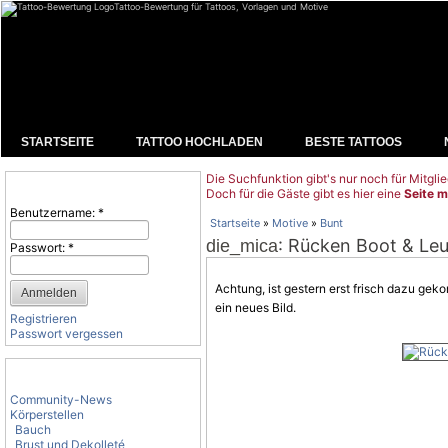
Tattoo-Bewertung für Tattoos, Vorlagen und Motive
STARTSEITE
TATTOO HOCHLADEN
BESTE TATTOOS
Die Suchfunktion gibt's nur noch für Mitglie
Benutzeranmeldung
Doch für die Gäste gibt es hier eine
Seite m
Benutzername:
*
Startseite
»
Motive
»
Bunt
: Rücken Boot & Le
die_mica
Passwort:
*
Achtung, ist gestern erst frisch dazu g
ein neues Bild.
Registrieren
Passwort vergessen
Tattoo-Kategorien
Community-News
Körperstellen
Bauch
Brust und Dekolleté