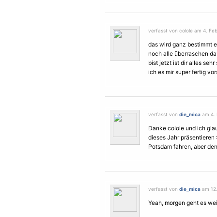
verfasst von colole am 4. Feb
das wird ganz bestimmt e
noch alle überraschen dam
bist jetzt ist dir alles s
ich es mir super fertig vo
verfasst von
die_mica
am 4. 
Danke colole und ich gla
dieses Jahr präsentieren
Potsdam fahren, aber den
verfasst von
die_mica
am 12.
Yeah, morgen geht es weit