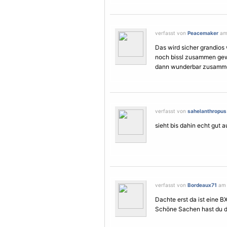
verfasst von
Peacemaker
am 
Das wird sicher grandios w
noch bissl zusammen gewür
dann wunderbar zusammen
verfasst von
sahelanthropus
sieht bis dahin echt gut 
verfasst von
Bordeaux71
am 
Dachte erst da ist eine BX
Schöne Sachen hast du da