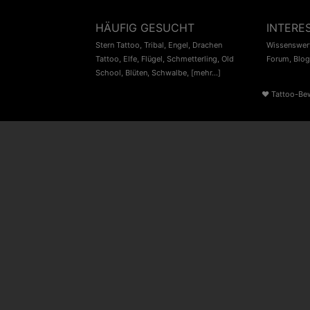
HÄUFIG GESUCHT
INTERE
Stern Tattoo
,
Tribal
,
Engel
,
Drachen
Wissenswert
Tattoo
,
Elfe
,
Flügel
,
Schmetterling
,
Old
Forum
,
Blog
School
,
Blüten
,
Schwalbe
,
[mehr...]
♥
Tattoo-Be