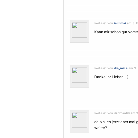
verfasst von
iaimmai
am 3. F
Kann mir schon gut vorste
verfasst von
die_mica
am 3. 
Danke ihr Lieben :-)
verfasst von dadman69 am 3.
da bin ich jetzt aber mal
weiter?