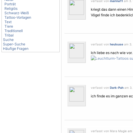
verfasst von
marina11
am 3. 
Porträt
Religiös
kriegt das dann einen Hi
Schwarz-Weiß
Vögel
finde ich bedenklic
Tattoo-Vorlagen
Text
Tiere
Traditionell
Tribal
Suche
Super-Suche
verfasst von
heulsuse
am 3. 
Häufige Fragen
Ich liebe es nach wie vo
verfasst von
Dark-Puh
am 3. 
ich finde es im ganzen ec
verfasst von Mara Magie am 3