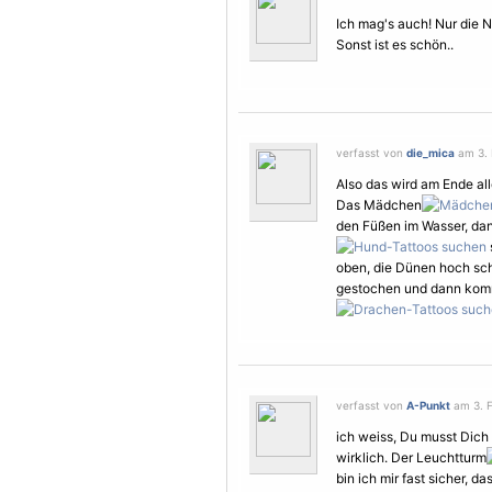
Ich mag's auch! Nur die N
Sonst ist es schön..
verfasst von
die_mica
am 3. 
Also das wird am Ende all
Das Mädchen
den Füßen im Wasser, da
oben, die Dünen hoch sch
gestochen und dann komm
verfasst von
A-Punkt
am 3. F
ich weiss, Du musst Dich 
wirklich. Der Leuchtturm
bin ich mir fast sicher, 