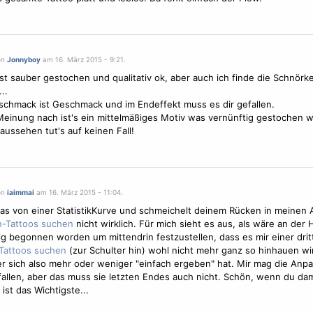
on
Jonnyboy
am 16. März 2015 - 9:21.
ist sauber gestochen und qualitativ ok, aber auch ich finde die Schnörke
..
chmack ist Geschmack und im Endeffekt muss es dir gefallen.
einung nach ist's ein mittelmäßiges
Motiv
was vernünftig gestochen w
aussehen tut's auf keinen Fall!
on
iaimmai
am 16. März 2015 - 11:04.
as von einer StatistikKurve und schmeichelt deinem Rücken in meinen
nicht wirklich. Für mich sieht es aus, als wäre an der 
g begonnen worden um mittendrin festzustellen, dass es mir einer dri
(zur Schulter hin) wohl nicht mehr ganz so hinhauen wir
r sich also mehr oder weniger "einfach ergeben" hat. Mir mag die Anpa
fallen, aber das muss sie letzten Endes auch nicht. Schön, wenn du dam
 ist das Wichtigste...