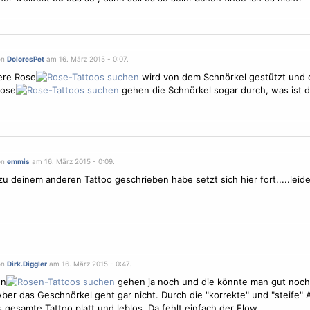
on
DoloresPet
am 16. März 2015 - 0:07.
lere Rose
wird von dem Schnörkel gestützt und 
Rose
gehen die Schnörkel sogar durch, was ist 
on
emmis
am 16. März 2015 - 0:09.
zu deinem anderen Tattoo geschrieben habe setzt sich hier fort.....leide
on
Dirk.Diggler
am 16. März 2015 - 0:47.
en
gehen ja noch und die könnte man gut noc
Aber das Geschnörkel geht gar nicht. Durch die "korrekte" und "steife"
s gesamte Tattoo platt und leblos. Da fehlt einfach der Flow.