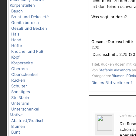
nicht direkt zu den an
Körperstellen
mit den feinen schwarz
Bauch
Brust und Dekolleté
Was sagt ihr dazu?
Genitalbereich
Gesäß und Becken
Hals
Hand
Gesamt-Durchschnitt:
Hüfte
2.75
Knöchel und Fuß
Durchschnitt:
2.75
(
20
Kopf
Körperseite
Titel: Rücken Rosen mit 
Oberarm
Von
Stefanie Alexandra
am
Oberschenkel
Kategorien:
Blumen
,
Rück
Rücken
Dieses Bild verlinken?
Schulter
Sonstiges
Steißbein
Unterarm
Unterschenkel
Motive
verfasst v
Abstrakt/Grafisch
Die Ros
Blumen
schön au
Bunt
Aber sic