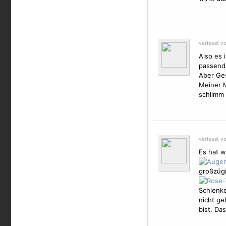
verfasst v
Also es 
passend.
Aber Ges
Meiner M
schlimm 
verfasst v
Es hat w
großzügi
Schlenke
nicht ge
bist. Das