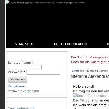
Tattoo-Bewertung für Tattoos, Vorlagen und Motive
STARTSEITE
TATTOO HOCHLADEN
B
Benutzeranmeldung
Die Suchfunktion gibt's n
Doch für die Gäste gibt 
Benutzername:
*
Startseite
»
Motive
»
Blumen
Passwort:
*
Stefanie Alexandra
Registrieren
Hallo erstmal!
Passwort vergessen
Ich mag meinen Rücken n
Das Tattoo fängt an de
Tattoo-Kategorien
Ich weiß das die erste
Community-News