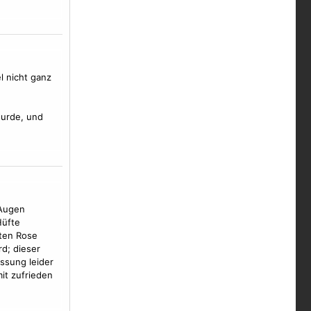
l nicht ganz
urde, und
 Augen
Hüfte
tten Rose
d; dieser
ssung leider
it zufrieden