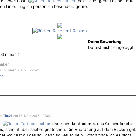
dren zwei Rosen
passt aber genau diesen Bruc
en Linie, mag ich persönlich besonders gerne.
Deine Bewertung:
Du bist nicht eingeloggt.
Stimmen )
Ranken
 15. März 2015 - 22:42
en
on
Tim25
am 15. März 2015 - 23:08.
en
sind recht kontrastarm, das Geschnörkel sie
s, scheint aber sauber gestochen. Die Anordnung auf dem Rücken gefäl
her wolltest du das so , dann soll es so sein. Schön finde ich es nicht.