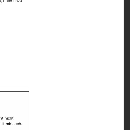
h, noch dazu
ht nicht
lt mir auch.