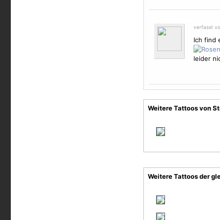
verfasst v
Ich find
leider n
Weitere Tattoos von S
Weitere Tattoos der gl