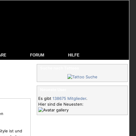
ARE
FORUM
HILFE
Suche nach Tattoos
Neueste User
Es gibt
138675 Mitglieder
.
Hier sind die Neuesten:
en
tyle ist und