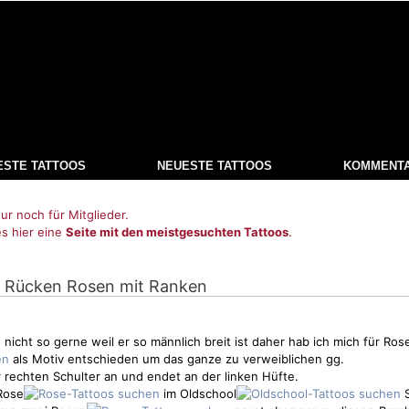
ESTE TATTOOS
NEUESTE TATTOOS
KOMMENT
ur noch für Mitglieder.
es hier eine
Seite mit den meistgesuchten Tattoos
.
: Rücken Rosen mit Ranken
icht so gerne weil er so männlich breit ist daher hab ich mich für Ros
als
Motiv
entschieden um das ganze zu verweiblichen gg.
r rechten Schulter an und endet an der linken Hüfte.
 Rose
im Oldschool
S