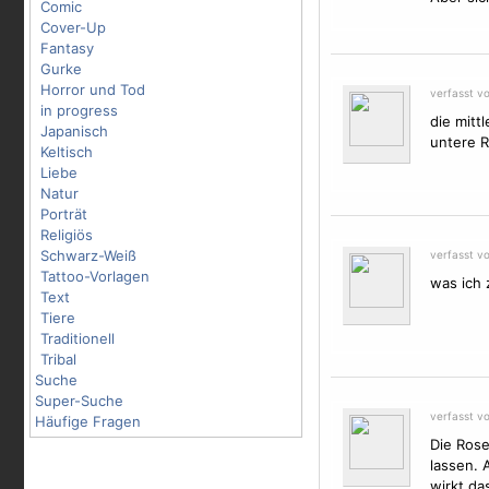
Comic
Cover-Up
Fantasy
Gurke
Horror und Tod
verfasst v
in progress
die mitt
Japanisch
untere 
Keltisch
Liebe
Natur
Porträt
Religiös
Schwarz-Weiß
verfasst v
Tattoo-Vorlagen
was ich 
Text
Tiere
Traditionell
Tribal
Suche
Super-Suche
verfasst v
Häufige Fragen
Die Ros
lassen. 
wirkt da