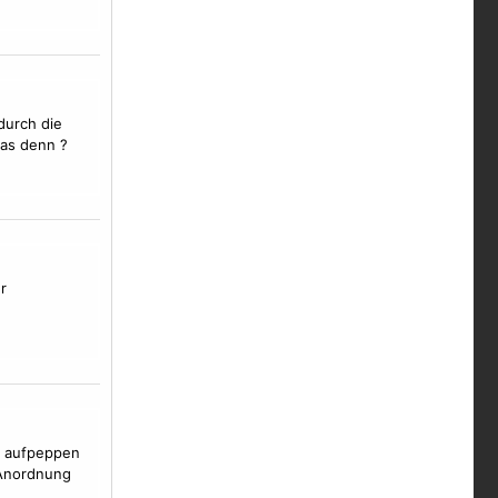
durch die
das denn ?
r
h aufpeppen
 Anordnung