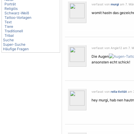
Porträt
verfasst von
murgi
am 7. Mär
Religiös
womit hastn das gezeich
Schwarz-Weiß
Tattoo-Vorlagen
Text
Tiere
Traditionell
Tribal
Suche
Super-Suche
verfasst von Angie12 am 7. M
Häufige Fragen
Die Augen
ansonsten echt schick!
verfasst von
rella tivität
am 7
hey murgi, hab nen hautm