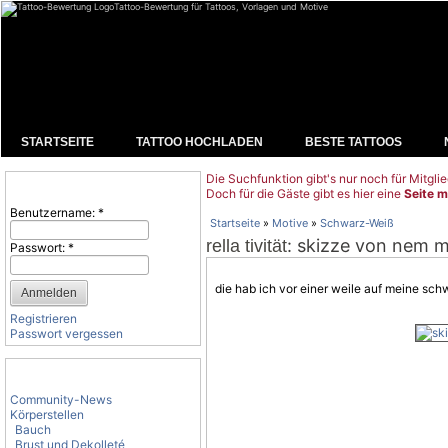
Tattoo-Bewertung für Tattoos, Vorlagen und Motive
STARTSEITE
TATTOO HOCHLADEN
BESTE TATTOOS
Die Suchfunktion gibt's nur noch für Mitglie
Benutzeranmeldung
Doch für die Gäste gibt es hier eine
Seite m
Benutzername:
*
Startseite
»
Motive
»
Schwarz-Weiß
: skizze von nem 
rella tivität
Passwort:
*
die hab ich vor einer weile auf meine sc
Registrieren
Passwort vergessen
Tattoo-Kategorien
Community-News
Körperstellen
Bauch
Brust und Dekolleté