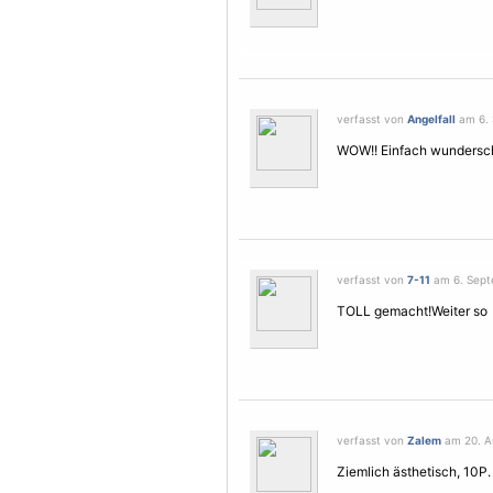
verfasst von
Angelfall
am 6. 
WOW!! Einfach wundersc
verfasst von
7-11
am 6. Sept
TOLL gemacht!Weiter so
verfasst von
Zalem
am 20. Au
Ziemlich ästhetisch, 10P.