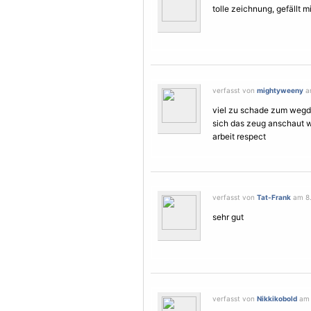
tolle zeichnung, gefällt mi
verfasst von
mightyweeny
am
viel zu schade zum wegd
sich das zeug anschaut w
arbeit respect
verfasst von
Tat-Frank
am 8.
sehr gut
verfasst von
Nikkikobold
am 