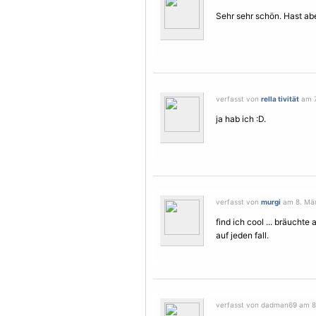
Sehr sehr schön. Hast abe
verfasst von
rella tivität
am 7
ja hab ich :D.
verfasst von
murgi
am 8. Mär
find ich cool ... bräuch
auf jeden fall.
verfasst von dadman69 am 8.