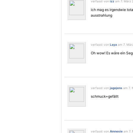
verfasst von
izz
am 7. März 2
ich mag es irgendwie tota
ausstrahlung
verfasst von
Laya
am 7. März
Oh wow! Es wäre ein Seg
verfasst von
jagojens
am 7. M
schmuck+gefällt
verfasst von
Amnesie
am 7. 