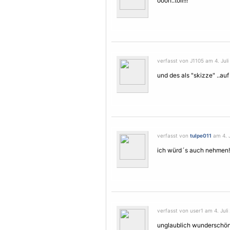
oooh..toll!!!
verfasst von J1105 am 4. Juli
und des als "skizze" ..auf
verfasst von
tulpe011
am 4. J
ich würd´s auch nehmen!
verfasst von user1 am 4. Juli
unglaublich wunderschön