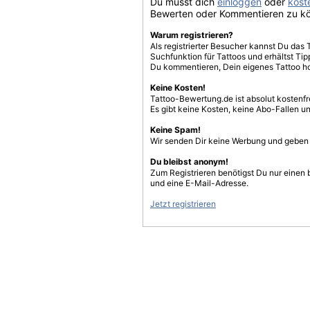
Du musst dich
einloggen
oder
koste
Bewerten oder Kommentieren zu k
Warum registrieren?
Als registrierter Besucher kannst Du das 
Suchfunktion für Tattoos und erhältst T
Du kommentieren, Dein eigenes Tattoo h
Keine Kosten!
Tattoo-Bewertung.de ist absolut kostenf
Es gibt keine Kosten, keine Abo-Fallen u
Keine Spam!
Wir senden Dir keine Werbung und geben D
Du bleibst anonym!
Zum Registrieren benötigst Du nur einen
und eine E-Mail-Adresse.
Jetzt registrieren