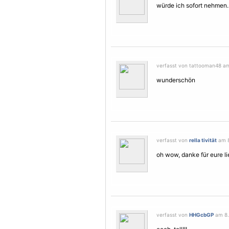
würde ich sofort nehmen
verfasst von tattooman48 am
wunderschön
verfasst von
rella tivität
am 8
oh wow, danke für eure l
verfasst von
HHGcbGP
am 8.