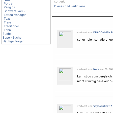
sortiert.
Porträt
Dieses Bild verlinken?
Religiös
Schwarz-Weiß
Tattoo-Vorlagen
Text
Tiere
Traditionell
Tribal
verfasst von
DRAGONMAN T
Suche
Super-Suche
seher helen schatierunge
Häufige Fragen
verfasst von
Nora
am 29. Okt
kannst du zum vergleich,m
nicht stimmig,nase auch-.
verfasst von
Vayacontioz87