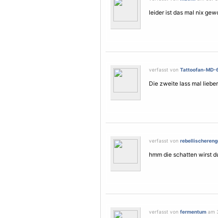
leider ist das mal nix gew
verfasst von
Tattoofan-MD-
Die zweite lass mal lieber
verfasst von
rebellischereng
hmm die schatten wirst du
verfasst von
fermentum
am 3