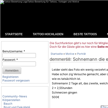
Tattoo-Bewertung für Tattoos, Vorlagen und Motive
STARTSEITE
TATTOO HOCHLADEN
BESTE TATTOOS
Die Suchfunktion gibt's nur noch für Mitglie
Benutzeranmeldung
Doch für die Gäste gibt es hier eine
Seite m
Benutzername:
*
Startseite
»
Motive
»
Porträt
: Sohnemann die e
demmer68
Passwort:
*
Leider sieht das Foto ein wenig verzehrt 
Habe schon zig Versuche gemacht, aber d
Registrieren
wie es tatsächlich ist.
Passwort vergessen
Sohnemann 2 Tage alt, das zweite, welch
2 x 2,5Stunden
Tattoo-Kategorien
Schmerzen gingen
Community-News
500€
Körperstellen
Bauch
Brust und Dekolleté