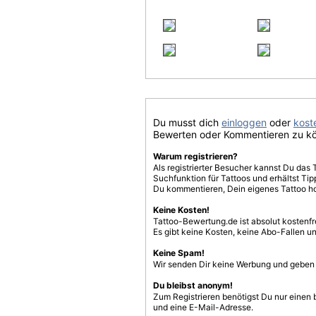
Du musst dich
einloggen
oder
koste
Bewerten oder Kommentieren zu k
Warum registrieren?
Als registrierter Besucher kannst Du das 
Suchfunktion für Tattoos und erhältst T
Du kommentieren, Dein eigenes Tattoo h
Keine Kosten!
Tattoo-Bewertung.de ist absolut kostenf
Es gibt keine Kosten, keine Abo-Fallen u
Keine Spam!
Wir senden Dir keine Werbung und geben D
Du bleibst anonym!
Zum Registrieren benötigst Du nur einen
und eine E-Mail-Adresse.