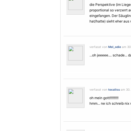
die Perspektive (im Liege
proportional so verzerrt 
eingefangen. Der Säuglin
hat/hatte) sieht eher aus 
verfasst von
Mel_odie
am 30.
...oh jeeeee.... schade... 
verfasst von
tocalisu
am 30. 
oh mein gott!!!!!!!!!!
hmm... ne ich schreib nix