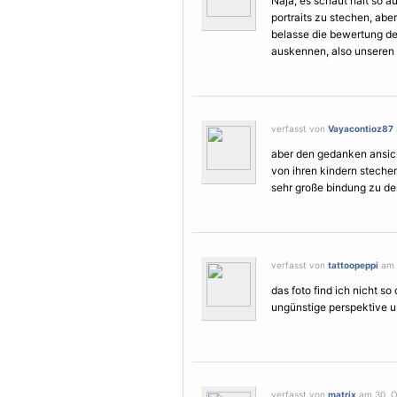
Naja, es schaut halt so au
portraits zu stechen, abe
belasse die bewertung dene
auskennen, also unseren 
verfasst von
Vayacontioz87
aber den gedanken ansich f
von ihren kindern steche
sehr große bindung zu d
verfasst von
tattoopeppi
am 3
das foto find ich nicht so
ungünstige perspektive 
verfasst von
matrix
am 30. O