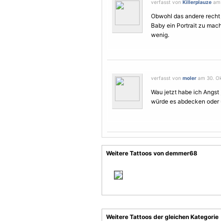
verfasst von
Killerplauze
am 
Obwohl das andere recht 
Baby ein Portrait zu mac
wenig.
verfasst von
moler
am 30. Ok
Wau jetzt habe ich Angst ,
würde es abdecken oder
Weitere Tattoos von demmer68
Weitere Tattoos der gleichen Kategorie