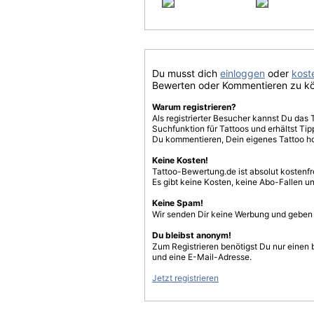
Du musst dich
einloggen
oder
koste
Bewerten oder Kommentieren zu k
Warum registrieren?
Als registrierter Besucher kannst Du das 
Suchfunktion für Tattoos und erhältst T
Du kommentieren, Dein eigenes Tattoo h
Keine Kosten!
Tattoo-Bewertung.de ist absolut kostenf
Es gibt keine Kosten, keine Abo-Fallen u
Keine Spam!
Wir senden Dir keine Werbung und geben D
Du bleibst anonym!
Zum Registrieren benötigst Du nur einen
und eine E-Mail-Adresse.
Jetzt registrieren