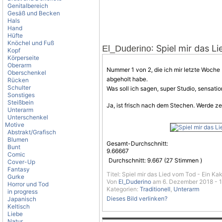
Genitalbereich
Gesäß und Becken
Hals
Hand
Hüfte
Knöchel und Fuß
: Spiel mir das L
El_Duderino
Kopf
Körperseite
Oberarm
Nummer 1 von 2, die ich mir letzte Woche
Oberschenkel
abgeholt habe.
Rücken
Schulter
Was soll ich sagen, super Studio, sensatio
Sonstiges
Steißbein
Ja, ist frisch nach dem Stechen. Werde zei
Unterarm
Unterschenkel
Motive
Abstrakt/Grafisch
Blumen
Gesamt-Durchschnitt:
Bunt
9.66667
Comic
Durchschnitt:
9.667
(
27
Stimmen )
Cover-Up
Fantasy
Titel: Spiel mir das Lied vom Tod - Ein Ka
Gurke
Von
El_Duderino
am 6. Dezember 2018 - 
Horror und Tod
Kategorien:
Traditionell
,
Unterarm
in progress
Dieses Bild verlinken?
Japanisch
Keltisch
Liebe
Natur