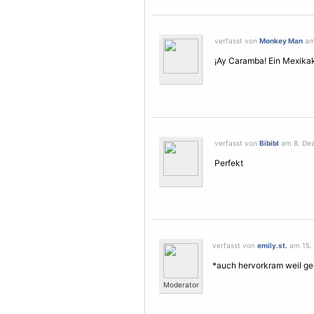
verfasst von
Monkey Man
am 
¡Ay Caramba! Ein Mexikak
verfasst von
Bibibl
am 8. Dez
Perfekt
verfasst von
emily.st.
am 15. 
*auch hervorkram weil gei
Moderator