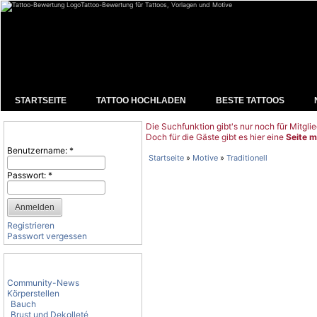
Tattoo-Bewertung für Tattoos, Vorlagen und Motive
STARTSEITE
TATTOO HOCHLADEN
BESTE TATTOOS
Die Suchfunktion gibt's nur noch für Mitglie
Benutzeranmeldung
Doch für die Gäste gibt es hier eine
Seite m
Benutzername:
*
Startseite
»
Motive
»
Traditionell
Passwort:
*
Registrieren
Passwort vergessen
Tattoo-Kategorien
Community-News
Körperstellen
Bauch
Brust und Dekolleté