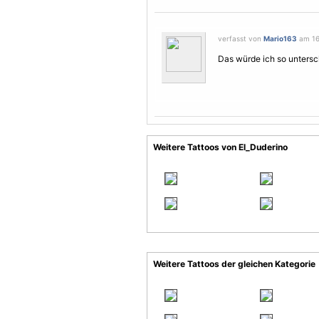
verfasst von
Mario163
am 16.
Das würde ich so unterschr
Weitere Tattoos von El_Duderino
Weitere Tattoos der gleichen Kategorie