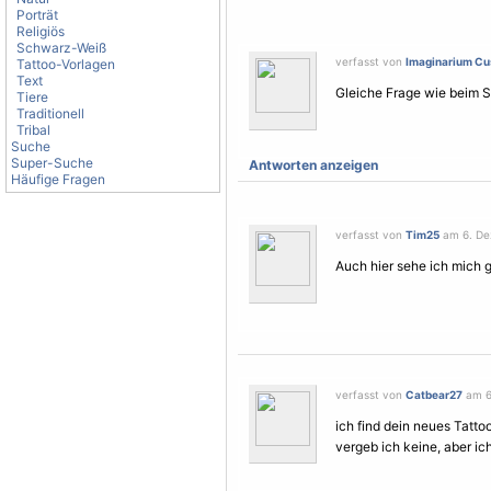
Porträt
Religiös
Schwarz-Weiß
verfasst von
Imaginarium Cus
Tattoo-Vorlagen
Text
Gleiche Frage wie beim S
Tiere
Traditionell
Tribal
Suche
Super-Suche
Antworten anzeigen
Häufige Fragen
verfasst von
Tim25
am 6. De
Auch hier sehe ich mich g
verfasst von
Catbear27
am 6
ich find dein neues Tatto
vergeb ich keine, aber ic