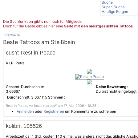
Suche
Super-Suche
Häufige Fragen
Die Suchfunktion gibt's nur noch für Mitglieder.
Doch für die Gäste gibt es hier eine
Seite mit den meistgesuchten Tattoos
.
Startseite
Beste Tattoos am Steißbein
cusY: Rest in Peace
R.I.P. Petra
Gesamt-Durchschnitt:
Deine Bewertung:
3.66667
Du bist nicht eingeloggt.
Durchschnitt:
3.667
(
15
Stimmen )
Rest in Peace, verfasst von
cusY
am 17. Mai 2009 - 18:25.
Anmelden
oder
Registrieren
um Kommentare zu schreiben
kolibri: 105526
Arbeitszeit ca. 4 Std. Kosten 140 €. mal was anders; nicht das übliche Arschg