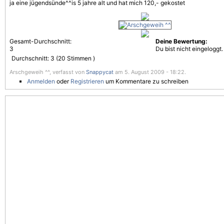
ja eine jügendsünde^^is 5 jahre alt und hat mich 120,- gekostet
Gesamt-Durchschnitt:
Deine Bewertung:
3
Du bist nicht eingeloggt.
Durchschnitt:
3
(
20
Stimmen )
Arschgeweih ^^, verfasst von
Snappycat
am 5. August 2009 - 18:22.
Anmelden
oder
Registrieren
um Kommentare zu schreiben