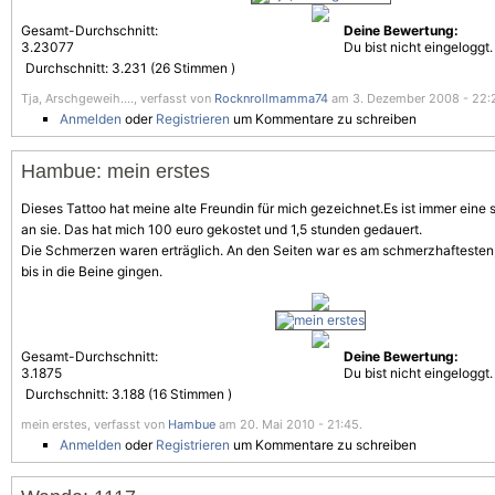
Gesamt-Durchschnitt:
Deine Bewertung:
3.23077
Du bist nicht eingeloggt.
Durchschnitt:
3.231
(
26
Stimmen )
Tja, Arschgeweih...., verfasst von
Rocknrollmamma74
am 3. Dezember 2008 - 22:
Anmelden
oder
Registrieren
um Kommentare zu schreiben
Hambue: mein erstes
Dieses Tattoo hat meine alte Freundin für mich gezeichnet.Es ist immer eine
an sie. Das hat mich 100 euro gekostet und 1,5 stunden gedauert.
Die
Schmerzen
waren erträglich. An den Seiten war es am schmerzhaftesten, 
bis in die Beine gingen.
Gesamt-Durchschnitt:
Deine Bewertung:
3.1875
Du bist nicht eingeloggt.
Durchschnitt:
3.188
(
16
Stimmen )
mein erstes, verfasst von
Hambue
am 20. Mai 2010 - 21:45.
Anmelden
oder
Registrieren
um Kommentare zu schreiben