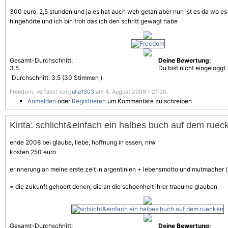
300 euro, 2,5 stunden und ja es hat auch weh getan aber nun ist es da wo e
hingehörte und ich bin froh das ich den schritt gewagt habe
Gesamt-Durchschnitt:
Deine Bewertung:
3.5
Du bist nicht eingeloggt.
Durchschnitt:
3.5
(
30
Stimmen )
Freedom, verfasst von
julia1303
am 4. August 2009 - 21:30.
Anmelden
oder
Registrieren
um Kommentare zu schreiben
Kirita: schlicht&einfach ein halbes buch auf dem ruec
ende 2008 bei glaube, liebe, hoffnung in essen, nrw
kosten 250 euro
erinnerung an meine erste zeit in argentinien + lebensmotto und mutmacher (
= die zukunft gehoert denen, die an die schoenheit ihrer traeume glauben
Gesamt-Durchschnitt:
Deine Bewertung: