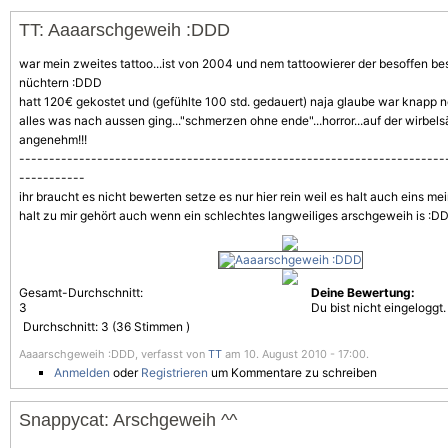
TT: Aaaarschgeweih :DDD
war mein zweites tattoo...ist von 2004 und nem tattoowierer der besoffen bes
nüchtern :DDD
hatt 120€ gekostet und (gefühlte 100 std. gedauert) naja glaube war knapp n
alles was nach aussen ging..."schmerzen ohne ende"...horror...auf der wirbels
angenehm!!!
-----------------------------------------------------------------------
-----------
ihr braucht es nicht bewerten setze es nur hier rein weil es halt auch eins mei
halt zu mir gehört auch wenn ein schlechtes langweiliges arschgeweih is :D
Gesamt-Durchschnitt:
Deine Bewertung:
3
Du bist nicht eingeloggt.
Durchschnitt:
3
(
36
Stimmen )
Aaaarschgeweih :DDD, verfasst von
TT
am 10. August 2010 - 17:00.
Anmelden
oder
Registrieren
um Kommentare zu schreiben
Snappycat: Arschgeweih ^^