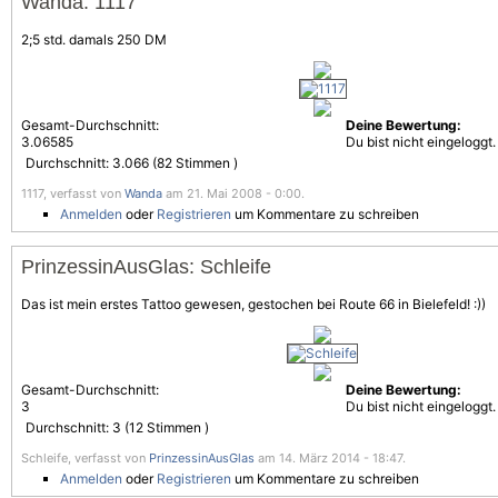
Wanda: 1117
2;5 std. damals 250 DM
Gesamt-Durchschnitt:
Deine Bewertung:
3.06585
Du bist nicht eingeloggt.
Durchschnitt:
3.066
(
82
Stimmen )
1117, verfasst von
Wanda
am 21. Mai 2008 - 0:00.
Anmelden
oder
Registrieren
um Kommentare zu schreiben
PrinzessinAusGlas: Schleife
Das ist mein erstes Tattoo gewesen, gestochen bei Route 66 in Bielefeld! :))
Gesamt-Durchschnitt:
Deine Bewertung:
3
Du bist nicht eingeloggt.
Durchschnitt:
3
(
12
Stimmen )
Schleife, verfasst von
PrinzessinAusGlas
am 14. März 2014 - 18:47.
Anmelden
oder
Registrieren
um Kommentare zu schreiben