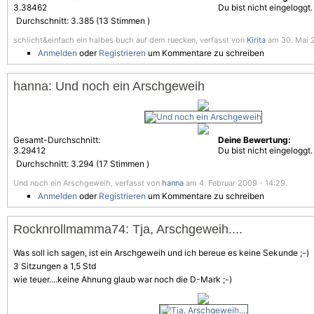
3.38462
Du bist nicht eingeloggt.
Durchschnitt:
3.385
(
13
Stimmen )
schlicht&einfach ein halbes buch auf dem ruecken, verfasst von
Kirita
am 30. Mai 2
Anmelden
oder
Registrieren
um Kommentare zu schreiben
hanna: Und noch ein Arschgeweih
Gesamt-Durchschnitt:
Deine Bewertung:
3.29412
Du bist nicht eingeloggt.
Durchschnitt:
3.294
(
17
Stimmen )
Und noch ein Arschgeweih, verfasst von
hanna
am 4. Februar 2009 - 14:29.
Anmelden
oder
Registrieren
um Kommentare zu schreiben
Rocknrollmamma74: Tja, Arschgeweih....
Was soll ich sagen, ist ein Arschgeweih und ich bereue es keine Sekunde ;-)
3 Sitzungen a 1,5 Std
wie teuer....keine Ahnung glaub war noch die D-Mark ;-)