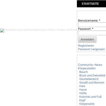
STARTSEITE
KOMMENTARE
Benutzeranmeld
Benutzername:
*
Passwort:
*
Tattoo-Bewertung für Tattoos, Vorlagen und Motive
Registrieren
Passwort vergessen
Tattoo-Kategorie
Community-News
Körperstellen
Bauch
Brust und Dekolleté
Genitalbereich
Gesäß und Becken
Hals
Hand
Hüfte
Knöchel und Fuß
Kopf
Körperseite