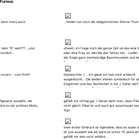
Furious
n kann mans auch
...fehlen nur noch die obligatorischen Sterne *hust
 dem "D" sein??? ...und
ohweh. ich frage mich die ganze Zeit ob das eine
recklich...
oder eine Frau ist, der/die das Tattoo hat... Leider
der Engel ganz merkwürdige Bauchmuskeln und ke
Bauchnabel o_O Leider vermurkst... Kann ein gute
Tätowierer aber sicher gut verbessern.
 covern - vom Profi!
Dankeschön :) ...ich glaub ich hab mich schlecht
ausgedrückt... Die beiden stehen symbolisch für d
Engelchen und das Teufelchen in mir ;) Daher darf
ein lieb guckendes Teufelchen sein :D
fgesetzt aussieht, die
gefällt mir richtig gut :) Daran sieht man, dass Trib
 wäre es ein schönes Motiv.
nicht gleich Tribal ist und auch gut ausschauen ka
Top!
mein erster Eindruck ist irgendwie, dass es super b
ist und aussieht wie als wäre es schon 10 Jahre alt.
gefällt mir also nicht wirklich...