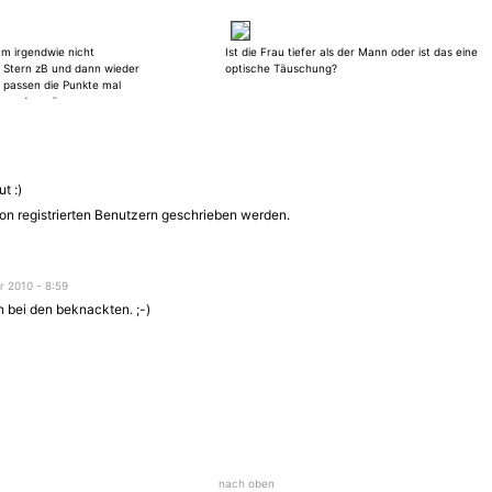
am irgendwie nicht
Ist die Frau tiefer als der Mann oder ist das eine
 Stern zB und dann wieder
optische Täuschung?
 passen die Punkte mal
 ohne das wäre es ganz
t :)
on registrierten Benutzern geschrieben werden.
 2010 - 8:59
 bei den beknackten. ;-)
nach oben