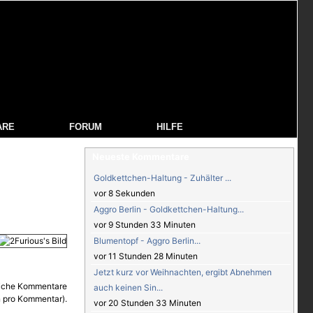
ARE
FORUM
HILFE
Neueste Kommentare
Goldkettchen-Haltung - Zuhälter ...
vor 8 Sekunden
Aggro Berlin - Goldkettchen-Haltung...
vor 9 Stunden 33 Minuten
Blumentopf - Aggro Berlin...
vor 11 Stunden 28 Minuten
Jetzt kurz vor Weihnachten, ergibt Abnehmen
auch keinen Sin...
vor 20 Stunden 33 Minuten