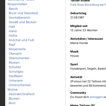
Tattoo-Studio
Körperstellen
Dark Rose Bückeburg bei 
Bauch
Brust und Dekolleté
Geburtstag
Genitalbereich
21.08.1987
Gesäß und Becken
Mitglied seit
Hals
15 Jahre 33 Wochen
Hand
Hüfte
Aktivitäten / Interessen
Knöchel und Fuß
Meine Hunde
Kopf
Körperseite
Musik
Oberarm
House
Oberschenkel
Rücken
Sport
Schulter
Hundesport, Segeln, Badm
Sonstiges
Steißbein
Aktivität
Unterarm
2Furious hat 22 Tattoos mit
Unterschenkel
bewertet und 58 Kommenta
Motive
Community
Abstrakt/Grafisch
Du musst dich
einloggen
o
Blumen
Bunt
Meine Tattoos (6)