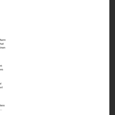
 Mann
 hat
inen
r
as
 es
al
nn!
lass
..