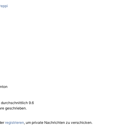
Peppi
inton
 durchschnittlich 9.6
re geschrieben.
der
registrieren
, um private Nachrichten zu verschicken.