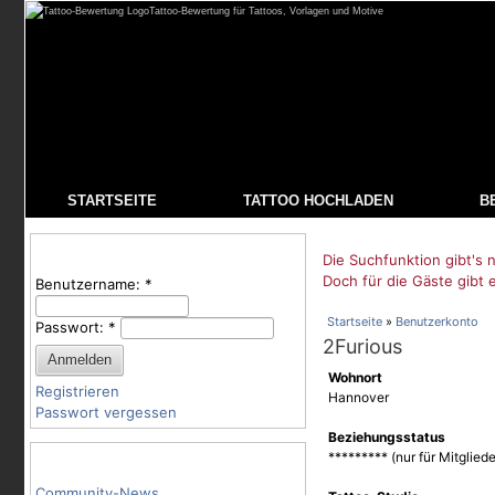
Tattoo-Bewertung für Tattoos, Vorlagen und Motive
STARTSEITE
TATTOO HOCHLADEN
B
Benutzeranmeldung
Die Suchfunktion gibt's n
Doch für die Gäste gibt 
Benutzername:
*
Startseite
»
Benutzerkonto
Passwort:
*
2Furious
Wohnort
Registrieren
Hannover
Passwort vergessen
Beziehungsstatus
Tattoo-Kategorien
********* (nur für Mitgliede
Community-News