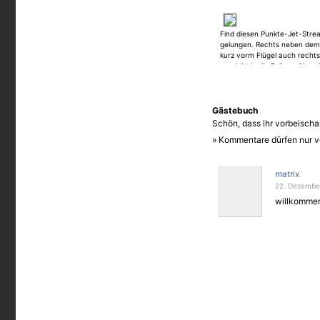
Find diesen Punkte-Jet-Stre
gelungen. Rechts neben dem
kurz vorm Flügel auch rechts
garnicht in die Reihe... Also
hübsch.
Gästebuch
Schön, dass ihr vorbeischau
» Kommentare dürfen nur v
matrix
22. Dezember
willkommen