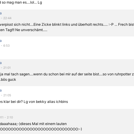
 so mag man es....lol... Lg
a
1 - 22:44
erpisst sich nicht....Eine Zicke blinkt links und überholt rechts..... :-P ... Frech b
en Tag!!! Ne unverschämt.....
a
1 - 6:53
a
 - 21:01
 ja mal tach sagen....wenn du schon bei mir auf der seite bist....so von ruhrpotter 
...bös guck
a
1 - 21:05
les klar bei dir? Lg von bekky alias ichbins
11 - 2:10
 daaahaaa;-)dieses Mal mit einem lauten
OOOOOOOOOOOOOOOOOOOOOOOOOOOOOO:-)