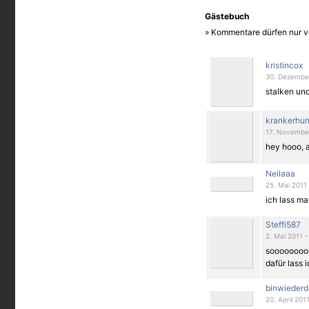
Gästebuch
» Kommentare dürfen nur v
kristincox
30. Dezember
stalken und
krankerhu
17. November
hey hooo, a
Neilaaa
25. Mai 2011 
ich lass mal
Steffi587
2. Mai 2011 -
soooooooor
dafür lass i
binwiederd
20. April 201