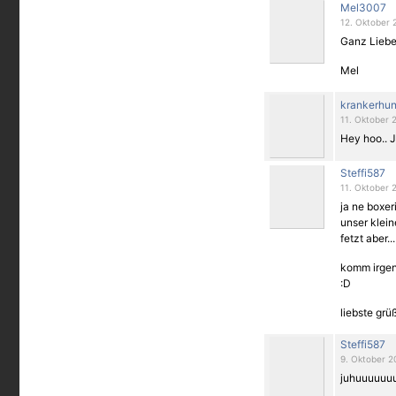
Mel3007
12. Oktober 
Ganz Liebe
Mel
krankerhu
11. Oktober 
Hey hoo.. J
Steffi587
11. Oktober 
ja ne boxeri
unser klein
fetzt aber...
komm irgend
:D
liebste grü
Steffi587
9. Oktober 2
juhuuuuuuu