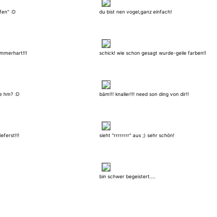
fen" :D
du bist nen vogel,ganz einfach!
ammerhart!!!
schick! wie schon gesagt wurde-geile farben!!
e hm? :D
bäm!!! knaller!!! need son ding von dir!!
eferst!!!
sieht "rrrrrrrr" aus ;) sehr schön!
bin schwer begeistert....