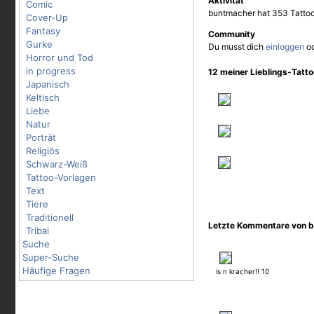
Aktivität
Comic
buntmacher hat 353 Tattoo
Cover-Up
Fantasy
Community
Gurke
Du musst dich
einloggen
o
Horror und Tod
in progress
12 meiner Lieblings-Tatt
Japanisch
Keltisch
Liebe
Natur
Porträt
Religiös
Schwarz-Weiß
Tattoo-Vorlagen
Text
Tiere
Traditionell
Letzte Kommentare von 
Tribal
Suche
Super-Suche
Häufige Fragen
is n kracher!! 10