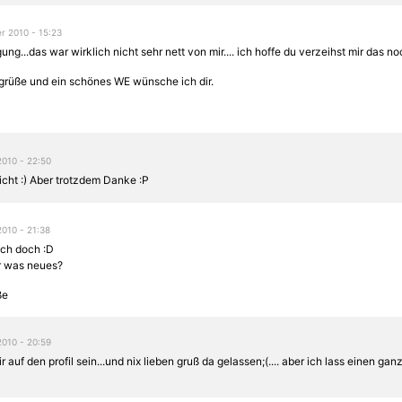
r 2010 - 15:23
ung...das war wirklich nicht sehr nett von mir.... ich hoffe du verzeihst mir das no
 grüße und ein schönes WE wünsche ich dir.
2010 - 22:50
cht :) Aber trotzdem Danke :P
2010 - 21:38
ich doch :D
ir was neues?
ße
2010 - 20:59
r auf den profil sein...und nix lieben gruß da gelassen;(.... aber ich lass einen gan