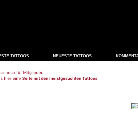
ESTE TATTOOS
NEUESTE TATTOOS
KOMMENT
ur noch für Mitglieder.
es hier eine
Seite mit den meistgesuchten Tattoos
.