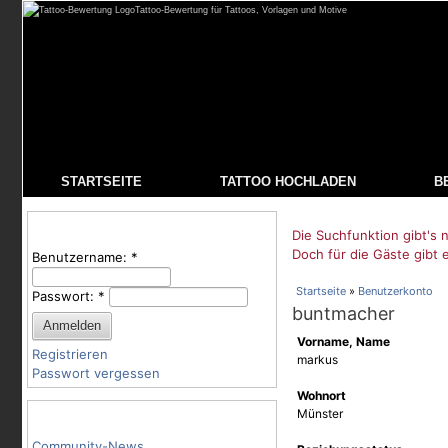
Tattoo-Bewertung für Tattoos, Vorlagen und Motive
STARTSEITE
TATTOO HOCHLADEN
B
Benutzeranmeldung
Die Suchfunktion gibt's n
Doch für die Gäste gibt 
Benutzername:
*
Startseite
»
Benutzerkonto
Passwort:
*
buntmacher
Vorname, Name
Registrieren
markus
Passwort vergessen
Wohnort
Tattoo-Kategorien
Münster
Community-News