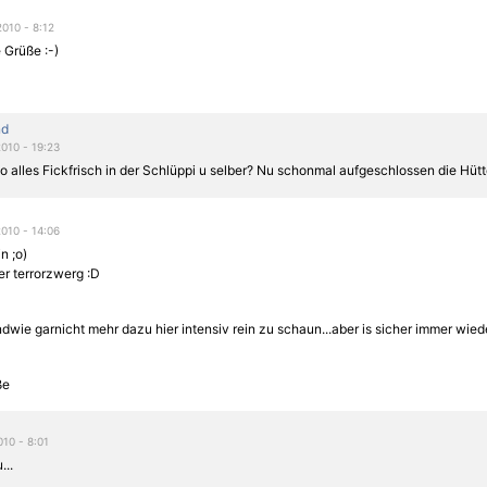
2010 - 8:12
 Grüße :-)
nd
2010 - 19:23
o alles Fickfrisch in der Schlüppi u selber? Nu schonmal aufgeschlossen die Hütt
2010 - 14:06
n ;o)
er terrorzwerg :D
wie garnicht mehr dazu hier intensiv rein zu schaun...aber is sicher immer wied
ße
010 - 8:01
...