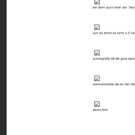
bin dann auch einer der "doo
ach du ahnst es nicht o.O h
schuhgröße 58 die gute dam
wahnsinnsteile die du hier abli
damn,fett!