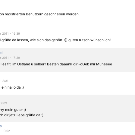
on registrierten Benutzern geschrieben werden.
 2011 - 16:39
 grüße da lassen, wie sich das gehört! :)) guten rutsch wünsch ich!
nd
 2011 - 17:29
lles fiti im Ostland u selber? Besten daaank dir;-oGeb mir Müheeee
- 8:31
 ein hallo da :)
 9:09
ry mein guter ;)
ch dir jetz liebe grüße da :)
a
1 - 0:02