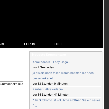
ARE
FORUM
HILFE
Neueste Kommentare
Abrakadabra - Lady Gaga...
vor 2 Sekunden
ja als die noch frisch waren hat man die noch
besser erkannt...
vor 13 Stunden 9 Minuten
Zauber - Abrakadabra...
vor 14 Stunden 41 Minuten
" Ihr Girokonto ist voll, bitte eröffnen Sie ein neues.
" ...