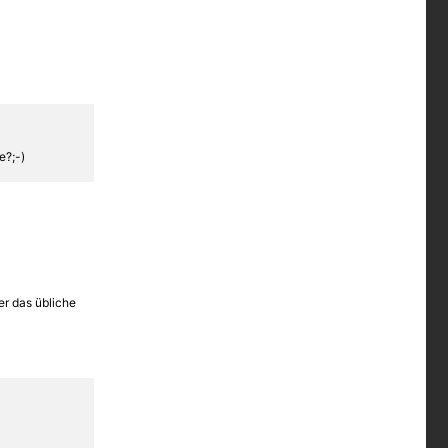
e?;-)
er das übliche