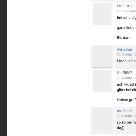
Mel3007
26. Novembe
Entschuldig
ganz liebe
Bis dann
AlinaSon
27. Oktober 
Mach ich ni
Steffi587
12. Oktober 
ach wusst 
gibts bei d
liebste grü
red flame
12. Oktober 
so so bei mi
da;))