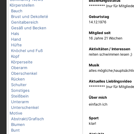
Beziehungsstatus
Körperstellen
********* (nur für Mitgliede
Bauch
Brust und Dekolleté
Geburtstag
Genitalbereich
14.12.1976
Gesäß und Becken
Mitglied seit
Hals
16 Jahre 21 Wochen
Hand
Hüfte
Aktivitäten / Interessen
Knöchel und Fuß
reiten schwimmen lesen ;)
Kopf
Körperseite
Musik
Oberarm
alles mögliche,hauptsächli
Oberschenkel
Rücken
Aktuelles Lieblingsvideo
Schulter
********* (nur für Mitgliede
Sonstiges
Steißbein
Über mich
Unterarm
einfach ich
Unterschenkel
Motive
Sport
Abstrakt/Grafisch
klar!
Blumen
Bunt