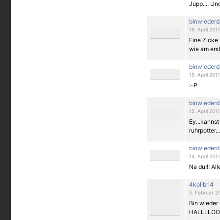
Jupp.... Und
binwiederd
19. April 201
Eine Zicke v
wie am erst
binwiederd
19. April 201
:-P
binwiederd
15. April 2011
Ey...kannst
ruhrpotter.
binwiederd
14. April 201
Na du!!! Al
4kolibri4
5. Februar 20
Bin wieder
HALLLLO