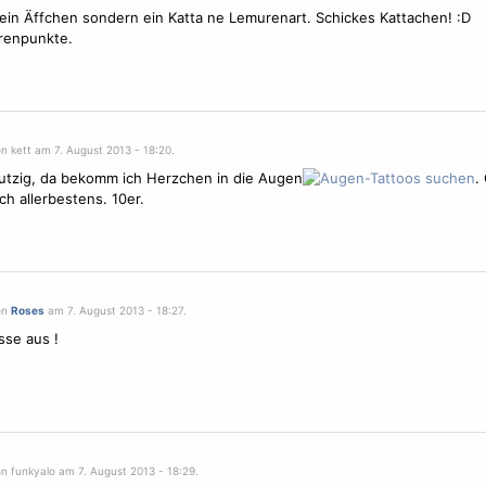
kein Äffchen sondern ein Katta ne Lemurenart. Schickes Kattachen! :D
renpunkte.
n kett am 7. August 2013 - 18:20.
putzig, da bekomm ich Herzchen in die Augen
.
ch allerbestens. 10er.
on
Roses
am 7. August 2013 - 18:27.
sse aus !
n funkyalo am 7. August 2013 - 18:29.