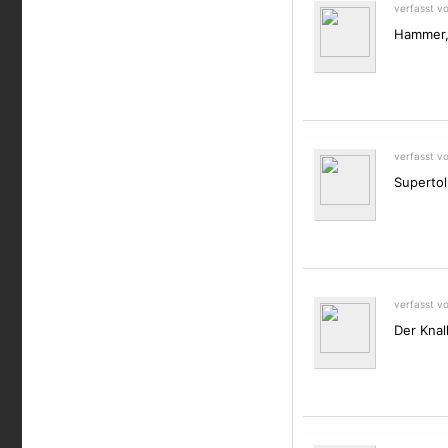
verfasst v
Hammer,
verfasst v
Supertol
verfasst vo
Der Knall