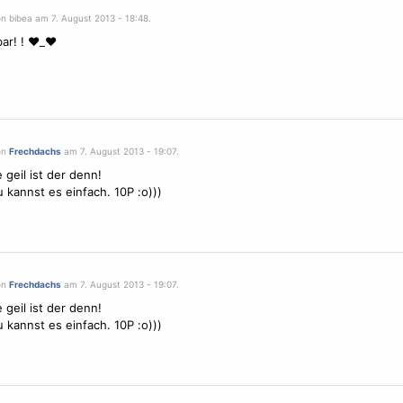
n bibea am 7. August 2013 - 18:48.
ar! ! ♥_♥
on
Frechdachs
am 7. August 2013 - 19:07.
 geil ist der denn!
 kannst es einfach. 10P :o)))
on
Frechdachs
am 7. August 2013 - 19:07.
 geil ist der denn!
 kannst es einfach. 10P :o)))