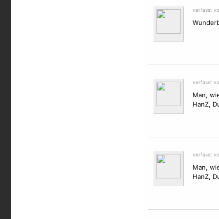
verfasst vo
Wunderb
verfasst v
Man, wie
HanZ, Du
verfasst v
Man, wie
HanZ, Du