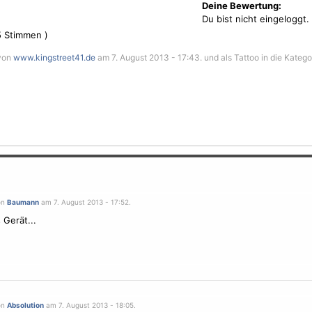
Deine Bewertung:
Du bist nicht eingeloggt.
5
Stimmen )
 von
www.kingstreet41.de
am 7. August 2013 - 17:43. und als Tattoo in die Katego
on
Baumann
am 7. August 2013 - 17:52.
 Gerät...
on
Absolution
am 7. August 2013 - 18:05.