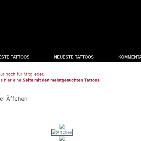
ESTE TATTOOS
NEUESTE TATTOOS
KOMMENT
ur noch für Mitglieder.
es hier eine
Seite mit den meistgesuchten Tattoos
.
: Äffchen
de