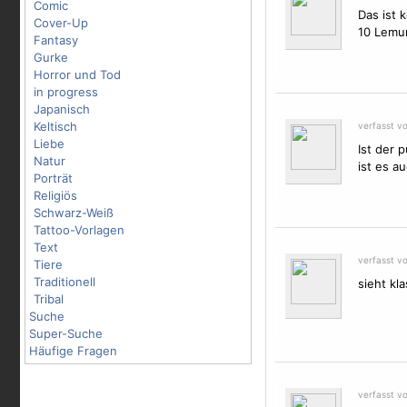
Comic
Das ist 
Cover-Up
10 Lemu
Fantasy
Gurke
Horror und Tod
in progress
Japanisch
Keltisch
verfasst vo
Liebe
Ist der 
Natur
ist es au
Porträt
Religiös
Schwarz-Weiß
Tattoo-Vorlagen
Text
verfasst v
Tiere
Traditionell
sieht kla
Tribal
Suche
Super-Suche
Häufige Fragen
verfasst vo