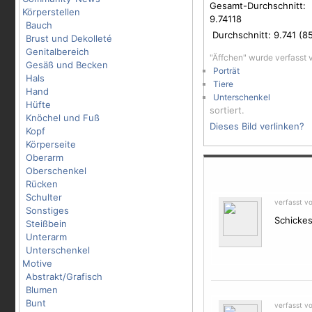
Gesamt-Durchschnitt:
Körperstellen
9.74118
Bauch
Durchschnitt:
9.741
(
8
Brust und Dekolleté
Genitalbereich
"Äffchen" wurde verfasst
Gesäß und Becken
Porträt
Hals
Tiere
Hand
Unterschenkel
Hüfte
sortiert.
Knöchel und Fuß
Dieses Bild verlinken?
Kopf
Körperseite
Oberarm
Oberschenkel
Rücken
Schulter
verfasst v
Sonstiges
Schickes
Steißbein
Unterarm
Unterschenkel
Motive
Abstrakt/Grafisch
Blumen
Bunt
verfasst v