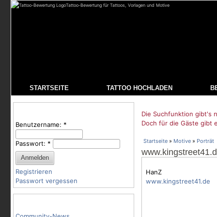
Tattoo-Bewertung für Tattoos, Vorlagen und Motive
STARTSEITE
TATTOO HOCHLADEN
B
Benutzeranmeldung
Die Suchfunktion gibt's n
Doch für die Gäste gibt 
Benutzername:
*
Startseite
»
Motive
»
Porträt
Passwort:
*
www.kingstreet41.
Registrieren
HanZ
Passwort vergessen
www.kingstreet41.de
Tattoo-Kategorien
Community-News