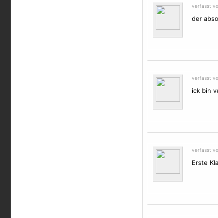
verfasst v
der abs
verfasst v
ick bin v
verfasst v
Erste Kl