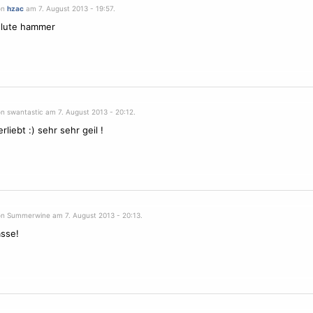
on
hzac
am 7. August 2013 - 19:57.
olute hammer
on swantastic am 7. August 2013 - 20:12.
erliebt :) sehr sehr geil !
on Summerwine am 7. August 2013 - 20:13.
asse!