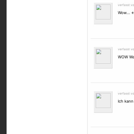
verfasst v
Wow... <
verfasst v
WOW Was
verfasst v
Ich kann