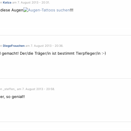
on
Katza
am 7. August 2013 - 20:31.
diese Augen
!!!
on
DiegoFrauchen
am 7. August 2013 - 20:36.
l gemacht! Der/die Träger/in ist bestimmt Tierpfleger/in :-)
n _steffen_ am 7. August 2013 - 20:58.
er, so genial!!