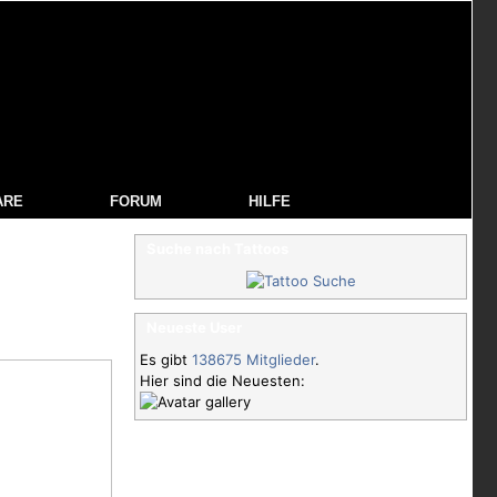
ARE
FORUM
HILFE
Suche nach Tattoos
Neueste User
Es gibt
138675 Mitglieder
.
Hier sind die Neuesten: