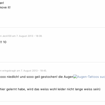
an!
 move it!
on Jeck100 am 7. August 2013 - 18:39.
!! 10
on eringobragh am 7. August 2013 - 18:45.
 sooo niedlich! und sooo geil gestochen! die Augen
 hier gelernt habe, wird das weiss wohl leider nicht lange weiss sein)