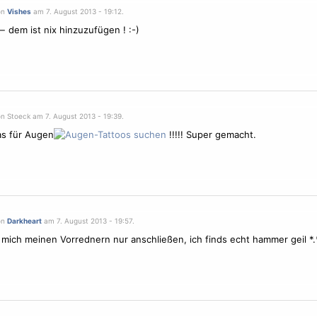
on
Vishes
am 7. August 2013 - 19:12.
-- dem ist nix hinzuzufügen ! :-)
on Stoeck am 7. August 2013 - 19:39.
 für Augen
!!!!! Super gemacht.
on
Darkheart
am 7. August 2013 - 19:57.
 mich meinen Vorrednern nur anschließen, ich finds echt hammer geil *.