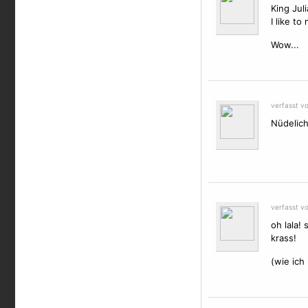
King Juli
I like to
Wow...
verfasst v
Nüdelich
verfasst v
oh lala!
krass!
(wie ich