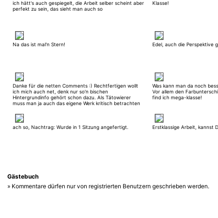
ich hätt's auch gespiegelt, die Arbeit selber scheint aber
Klasse!
perfekt zu sein, das sieht man auch so
Na das ist mal'n Stern!
Edel, auch die Perspektive g
Danke für die netten Comments :) Rechtfertigen wollt
Was kann man da noch bess
ich mich auch net, denk nur so'n bischen
Vor allem den Farbunterschi
Hintergrundinfo gehört schon dazu. Als Tätowierer
find ich mega-klasse!
muss man ja auch das eigene Werk kritisch betrachten
können ;)
ach so, Nachtrag: Wurde in 1 Sitzung angefertigt.
Erstklassige Arbeit, kannst D
Gästebuch
» Kommentare dürfen nur von registrierten Benutzern geschrieben werden.