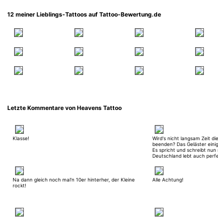
12 meiner Lieblings-Tattoos auf Tattoo-Bewertung.de
Letzte Kommentare von Heavens Tattoo
Klasse!
Wird's nicht langsam Zeit d
beenden? Das Geläster einige
Es spricht und schreibt nun 
Deutschland lebt auch perfek
sein Tattoo, kaum einem gefä
doch alles gesagt! Oder?
Na dann gleich noch mal'n 10er hinterher, der Kleine
Alle Achtung!
rockt!