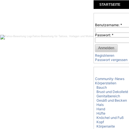
STARTSEITE
KOMMENTARE
Benutzeranmeld
Benutzername:
*
Passwort:
*
Tattoo-Bewertung für Tattoos, Vorlagen und Motive
Registrieren
Passwort vergessen
Tattoo-Kategorie
Community-News
Körperstellen
Bauch
Brust und Dekolleté
Genitalbereich
Gesäß und Becken
Hals
Hand
Hüfte
Knöchel und Fuß
Kopf
Körperseite