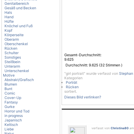
Genitalbereich
Gesäß und Becken
Hals
Hand
Hüfte
Knöchel und Fuß
Kopf
Körperseite
Oberarm
Oberschenkel
Rücken
Schulter
Gesamt-Durchschnitt:
Sonstiges
9.625
Steißbein
Durchschnitt:
9.625
(
32
Stimmen )
Unterarm
Unterschenkel
"girl portrait" wurde verfasst von
Stephan
Motive
Kategorien
Abstrakt/Grafisch
Porträt
Blumen
Rücken
Bunt
sortiert.
Comic
Dieses Bild verlinken?
Cover-Up
Fantasy
Gurke
Horror und Tod
in progress
Japanisch
Keltisch
verfasst von
Christina80
am 
Liebe
Natur