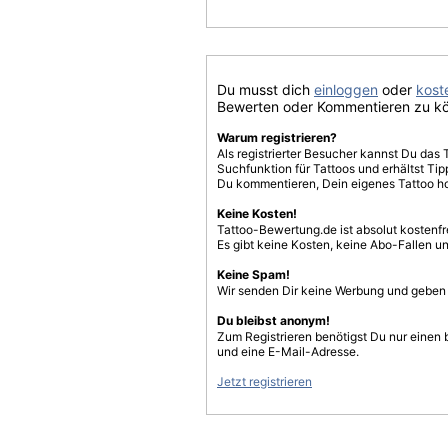
Du musst dich
einloggen
oder
koste
Bewerten oder Kommentieren zu k
Warum registrieren?
Als registrierter Besucher kannst Du das 
Suchfunktion für Tattoos und erhältst T
Du kommentieren, Dein eigenes Tattoo h
Keine Kosten!
Tattoo-Bewertung.de ist absolut kostenf
Es gibt keine Kosten, keine Abo-Fallen u
Keine Spam!
Wir senden Dir keine Werbung und geben D
Du bleibst anonym!
Zum Registrieren benötigst Du nur einen
und eine E-Mail-Adresse.
Jetzt registrieren