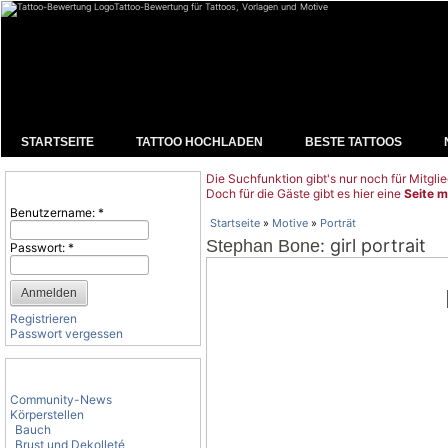
Tattoo-Bewertung für Tattoos, Vorlagen und Motive
STARTSEITE
TATTOO HOCHLADEN
BESTE TATTOOS
Die Suchfunktion gibt's nur noch für Mitglie
Benutzeranmeldung
Doch für die Gäste gibt es hier eine
Seite m
Benutzername:
*
Startseite
»
Motive
»
Porträt
: girl portrait
Stephan Bone
Passwort:
*
Registrieren
Passwort vergessen
Tattoo-Kategorien
Community-News
Körperstellen
Bauch
Brust und Dekolleté