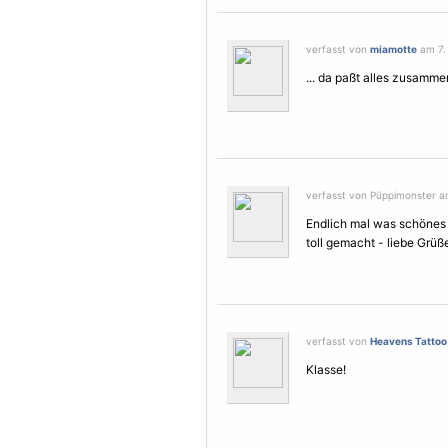
verfasst von
miamotte
am 7. 
... da paßt alles zusammen
verfasst von Püppimonster am
Endlich mal was schönes
toll gemacht - liebe Grüß
verfasst von
Heavens Tattoo
Klasse!