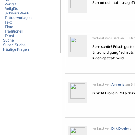
Schaut echt toll aus, gefä
Porträt
Religiös
Schwarz-Weiß
Tattoo-Vorlagen
Text
Tiere
Traditionell
Tribal
verfasst von user1 am 6. Mär
Suche
Super-Suche
Sehr schön! Frisch gesto
Häufige Fragen
Entschuldigung "schauts k
lügen gestraft wird.
verfasst von
Amnesie
am 6. 
is nicht Frollein Rella d
verfasst von
Dirk.Diggler
am 