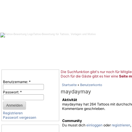
Tattoo-Bewertung für Tattoos, Vorlagen und Motive
Die Suchfunktion gibt's nur noch für Mitglie
Benutzeranmeldung
Doch für die Gäste gibt es hier eine
Seite m
Benutzername:
*
Startseite
»
Benutzerkonto
maydaymay
Passwort:
*
Aktivität
maydaymay hat 264 Tattoos mit durchschni
Kommentare geschrieben.
Registrieren
Passwort vergessen
Community
Du musst dich
einloggen
oder
registrieren
,
Tattoo-Kategorien