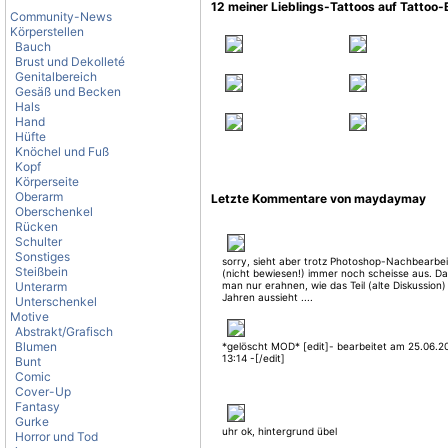
12 meiner Lieblings-Tattoos auf Tattoo
Community-News
Körperstellen
Bauch
Brust und Dekolleté
Genitalbereich
Gesäß und Becken
Hals
Hand
Hüfte
Knöchel und Fuß
Kopf
Körperseite
Oberarm
Letzte Kommentare von maydaymay
Oberschenkel
Rücken
Schulter
Sonstiges
sorry, sieht aber trotz Photoshop-Nachbearbe
Steißbein
(nicht bewiesen!) immer noch scheisse aus. D
Unterarm
man nur erahnen, wie das Teil (alte Diskussion) 
Jahren aussieht ....
Unterschenkel
Motive
Abstrakt/Grafisch
Blumen
*gelöscht MOD* [edit]- bearbeitet am 25.06.
13:14 -[/edit]
Bunt
Comic
Cover-Up
Fantasy
Gurke
uhr ok, hintergrund übel
Horror und Tod