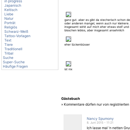
in progress
Japanisch
Keltisch
Liebe
Natur
ganz gut. aber es gibt da stecherisch schon d
Porträt
oder anderen mangel, wenn auch nur kleinere. 
Religiös
insgesamt wirkt auf mich eher etwas steif und 
bisschen leblos, aber insgesamt ansehnlich
Schwarz-Weiß
Tattoo-Vorlagen
Text
Tiere
eher lückenbüsser
Traditionell
Tribal
Suche
Super-Suche
Häufige Fragen
ist nix
Gästebuch
» Kommentare dürfen nur von registrierte
Nancy Spumony
8. Juni 2015 - 11:21
Ich lasse mal 'n netten Gru