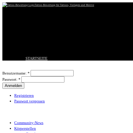
Tattoo-Bewertung für Tattoos, Vorlagen und Motive
STARTSEITE
TATTOO HOCHLADEN
Benutzeranmeldung
BESTE TATTOOS
Benutzername:
*
NEUESTE TATTOOS
Passwort:
*
KOMMENTARE
FORUM
HILFE
Registrieren
Passwort vergessen
Tattoo-Kategorien
Community-News
Körperstellen