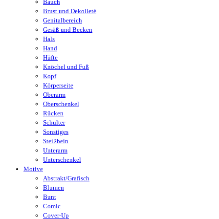
Bauch
Brust und Dekolleté
Genitalbereich
Gesäß und Becken
Hals
Hand
Hüfte
Knöchel und Fuß
Kopf
Körperseite
Oberarm
Oberschenkel
Rücken
Schulter
Sonstiges
Steißbein
Unterarm
Unterschenkel
Motive
Abstrakt/Grafisch
Blumen
Bunt
Comic
Cover-Up