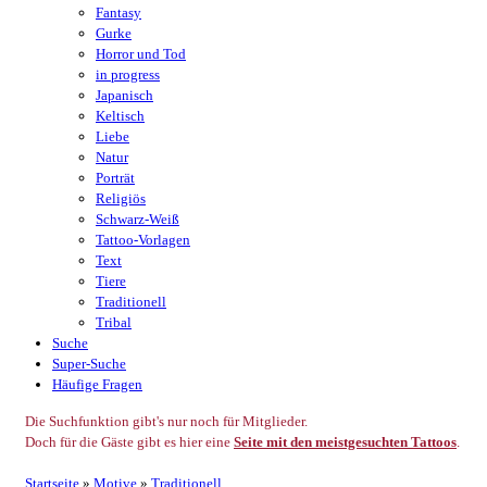
Fantasy
Gurke
Horror und Tod
in progress
Japanisch
Keltisch
Liebe
Natur
Porträt
Religiös
Schwarz-Weiß
Tattoo-Vorlagen
Text
Tiere
Traditionell
Tribal
Suche
Super-Suche
Häufige Fragen
Die Suchfunktion gibt's nur noch für Mitglieder.
Doch für die Gäste gibt es hier eine
Seite mit den meistgesuchten Tattoos
.
Startseite
»
Motive
»
Traditionell