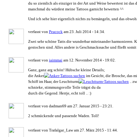
du so ziemlich als einziger in der Art und Weise bewertest ist da
manchmal du würdest meine Tattoos garnicht bewerten ^^
Und ich sehe hier eigentlich nichts zu bemängeln, und das obwohl m
verfasst von
Peacock
am 23. Juli 2014 - 14:34.
Zwei sehr schöne Tatts die wunderbar miteinander harmonieren. K
gestochen sind. Alles andere is Geschmackssache und fließt somit 
verfasst von
iaimmai
am 12. November 2014 - 19:02.
Ganz, ganz arg schön! Hübsche kleine Details;
die Anker
im Gesicht, die Brosche, das m
Schiff im Haar, der Leuchtturm
.. zw
schnieke, stimmungsvolle Teile trägst du da
durch die Gegend. Herrje, echt toll .. :)
verfasst von dadman69 am 27. Januar 2015 - 23:21.
2 schmückende und passende Waden. Toll!
verfasst von Trafalgar_Law am 27. März 2015 - 11:44.