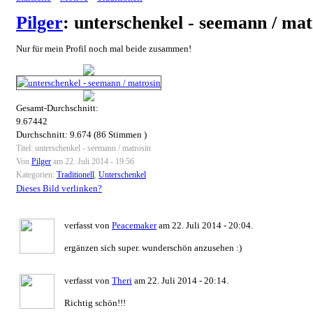
Pilger
: unterschenkel - seemann / mat
Nur für mein Profil noch mal beide zusammen!
Gesamt-Durchschnitt:
9.67442
Durchschnitt:
9.674
(
86
Stimmen )
Titel: unterschenkel - seemann / matrosin
Von
Pilger
am 22. Juli 2014 - 19:56
Kategorien:
Traditionell
,
Unterschenkel
Dieses Bild verlinken?
verfasst von
Peacemaker
am 22. Juli 2014 - 20:04.
ergänzen sich super. wunderschön anzusehen :)
verfasst von
Theri
am 22. Juli 2014 - 20:14.
Richtig schön!!!