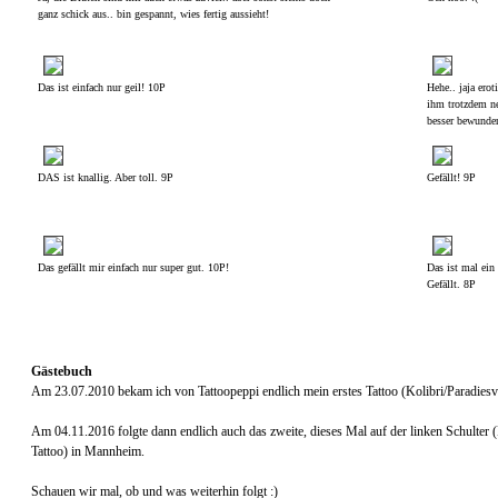
ganz schick aus.. bin gespannt, wies fertig aussieht!
Das ist einfach nur geil! 10P
Hehe.. jaja ero
ihm trotzdem ne
besser bewunde
DAS ist knallig. Aber toll. 9P
Gefällt! 9P
Das gefällt mir einfach nur super gut. 10P!
Das ist mal ein 
Gefällt. 8P
Gästebuch
Am 23.07.2010 bekam ich von Tattoopeppi endlich mein erstes Tattoo (Kolibri/Paradiesvo
Am 04.11.2016 folgte dann endlich auch das zweite, dieses Mal auf der linken Schulter 
Tattoo) in Mannheim.
Schauen wir mal, ob und was weiterhin folgt :)