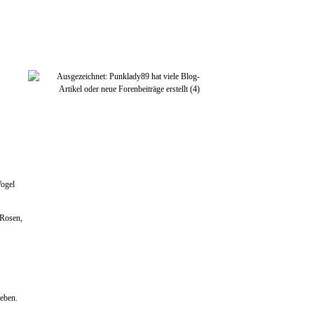
Vogel
(Rosen,
ieben.