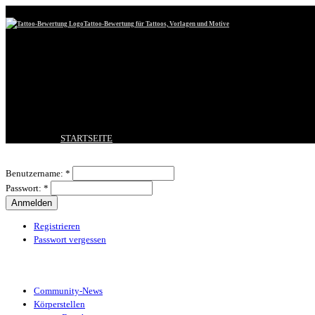
Tattoo-Bewertung für Tattoos, Vorlagen und Motive
STARTSEITE
TATTOO HOCHLADEN
Benutzeranmeldung
BESTE TATTOOS
Benutzername:
*
NEUESTE TATTOOS
Passwort:
*
KOMMENTARE
FORUM
HILFE
Registrieren
Passwort vergessen
Tattoo-Kategorien
Community-News
Körperstellen