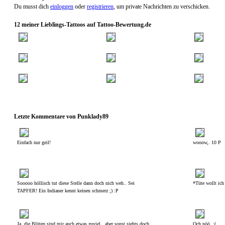
Du musst dich
einloggen
oder
registrieren
, um private Nachrichten zu verschicken.
12 meiner Lieblings-Tattoos auf Tattoo-Bewertung.de
Letzte Kommentare von Punklady89
Einfach nur geil!
wooow,. 10 P
Sooooo höllisch tut diese Stelle dann doch nich weh.. Sei
*Tüte wollt ich 
TAPFER! Ein Indianer kennt keinen schmerz ;) :P
Ja, die Blüten sind mir auch etwas zuviel.. aber sonst siehts doch
Och nöö. :(