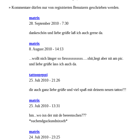
» Kommentare dürfen nur von registrierten Benutzern geschrieben werden.
matrix
28. September 2010 - 7:30
dankeschön und liebe grüße laß ich auch gerne da.
matrix
8. August 2010 - 14:13
...wollt nich länger so fiesssssssssss.....shit,liegt aber nit am pic.
und liebe grüße lass ich auch da.
tattoopeppi
25. Juli 2010 - 21:26
dir auch ganz liebe grüße und viel spaß mit deinem neuen tattoo!!!
matrix
25. Juli 2010 - 13:31
hm...wo isn der mit de beeeenschen???
*suchendguckundnixseh*
matrix
24. Juli 2010 - 23:25