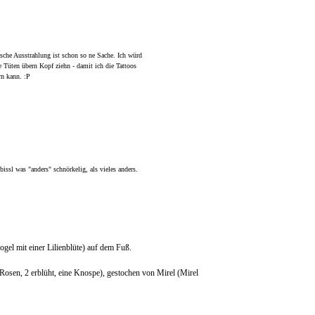
tische Ausstrahlung ist schon so ne Sache. Ich würd
 Tüten übern Kopf ziehn - damit ich die Tattoos
rn kann. :P
bissl was "anders" schnörkelig, als vieles anders.
gel mit einer Lilienblüte) auf dem Fuß.
(Rosen, 2 erblüht, eine Knospe), gestochen von Mirel (Mirel