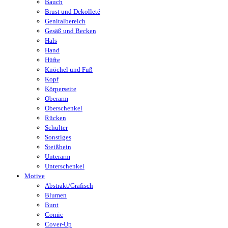
Bauch
Brust und Dekolleté
Genitalbereich
Gesäß und Becken
Hals
Hand
Hüfte
Knöchel und Fuß
Kopf
Körperseite
Oberarm
Oberschenkel
Rücken
Schulter
Sonstiges
Steißbein
Unterarm
Unterschenkel
Motive
Abstrakt/Grafisch
Blumen
Bunt
Comic
Cover-Up