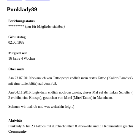
Punklady89
Beziehungsstatus
********* (nur für Mitglieder sichtbar)
Geburtstag
02.06.1989
Mitglied seit
16 Jahre 4 Wochen
Über mich
Am 23.07.2010 bekam ich von Tattoopeppi endlich mein erstes Tattoo (Kolibri/Paradies
mit einer Lilienblüte) auf dem Fuß.
Am 04.11.2016 folgte dann endlich auch das zweite, dieses Mal auf der linken Schulter 
2 erblüht, eine Knospe), gestochen von Mirel (Mirel Tattoo) in Mannheim.
Schauen wir mal, ob und was weiterhin folgt :)
Aktivität
Punklady89 hat 23 Tattoos mit durchschnittlich 8.9 bewertet und 31 Kommentare geschr
Community