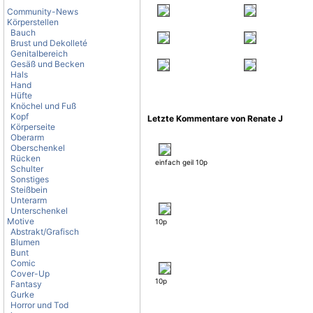
Community-News
Körperstellen
Bauch
Brust und Dekolleté
Genitalbereich
Gesäß und Becken
Hals
Hand
Hüfte
Knöchel und Fuß
Kopf
Letzte Kommentare von Renate J
Körperseite
Oberarm
Oberschenkel
Rücken
einfach geil 10p
Schulter
Sonstiges
Steißbein
Unterarm
Unterschenkel
Motive
10p
Abstrakt/Grafisch
Blumen
Bunt
Comic
Cover-Up
10p
Fantasy
Gurke
Horror und Tod