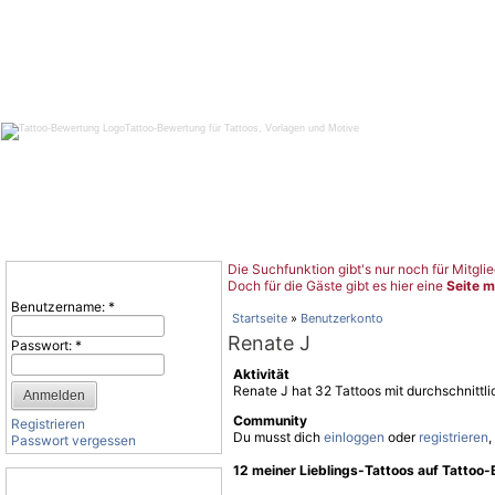
Tattoo-Bewertung für Tattoos, Vorlagen und Motive
Die Suchfunktion gibt's nur noch für Mitglie
Benutzeranmeldung
Doch für die Gäste gibt es hier eine
Seite m
Benutzername:
*
Startseite
»
Benutzerkonto
Renate J
Passwort:
*
Aktivität
Renate J hat 32 Tattoos mit durchschnitt
Community
Registrieren
Du musst dich
einloggen
oder
registrieren
,
Passwort vergessen
12 meiner Lieblings-Tattoos auf Tattoo
Tattoo-Kategorien