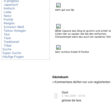
in progress
Japanisch
Keltisch
sieht gut aus 9p
Liebe
Natur
Porträt
Religiös
Schwarz-Weiß
Tattoo-Vorlagen
@Elle Capone das Ding ist grumm und schief w
Linien hier so sauber wie bei den einfachen
Text
Chinastempel wäre das auch ein sauberes Tat
Tiere
Traditionell
Tribal
Suche
Sehr schöne Arbeit 9 Punkte
Super-Suche
Häufige Fragen
Gästebuch
» Kommentare dürfen nur von registrierte
Gast
5. Mai 2009 - 20:43
grüsse da lass