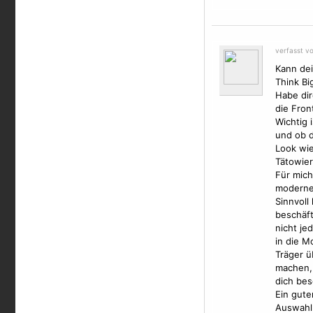
verfasst v
Kann dei
Think Bi
Habe di
die Fron
Wichtig 
und ob d
Look wie
Tätowier
Für mich
moderne 
Sinnvoll
beschäft
nicht je
in die
Mo
Träger ü
machen,
dich bes
Ein gute
Auswahl 