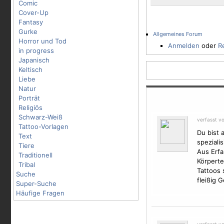
Comic
Cover-Up
Fantasy
Gurke
Allgemeines Forum
Horror und Tod
Anmelden
oder
R
in progress
Japanisch
Keltisch
Liebe
Natur
Porträt
Religiös
Schwarz-Weiß
verfasst v
Tattoo-Vorlagen
Du bist 
Text
speziali
Tiere
Aus Erfa
Traditionell
Körperte
Tribal
Tattoos 
Suche
fleißig 
Super-Suche
Häufige Fragen