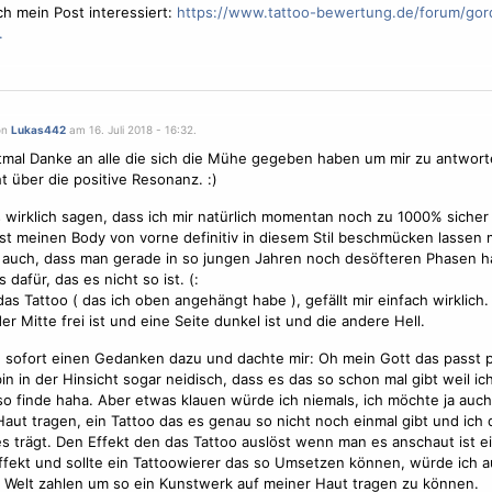
h mein Post interessiert:
https://www.tattoo-bewertung.de/forum/gor
.
on
Lukas442
am 16. Juli 2018 - 16:32.
tmal Danke an alle die sich die Mühe gegeben haben um mir zu antwort
t über die positive Resonanz. :)
 wirklich sagen, dass ich mir natürlich momentan noch zu 1000% sicher 
t meinen Body von vorne definitiv in diesem Stil beschmücken lassen 
 auch, dass man gerade in so jungen Jahren noch desöfteren Phasen ha
s dafür, das es nicht so ist. (:
as Tattoo ( das ich oben angehängt habe ), gefällt mir einfach wirklich
er Mitte frei ist und eine Seite dunkel ist und die andere Hell.
e sofort einen Gedanken dazu und dachte mir: Oh mein Gott das passt p
bin in der Hinsicht sogar neidisch, dass es das so schon mal gibt weil ich
so finde haha. Aber etwas klauen würde ich niemals, ich möchte ja auch
Haut tragen, ein Tattoo das es genau so nicht noch einmal gibt und ich 
es trägt. Den Effekt den das Tattoo auslöst wenn man es anschaut ist e
fekt und sollte ein Tattoowierer das so Umsetzen können, würde ich a
 Welt zahlen um so ein Kunstwerk auf meiner Haut tragen zu können.