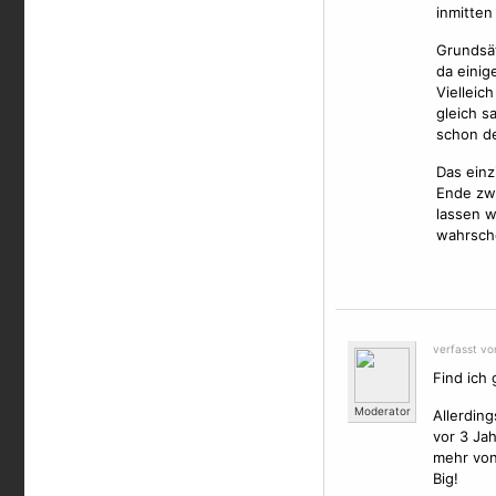
inmitten
Grundsät
da einig
Vielleic
gleich s
schon de
Das einz
Ende zwa
lassen w
wahrsche
verfasst v
Find ich 
Moderator
Allerding
vor 3 Ja
mehr von 
Big!