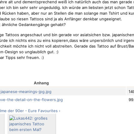
Jahre alt und dementsprechend weiß ich natürlich auch das man gerade 
ber ich bin sehr sehr ungeduldig. Ich würde am liebsten jetzt schon Ta
Rücken haben, aber nur an Stellen die man solange man Tshirt und ku
laube so riesen Tattoos sind ja als Anfänger denkbar ungeeignet.
ht ähnliche Gedankengänge gehabt?
ige Tattoos angeschaut und bin gerade vor asiatsichen bzw. japanischen
ürde ich nichts eins zu eins kopieren,dass wäre unpersönlich und irgen
chkeit möchte ich nicht voll abstreiten. Gerade das Tattoo auf Brust/Bau
n-Design so unglaublích gut. :)
r Tipps sehr freuen. :)
Anhang
japanese-meanings-jpg.jpg
14
ve-the-detail-on-the-flowers.jpg
99
ilme der 90er - Eure Favourites ›