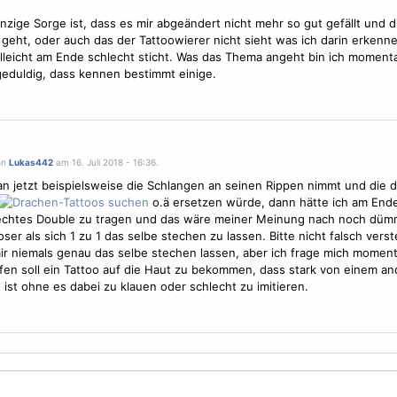
nzige Sorge ist, dass es mir abgeändert nicht mehr so gut gefällt und d
 geht, oder auch das der Tattoowierer nicht sieht was ich darin erkenn
elleicht am Ende schlecht sticht. Was das Thema angeht bin ich momenta
eduldig, dass kennen bestimmt einige.
on
Lukas442
am 16. Juli 2018 - 16:36.
 jetzt beispielsweise die Schlangen an seinen Rippen nimmt und die 
o.ä ersetzen würde, dann hätte ich am End
lechtes Double zu tragen und das wäre meiner Meinung nach noch düm
oser als sich 1 zu 1 das selbe stechen zu lassen. Bitte nicht falsch verst
r niemals genau das selbe stechen lassen, aber ich frage mich momen
fen soll ein Tattoo auf die Haut zu bekommen, dass stark von einem a
rt ist ohne es dabei zu klauen oder schlecht zu imitieren.