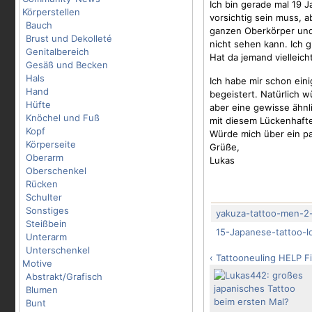
Ich bin gerade mal 19 
Körperstellen
vorsichtig sein muss, a
Bauch
ganzen Oberkörper und 
Brust und Dekolleté
nicht sehen kann. Ich g
Genitalbereich
Hat da jemand vielleic
Gesäß und Becken
Hals
Ich habe mir schon ein
Hand
begeistert. Natürlich w
Hüfte
aber eine gewisse ähnli
Knöchel und Fuß
mit diesem Lückenhafte
Kopf
Würde mich über ein paa
Körperseite
Grüße,
Oberarm
Lukas
Oberschenkel
Rücken
Schulter
Sonstiges
yakuza-tattoo-men-2-
Steißbein
15-Japanese-tattoo-lo
Unterarm
Unterschenkel
‹ Tattooneuling HELP
F
Motive
Abstrakt/Grafisch
Blumen
Bunt