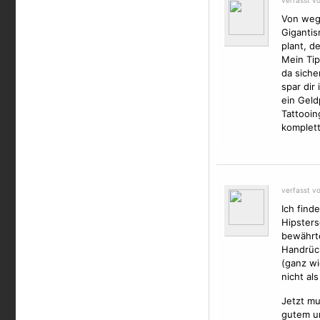
verfasst vo
Von wege
Gigantis
plant, d
Mein Tip
da siche
spar dir
ein Geld
Tattooin
komplett
verfasst v
Ich find
Hipsters
bewährte
Handrück
(ganz wi
nicht al
Jetzt mu
gutem u