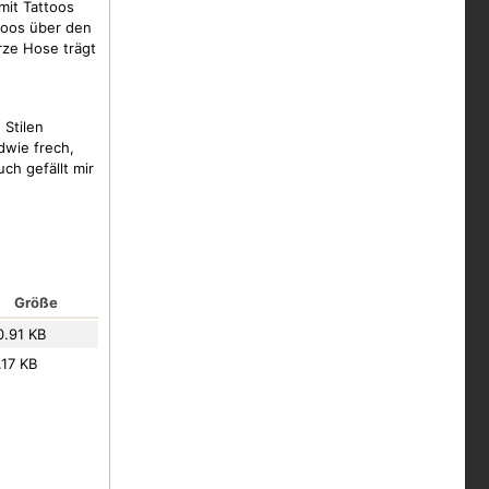
mit Tattoos
ttoos über den
rze Hose trägt
 Stilen
dwie frech,
ch gefällt mir
Größe
0.91 KB
.17 KB