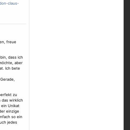
don-claus-
en, freue
bin, dass ich
möchte, aber
t. Ich bete
. Gerade,
erfekt zu
 das wirklich
 ein Unikat
der einzige
infach so ein
uch jedes