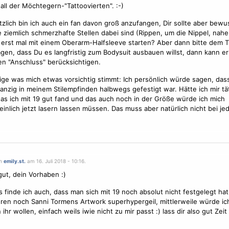
 all der Möchtegern-"Tattoovierten". :-)
zlich bin ich auch ein fan davon groß anzufangen, Dir sollte aber bewus
e ziemlich schmerzhafte Stellen dabei sind (Rippen, um die Nippel, nahe
h erst mal mit einem Oberarm-Halfsleeve starten? Aber dann bitte dem 
agen, dass Du es langfristig zum Bodysuit ausbauen willst, dann kann e
n "Anschluss" berücksichtigen.
ige was mich etwas vorsichtig stimmt: Ich persönlich würde sagen, dass
nzig in meinem Stilempfinden halbwegs gefestigt war. Hätte ich mir
tä
as ich mit 19 gut fand und das auch noch in der Größe würde ich mich
inlich jetzt
laser
n lassen müssen. Das muss aber natürlich nicht bei je
on
emily.st.
am 16. Juli 2018 - 10:16.
gut, dein Vorhaben :)
s finde ich auch, dass man sich mit 19 noch absolut nicht festgelegt hat
hren noch Sanni Tormens Artwork superhypergeil, mittlerweile würde ich
ihr wollen, einfach weils iwie nicht zu mir passt :) lass dir also gut Zei