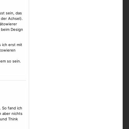
st sein, das
 der Achsel).
Tätowierer
r beim Design
 ich erst mit
towieren
dem so sein.
. So fand ich
 aber nichts
t und Think