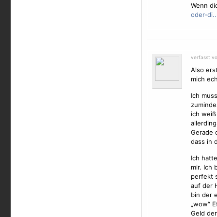
Wenn dic
oder-di..
verfasst v
Also ers
mich ech
Ich muss
zumindes
ich weiß
allerding
Gerade d
dass in d
Ich hatt
mir. Ich 
perfekt 
auf der 
bin der 
„wow“ Ef
Geld der