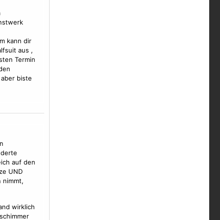
m
nstwerk
m kann dir
fsuit aus ,
sten Termin
nden
 aber biste
en
nderte
eich auf den
nze UND
n nimmt,
nd wirklich
sschimmer