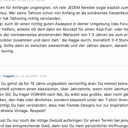
n Thirty am 14. Juli 2018 - 22:00.
n für Anfänger ungeeignet, ich rate JEDEM Newbie sogar explizit zu
mus. Wer seine Tattoos schon von Anfang an als kohärentes Gesamtku
er hat Tattooing richtig verstanden.
p: such dir einen richtig guten Asiaspezi in deiner Umgebung (das Foru
r helfen), arbeite mit dem dann ein Konzept für einen Asia-Full- oder Hal
 in der normalerweise anstehenden Wartezeit von 1-2 Jahren bis zum er
polster zusammen und dann zieh´ die Kagge durch, monatlich 3-4 Stu
g. Sollte dann so zwischen zweieinhalb und vier Jahren dauern, danach
 buntig.
on
Yuggoth
am 16. Juli 2018 - 9:50.
e Du gehst da für 19 Jahre unglaublich vernünftig dran: Du nimmst kein
cheiß sondern einen klassischen, über Jahrzehnte, wenn nicht Jahrhu
n Stil, Du fragst VORHER nach Rat, Du willst was großes, aber nicht gl
en, den Hals oder ähnliches, sondern klassisch unter der T-shirt-Gre
chtig) Du hast verstanden, dass man fremde Designs nur zur Inspiratio
s direkte
Vorlage
. Respekt!
sst Du nur noch die nötige Geduld aufbringen für einen Termin bei jema
nd das entsprechende Geld, dann bist Du mein persönlicher Hoffnung