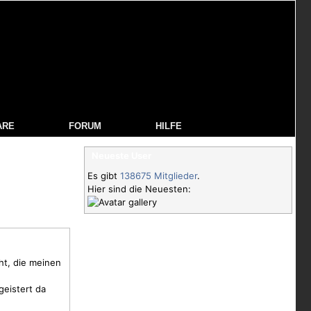
ARE
FORUM
HILFE
Neueste User
Es gibt
138675 Mitglieder
.
Hier sind die Neuesten:
ht, die meinen
geistert da