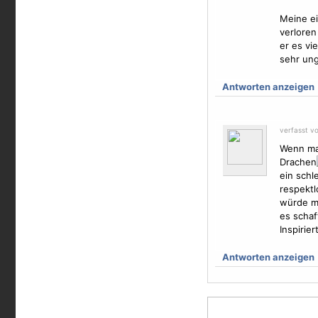
Meine ei
verloren
er es vi
sehr ung
Antworten anzeigen
verfasst v
Wenn man
Drachen
ein sch
respektl
würde mi
es schaf
Inspirie
Antworten anzeigen