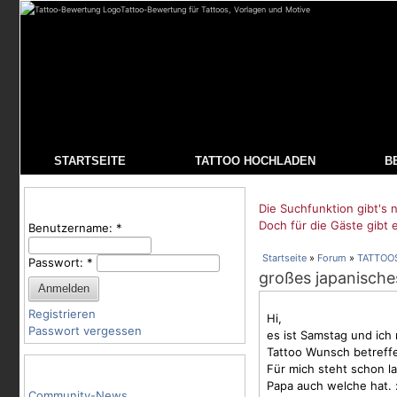
Tattoo-Bewertung für Tattoos, Vorlagen und Motive
STARTSEITE
TATTOO HOCHLADEN
B
Benutzeranmeldung
Die Suchfunktion gibt's n
Doch für die Gäste gibt 
Benutzername:
*
Startseite
»
Forum
»
TATTOO
Passwort:
*
großes japanische
Registrieren
Hi,
Passwort vergessen
es ist Samstag und ich
Tattoo Wunsch betreff
Tattoo-Kategorien
Für mich steht schon la
Papa auch welche hat. 
Community-News