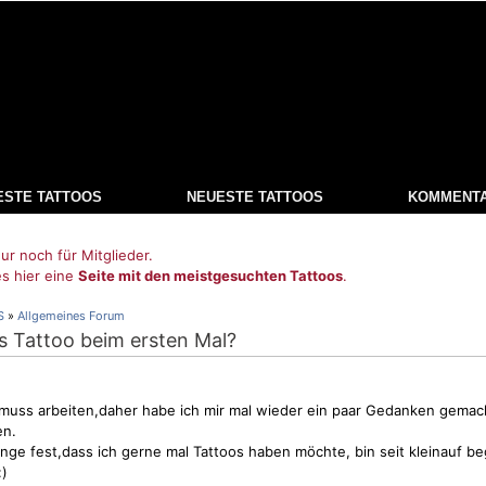
ESTE TATTOOS
NEUESTE TATTOOS
KOMMENT
ur noch für Mitglieder.
es hier eine
Seite mit den meistgesuchten Tattoos
.
S
»
Allgemeines Forum
s Tattoo beim ersten Mal?
 muss arbeiten,daher habe ich mir mal wieder ein paar Gedanken gemac
en.
nge fest,dass ich gerne mal Tattoos haben möchte, bin seit kleinauf be
:)