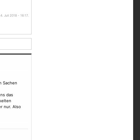
. Juli 2018 - 16:17.
en Sachen
ens das
kelten
r nur. Also