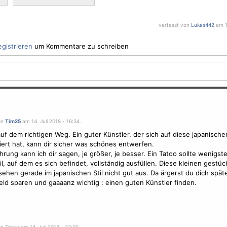
verfasst von
Lukas442
am 14
egistrieren
um Kommentare zu schreiben
on
Tim25
am 14. Juli 2018 - 16:34.
auf dem richtigen Weg. Ein guter Künstler, der sich auf diese japanisch
siert hat, kann dir sicher was schönes entwerfen.
hrung kann ich dir sagen, je größer, je besser. Ein
Tatoo
sollte wenigst
il, auf dem es sich befindet, vollständig ausfüllen. Diese kleinen gestüc
sehen gerade im japanischen Stil nicht gut aus. Da ärgerst du dich späte
Geld sparen und gaaaanz wichtig : einen guten Künstler finden.