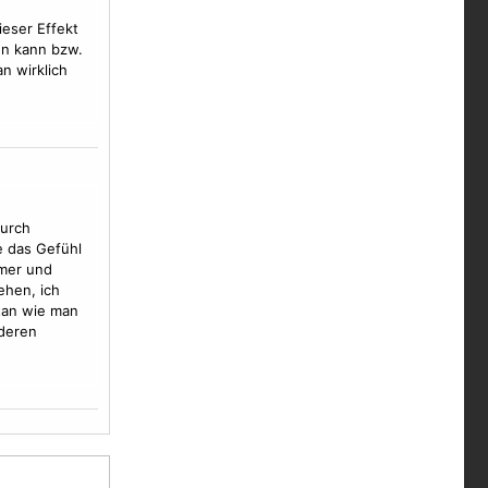
ieser Effekt
en kann bzw.
n wirklich
durch
e das Gefühl
mer und
ehen, ich
tan wie man
nderen