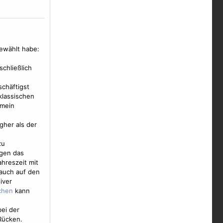
ewählt habe:
chließlich
schäftigst
klassischen
 mein
gher als der
u
agen das
hreszeit mit
 auch auf den
iver
kann
ei der
Rücken.