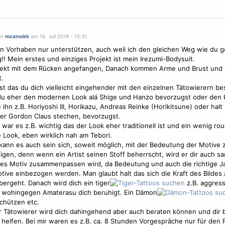
on
mcamokk
am 16. Juli 2018 - 15:31.
n Vorhaben nur unterstützen, auch weil ich den gleichen Weg wie du g
g!! Mein erstes und einziges Projekt ist mein Irezumi-Bodysuit.
rekt mit dem Rücken angefangen, Danach kommen Arme und Brust und s
t.
ist das du dich vielleicht eingehender mit den einzelnen Tätowierern be
u eher den modernen Look alá Shige und Hanzo bevorzugst oder den 
 ihn z.B. Horiyoshi III, Horikazu, Andreas Reinke (Horikitsune) oder halt
er Gordon Claus stechen, bevorzugst.
 war es z.B. wichtig das der Look eher traditionell ist und ein wenig rou
Look, eben wirklich nah am Tebori.
 kann es auch sein sich, soweit möglich, mit der Bedeutung der
Motive
z
igen, denn wenn ein Artist seinen Stoff beherrscht, wird er dir auch s
des
Motiv
zusammenpassen wird, da Bedeutung und auch die richtige Ja
tive
einbezogen werden. Man glaubt halt das sich die Kraft des Bildes
bergeht. Danach wird dich ein tiger
z.B. aggress
 wohingegen Amaterasu dich beruhigt. Ein Dämon
chützen etc.
r Tätowierer wird dich dahingehend aber auch beraten können und dir b
helfen. Bei mir waren es z.B. ca. 8 Stunden Vorgespräche nur für den 