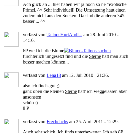
Ach guck an ... hier haben wir ja noch so ne "exotische"
Primel. ^^ Sehr individuell! Die Umsetzung haut einen
zudem nicht aus den Socken. Da sind die anderen 345
besser ... ^^
verfasst von
TattoosHurtAndI...
am 28. Juni 2010 -
14:16.
6P weil ich die Blume
fürchterlich umgesetzt find und die
Sterne
hätt man auch
besser machen können...
verfasst von
Lena18
am 12. Juli 2010 - 21:36.
also ich find's gut ;)
ganz oben die kleinen
Sterne
hätt' ich weggelassen aber
ansonsten
schön :)
8 P
verfasst von
Frechdachs
am 25. April 2011 - 12:29.
Auch sehr schick. Ich finds unterbewertet. Ich geb 8P.