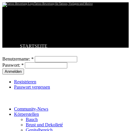
Tattoo-Bewertung für Tattoos, Vorlagen und Motive
STARTSEITE
Benutzeranmeldung
TATTOO HOCHLADEN
BESTE TATTOOS
Benutzername:
*
NEUESTE TATTOOS
Passwort:
*
KOMMENTARE
FORUM
HILFE
Registrieren
Passwort vergessen
Tattoo-Kategorien
Community-News
Körperstellen
Bauch
Brust und Dekolleté
Genitalbereich