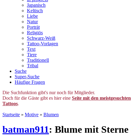
Japanisch
Keltisch
Liebe
Natur
Porträt
Religiös
Schwarz-Weiß
Tattoo-Vorlagen
Text
Tiere
Traditionell
Tribal
Suche
Super-Suche
Häufige Fragen
Die Suchfunktion gibt's nur noch für Mitglieder.
Doch für die Gäste gibt es hier eine
Seite mit den meistgesuchten
Tattoos
.
Startseite
»
Motive
»
Blumen
batman911
: Blume mit Sterne