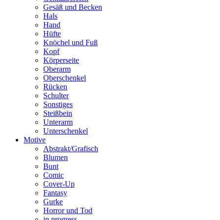
Gesäß und Becken
Hals
Hand
Hüfte
Knöchel und Fuß
Kopf
Körperseite
Oberarm
Oberschenkel
Rücken
Schulter
Sonstiges
Steißbein
Unterarm
Unterschenkel
Motive
Abstrakt/Grafisch
Blumen
Bunt
Comic
Cover-Up
Fantasy
Gurke
Horror und Tod
in progress