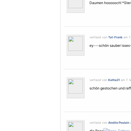
Daumen hoooooch! *Ste
verfasst von
Tat-Frank
am 7.
ey---schön sauber isses--
verfasst von
Katha21
am 7. M
schön gestochen und raffi
verfasst von
Amélie Poulain
a
die Rose