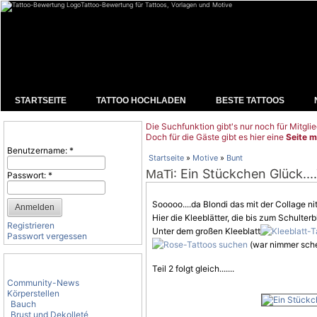
Tattoo-Bewertung für Tattoos, Vorlagen und Motive
STARTSEITE
TATTOO HOCHLADEN
BESTE TATTOOS
Die Suchfunktion gibt's nur noch für Mitglie
Benutzeranmeldung
Doch für die Gäste gibt es hier eine
Seite m
Benutzername:
*
Startseite
»
Motive
»
Bunt
: Ein Stückchen Glück...
MaTi
Passwort:
*
Sooooo....da Blondi das mit der Collage n
Hier die Kleeblätter, die bis zum Schulterb
Registrieren
Unter dem großen Kleeblatt
Passwort vergessen
(war nimmer sche
Tattoo-Kategorien
Teil 2 folgt gleich.......
Community-News
Körperstellen
Bauch
Brust und Dekolleté