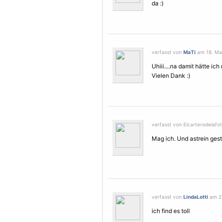
da :)
verfasst von
MaTi
am 18. Mai
Uhiii....na damit hätte ic
Vielen Dank :)
verfasst von Elcarterodelafot
Mag ich. Und astrein ges
verfasst von
LindaLotti
am 29
ich find es toll