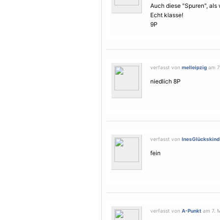
Auch diese "Spuren", als
Echt klasse!
9P
verfasst von
melleipzig
am 7.
niedlich 8P
verfasst von
InesGlückskind
fein
verfasst von
A-Punkt
am 7. M