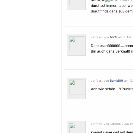
durchschimmern,aber we
drauf!finds ganz süß gem
verfasst von
MaTi
am 8. Mai 
Dankeschöööööö.....nnnn 
Bin auch ganz verknallt 
verfasst von
Bambi89
am 12.
Ach wie schön... 8 Punkte
verfasst von kathi1977 am 12.
kommt super geil mit dem