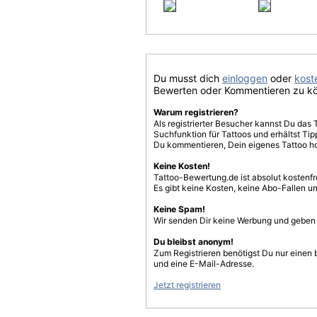
Du musst dich
einloggen
oder
koste
Bewerten oder Kommentieren zu k
Warum registrieren?
Als registrierter Besucher kannst Du das 
Suchfunktion für Tattoos und erhältst T
Du kommentieren, Dein eigenes Tattoo h
Keine Kosten!
Tattoo-Bewertung.de ist absolut kostenf
Es gibt keine Kosten, keine Abo-Fallen u
Keine Spam!
Wir senden Dir keine Werbung und geben D
Du bleibst anonym!
Zum Registrieren benötigst Du nur einen
und eine E-Mail-Adresse.
Jetzt registrieren