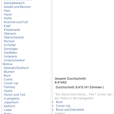
Genitalbereich
Gesäß und Becken
Hals
Hand
Hüfte
Knöchel und Fuß
Kopf
Körperseite
Oberarm
Oberschenkel
Rücken
Schulter
Sonstiges
Steißbein
Unterarm
Unterschenkel
Motive
Abstrakt/Grafisch
Blumen
Bunt
Gesamt-Durchschnitt:
Comic
8.41463
Cover-Up
Fantasy
Durchschnitt:
8.415
(
41
Stimmen )
Gurke
"Ein Stückchen Glück....Teil 1 Cover-Up"
Horror und Tod
als Tattoo in die Kategorien
in progress
Bunt
Japanisch
Cover-Up
Keltisch
Brust und Dekolleté
Liebe
sortiert.
Natur