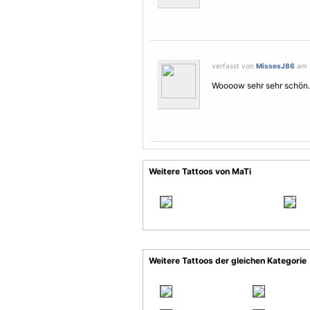
verfasst von
MissesJ86
am 1
Woooow sehr sehr schön. 
Weitere Tattoos von MaTi
Weitere Tattoos der gleichen Kategorie