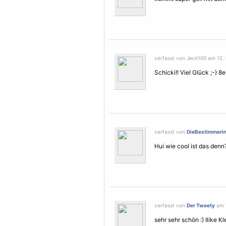
verfasst von Jeck100 am 12. 
Schicki!! Viel Glück ;-) 8e
verfasst von
DieBestimmeri
Hui wie cool ist das denn?
verfasst von
Der Tweety
am 1
sehr sehr schön :) Ilike K