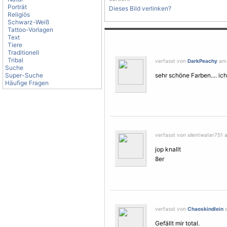
Porträt
Dieses Bild verlinken?
Religiös
Schwarz-Weiß
Tattoo-Vorlagen
Text
Tiere
Traditionell
Tribal
verfasst von
DarkPeachy
am 
Suche
Super-Suche
sehr schöne Farben.... ich
Häufige Fragen
verfasst von silentwater751 
jop knallt
8er
verfasst von
Chaoskindlein
a
Gefällt mir total.