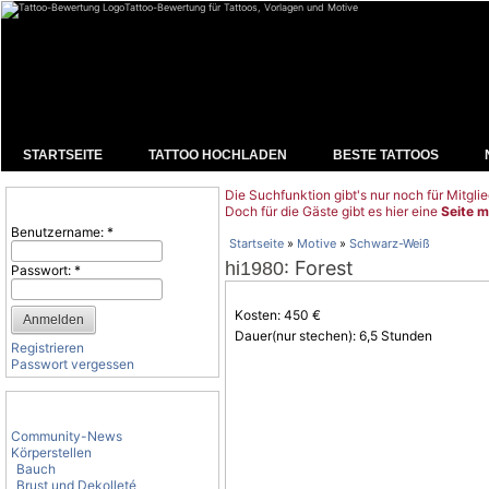
Tattoo-Bewertung für Tattoos, Vorlagen und Motive
STARTSEITE
TATTOO HOCHLADEN
BESTE TATTOOS
Die Suchfunktion gibt's nur noch für Mitglie
Benutzeranmeldung
Doch für die Gäste gibt es hier eine
Seite m
Benutzername:
*
Startseite
»
Motive
»
Schwarz-Weiß
: Forest
hi1980
Passwort:
*
Kosten: 450 €
Dauer(nur stechen): 6,5 Stunden
Registrieren
Passwort vergessen
Tattoo-Kategorien
Community-News
Körperstellen
Bauch
Brust und Dekolleté