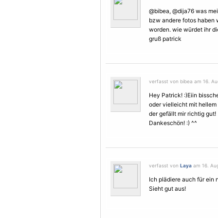
@bibea, @dija76 was meint
bzw andere fotos haben wo
worden. wie würdet ihr di
gruß patrick
verfasst von bibea am 16. Au
Hey Patrick! :)Eiin bissch
oder vielleicht mit hellem
der gefällt mir richtig gut! 
Dankeschön! :) ^^
verfasst von
Laya
am 16. Aug
Ich plädiere auch für ein 
Sieht gut aus!