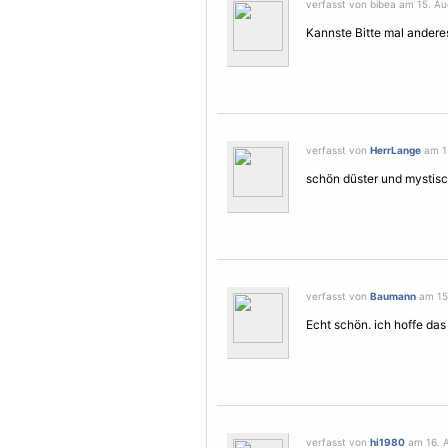
verfasst von bibea am 15. Au
Kannste Bitte mal anderes
verfasst von
HerrLange
am 15
schön düster und mystisch.
verfasst von
Baumann
am 15.
Echt schön. ich hoffe das
verfasst von
hi1980
am 16. A