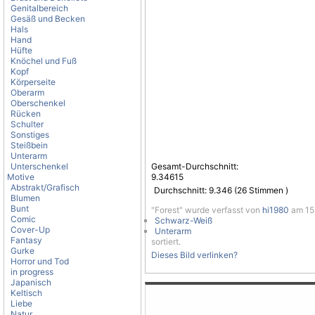
Genitalbereich
Gesäß und Becken
Hals
Hand
Hüfte
Knöchel und Fuß
Kopf
Körperseite
Oberarm
Oberschenkel
Rücken
Schulter
Sonstiges
Steißbein
Unterarm
Unterschenkel
Gesamt-Durchschnitt:
Motive
9.34615
Abstrakt/Grafisch
Durchschnitt:
9.346
(
26
Stimmen )
Blumen
Bunt
"Forest" wurde verfasst von
hi1980
am 15.
Comic
Schwarz-Weiß
Cover-Up
Unterarm
Fantasy
sortiert.
Gurke
Dieses Bild verlinken?
Horror und Tod
in progress
Japanisch
Keltisch
Liebe
Natur