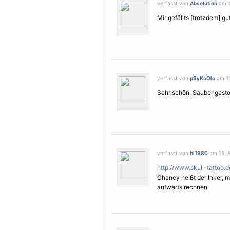
verfasst von
Absolution
am 1
Mir gefällts [trotzdem] gut.
verfasst von
pSyKoOlo
am 15
Sehr schön. Sauber gesto
verfasst von
hi1980
am 15. A
http://www.skull-tattoo.d
Chancy heißt der Inker, 
aufwärts rechnen