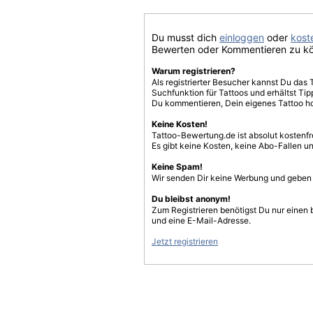
Du musst dich
einloggen
oder
koste
Bewerten oder Kommentieren zu k
Warum registrieren?
Als registrierter Besucher kannst Du das 
Suchfunktion für Tattoos und erhältst T
Du kommentieren, Dein eigenes Tattoo h
Keine Kosten!
Tattoo-Bewertung.de ist absolut kostenf
Es gibt keine Kosten, keine Abo-Fallen u
Keine Spam!
Wir senden Dir keine Werbung und geben D
Du bleibst anonym!
Zum Registrieren benötigst Du nur einen
und eine E-Mail-Adresse.
Jetzt registrieren