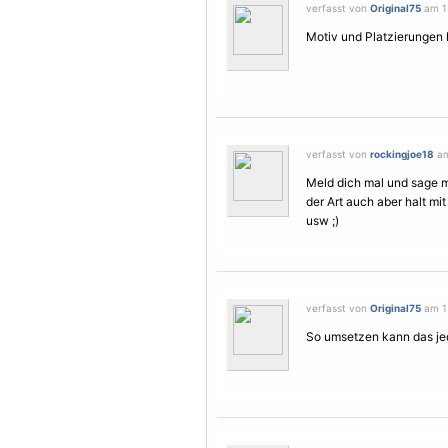
verfasst von
Original75
am 15
Motiv und Platzierungen 
verfasst von
rockingjoe18
am
Meld dich mal und sage mi
der Art auch aber halt 
usw ;)
verfasst von
Original75
am 15
So umsetzen kann das jede