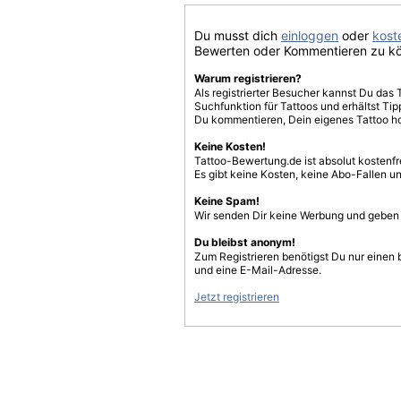
Du musst dich
einloggen
oder
koste
Bewerten oder Kommentieren zu k
Warum registrieren?
Als registrierter Besucher kannst Du das 
Suchfunktion für Tattoos und erhältst T
Du kommentieren, Dein eigenes Tattoo h
Keine Kosten!
Tattoo-Bewertung.de ist absolut kostenf
Es gibt keine Kosten, keine Abo-Fallen u
Keine Spam!
Wir senden Dir keine Werbung und geben D
Du bleibst anonym!
Zum Registrieren benötigst Du nur einen
und eine E-Mail-Adresse.
Jetzt registrieren