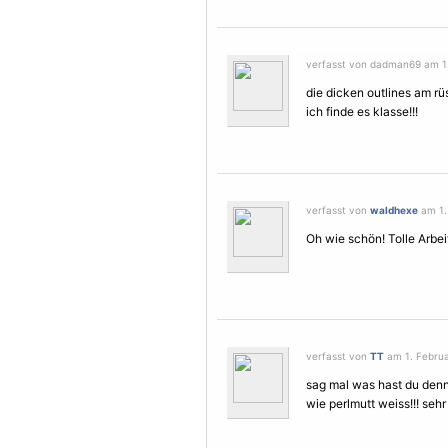
verfasst von dadman69 am 1.
die dicken outlines am r
ich finde es klasse!!!
verfasst von
waldhexe
am 1.
Oh wie schön! Tolle Arbei
verfasst von
TT
am 1. Februa
sag mal was hast du denn 
wie perlmutt weiss!!! sehr 