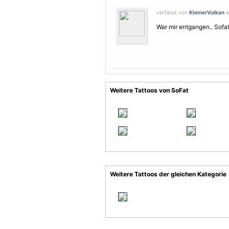
verfasst von
KleinerVulkan
a
War mir entgangen.. Sofat
Weitere Tattoos von SoFat
Weitere Tattoos der gleichen Kategorie