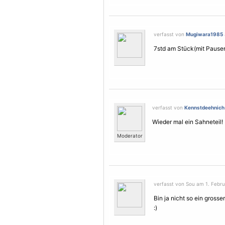
verfasst von
Mugiwara1985
7std am Stück(mit Pausen)
verfasst von
Kennstdeehnich
Wieder mal ein Sahneteil!
Moderator
verfasst von Sou am 1. Febru
Bin ja nicht so ein gross
:)