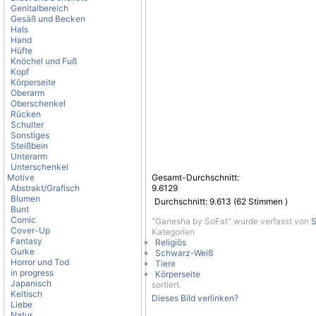
Genitalbereich
Gesäß und Becken
Hals
Hand
Hüfte
Knöchel und Fuß
Kopf
Körperseite
Oberarm
Oberschenkel
Rücken
Schulter
Sonstiges
Steißbein
Unterarm
Unterschenkel
Motive
Gesamt-Durchschnitt:
Abstrakt/Grafisch
9.6129
Blumen
Durchschnitt:
9.613
(
62
Stimmen )
Bunt
Comic
"Ganesha by SoFat" wurde verfasst von
S
Cover-Up
Kategorien
Fantasy
Religiös
Gurke
Schwarz-Weiß
Horror und Tod
Tiere
in progress
Körperseite
Japanisch
sortiert.
Keltisch
Dieses Bild verlinken?
Liebe
Natur