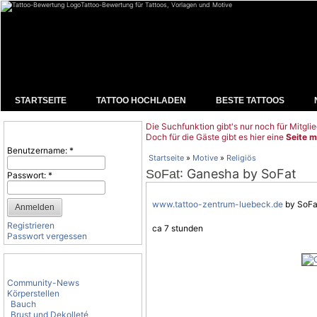
Tattoo-Bewertung für Tattoos, Vorlagen und Motive
STARTSEITE
TATTOO HOCHLADEN
BESTE TATTOOS
Die Suchfunktion gibt's nur noch für Mitglie
Benutzeranmeldung
Doch für die Gäste gibt es hier eine
Seite m
Benutzername:
*
Startseite
»
Motive
»
Religiös
: Ganesha by SoFat
SoFat
Passwort:
*
www.tattoo-zentrum-luebeck.de
by SoFa
Registrieren
ca 7 stunden
Passwort vergessen
Tattoo-Kategorien
Community-News
Körperstellen
Bauch
Brust und Dekolleté