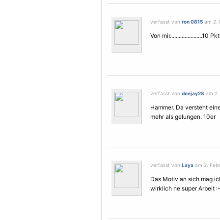
verfasst von
ron 0815
am 2. 
Von mir......................10 Pkt
verfasst von
deejay28
am 2. 
Hammer. Da versteht eine
mehr als gelungen. 10er
verfasst von
Laya
am 2. Febr
Das
Motiv
an sich mag ich 
wirklich ne super Arbeit :-