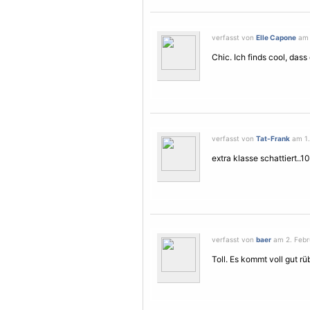
verfasst von
Elle Capone
am 
Chic. Ich finds cool, dass 
verfasst von
Tat-Frank
am 1.
extra klasse schattiert..10
verfasst von
baer
am 2. Febru
Toll. Es kommt voll gut rü