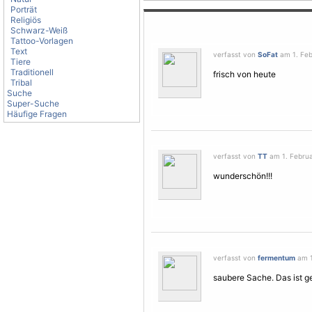
Porträt
Religiös
Schwarz-Weiß
Tattoo-Vorlagen
Text
verfasst von
SoFat
am 1. Feb
Tiere
Traditionell
frisch von heute
Tribal
Suche
Super-Suche
Häufige Fragen
verfasst von
TT
am 1. Februa
wunderschön!!!
verfasst von
fermentum
am 1
saubere Sache. Das ist g