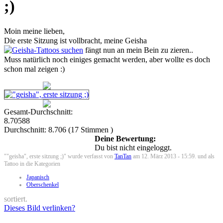
;)
Moin meine lieben,
Die erste Sitzung ist vollbracht, meine Geisha
fängt nun an mein Bein zu zieren..
Muss natürlich noch einiges gemacht werden, aber wollte es doch
schon mal zeigen :)
Gesamt-Durchschnitt:
8.70588
Durchschnitt:
8.706
(
17
Stimmen )
Deine Bewertung:
Du bist nicht eingeloggt.
""geisha", erste sitzung ;)" wurde verfasst von
TanTan
am 12. März 2013 - 15:59. und als
Tattoo in die Kategorien
Japanisch
Oberschenkel
sortiert.
Dieses Bild verlinken?