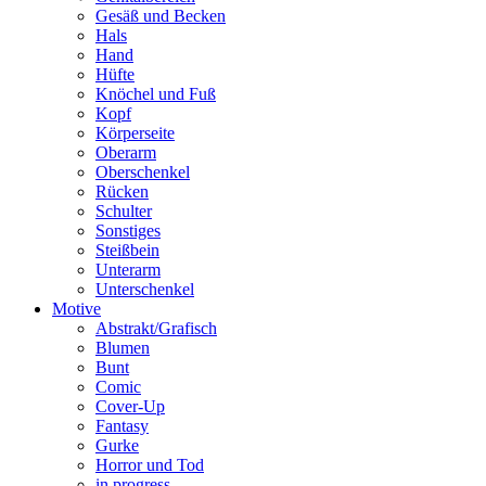
Gesäß und Becken
Hals
Hand
Hüfte
Knöchel und Fuß
Kopf
Körperseite
Oberarm
Oberschenkel
Rücken
Schulter
Sonstiges
Steißbein
Unterarm
Unterschenkel
Motive
Abstrakt/Grafisch
Blumen
Bunt
Comic
Cover-Up
Fantasy
Gurke
Horror und Tod
in progress