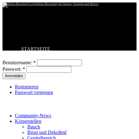
Tattoo-Bewertung für Tattoos, Vorlagen und Motive
STARTSEITE
Benutzeranmeldung
TATTOO HOCHLADEN
BESTE TATTOOS
Benutzername:
*
NEUESTE TATTOOS
Passwort:
*
KOMMENTARE
FORUM
HILFE
Registrieren
Passwort vergessen
Tattoo-Kategorien
Community-News
Körperstellen
Bauch
Brust und Dekolleté
Genitalbereich