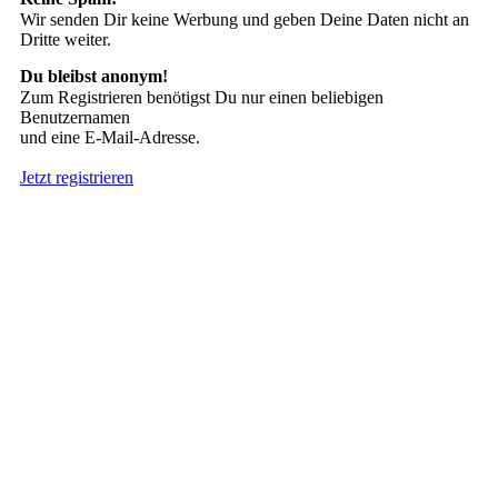
Wir senden Dir keine Werbung und geben Deine Daten nicht an
Dritte weiter.
Du bleibst anonym!
Zum Registrieren benötigst Du nur einen beliebigen
Benutzernamen
und eine E-Mail-Adresse.
Jetzt registrieren
Suche nach Tattoos
Neueste User
Es gibt
138675 Mitglieder
.
Hier sind die Neuesten:
nach oben