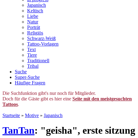
Japanisch
Keltisch
Liebe
Natur
Porträt
Religiös
Schwarz-Weiß
Tattoo-Vorlagen
Text
Tiere
Traditionell
Tribal
Suche
Super-Suche
Häufige Fragen
Die Suchfunktion gibt's nur noch für Mitglieder.
Doch für die Gäste gibt es hier eine
Seite mit den meistgesuchten
Tattoos
.
Startseite
»
Motive
»
Japanisch
TanTan
: "geisha", erste sitzung