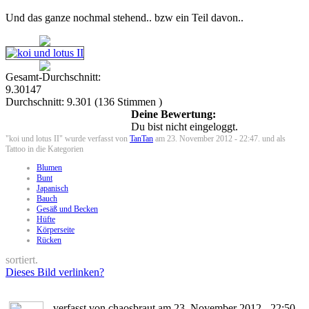
Und das ganze nochmal stehend.. bzw ein Teil davon..
Gesamt-Durchschnitt:
9.30147
Durchschnitt:
9.301
(
136
Stimmen )
Deine Bewertung:
Du bist nicht eingeloggt.
"koi und lotus II" wurde verfasst von
TanTan
am 23. November 2012 - 22:47. und als
Tattoo in die Kategorien
Blumen
Bunt
Japanisch
Bauch
Gesäß und Becken
Hüfte
Körperseite
Rücken
sortiert.
Dieses Bild verlinken?
verfasst von chaosbraut am 23. November 2012 - 22:50.