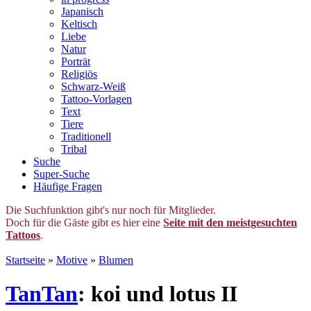
Japanisch
Keltisch
Liebe
Natur
Porträt
Religiös
Schwarz-Weiß
Tattoo-Vorlagen
Text
Tiere
Traditionell
Tribal
Suche
Super-Suche
Häufige Fragen
Die Suchfunktion gibt's nur noch für Mitglieder.
Doch für die Gäste gibt es hier eine
Seite mit den meistgesuchten
Tattoos
.
Startseite
»
Motive
»
Blumen
TanTan
: koi und lotus II