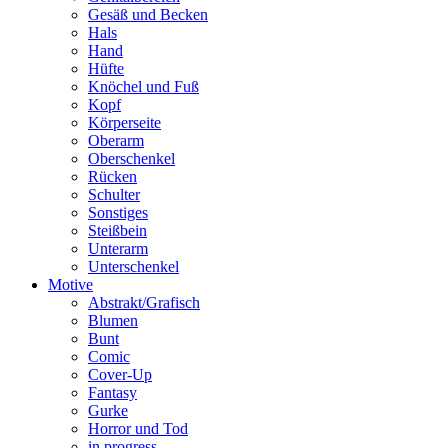
Gesäß und Becken
Hals
Hand
Hüfte
Knöchel und Fuß
Kopf
Körperseite
Oberarm
Oberschenkel
Rücken
Schulter
Sonstiges
Steißbein
Unterarm
Unterschenkel
Motive
Abstrakt/Grafisch
Blumen
Bunt
Comic
Cover-Up
Fantasy
Gurke
Horror und Tod
in progress