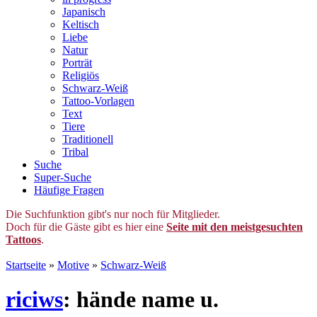
Japanisch
Keltisch
Liebe
Natur
Porträt
Religiös
Schwarz-Weiß
Tattoo-Vorlagen
Text
Tiere
Traditionell
Tribal
Suche
Super-Suche
Häufige Fragen
Die Suchfunktion gibt's nur noch für Mitglieder.
Doch für die Gäste gibt es hier eine
Seite mit den meistgesuchten
Tattoos
.
Startseite
»
Motive
»
Schwarz-Weiß
riciws
: hände name u.