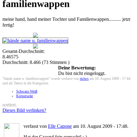
familienwappen
meine hand, hand meiner Tochter und Familienwappen.......... jetzt
fertig!
Gesamt-Durchschnitt:
8.46575
Durchschnitt:
8.466
(
73
Stimmen )
Deine Bewertung:
Du bist nicht eingeloggt.
"hände name u. familienwappen" wurde verfasst von
riciws
am 10. August 2009 - 17:44.
und als Tattoo in die Kategorien
Schwarz-Weiß
Körperseite
sortiert.
Dieses Bild verlinken?
verfasst von
Elle Capone
am 10. August 2009 - 17:48.
Hat der Graynd fein gemacht! :-)