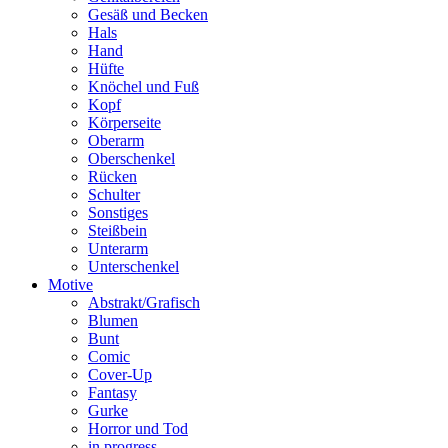
Gesäß und Becken
Hals
Hand
Hüfte
Knöchel und Fuß
Kopf
Körperseite
Oberarm
Oberschenkel
Rücken
Schulter
Sonstiges
Steißbein
Unterarm
Unterschenkel
Motive
Abstrakt/Grafisch
Blumen
Bunt
Comic
Cover-Up
Fantasy
Gurke
Horror und Tod
in progress