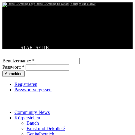
Tattoo-Bewertung für Tattoos, Vorlagen und Motive
STARTSEITE
Benutzeranmeldung
TATTOO HOCHLADEN
BESTE TATTOOS
Benutzername:
*
NEUESTE TATTOOS
Passwort:
*
KOMMENTARE
FORUM
HILFE
Registrieren
Passwort vergessen
Tattoo-Kategorien
Community-News
Körperstellen
Bauch
Brust und Dekolleté
Genitalbereich