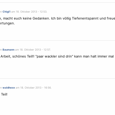
on
Chigi1
am 18. Oktober 2013 - 12:53.
, macht euch keine Gedanken. Ich bin völlig Tiefenentspannt und freu
ertungen.
on
Baumann
am 18. Oktober 2013 - 12:57.
Arbeit, schönes Teil!! "paar wackler sind drin" kann man halt immer mal 
on
waldhexe
am 18. Oktober 2013 - 16:56.
Teil!