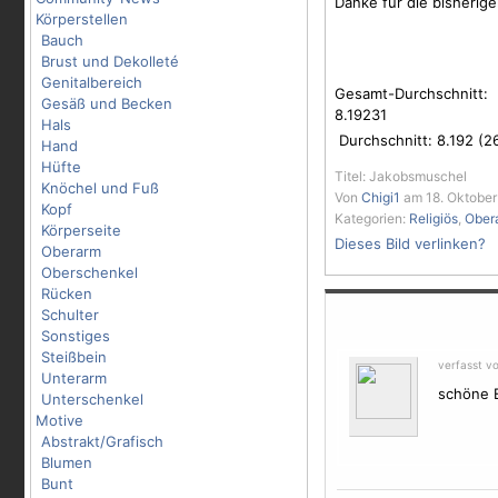
Danke für die bisherig
Körperstellen
Bauch
Brust und Dekolleté
Genitalbereich
Gesamt-Durchschnitt:
Gesäß und Becken
8.19231
Hals
Durchschnitt:
8.192
(
2
Hand
Hüfte
Titel: Jakobsmuschel
Knöchel und Fuß
Von
Chigi1
am 18. Oktober
Kopf
Kategorien:
Religiös
,
Ober
Körperseite
Dieses Bild verlinken?
Oberarm
Oberschenkel
Rücken
Schulter
Sonstiges
Steißbein
verfasst v
Unterarm
schöne E
Unterschenkel
Motive
Abstrakt/Grafisch
Blumen
Bunt