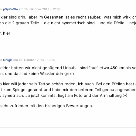
on
pSyKoOlo
am 18. Oktober 2013 - 12:08.
kler sind drin.. aber im Gesamten ist es recht sauber.. was mich wirklich 
n die 2 grauen Teile... die nicht symmetrisch sind.. und die Pfeile... neja
. hier
on
Chigi1
am 18. Oktober 2013 - 12:16.
leider hatten wir nicht genügend Urlaub - sind "nur" etwa 450 km bis s
, und da sind keine Wackler drin grrrrr
 klar will jeder sein Tattoo schön reden, ich auch. Bei den Pfeilen hast 
rt zum Spiegel gerannt und habe mir den unteren Teil genau angesehen.
es symetrisch. Ja jetzt kommts, liegt am Foto und der Armhaltung :-)
 sehr zufrieden mit den bisherigen Bewertungen.