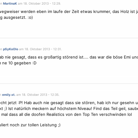
on
MartinaK
am 18. Oktober 2013 - 12:29.
egweiser werden eben im laufe der Zeit etwas krummer, das Holz ist j
g ausgesetzt. :o)
on
pSyKoOlo
am 18. Oktober 2013 - 12:31.
hab nie gesagt, dass es großartig störend ist.... das war die böse Emi und
m ne 10 gegeben :D
on
emily.st.
am 18. Oktober 2013 - 12:35.
cht jetzt :P! Hab auch nie gesagt dass sie stören, hab ich nur gesehn 
 ;) Ist natürlich meckern auf höchstem Niveau! Find das Teil geil, saub
l mal dass all die doofen Realistics von den Top Ten verschwinden lol
uliert noch zur tollen Leistung ;)