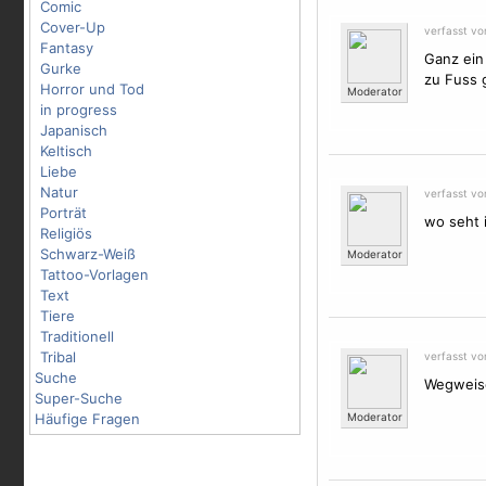
Comic
Cover-Up
verfasst v
Fantasy
Ganz ein
Gurke
zu Fuss 
Horror und Tod
Moderator
in progress
Japanisch
Keltisch
Liebe
Natur
verfasst v
Porträt
wo seht i
Religiös
Schwarz-Weiß
Moderator
Tattoo-Vorlagen
Text
Tiere
Traditionell
Tribal
verfasst v
Suche
Wegweis
Super-Suche
Häufige Fragen
Moderator