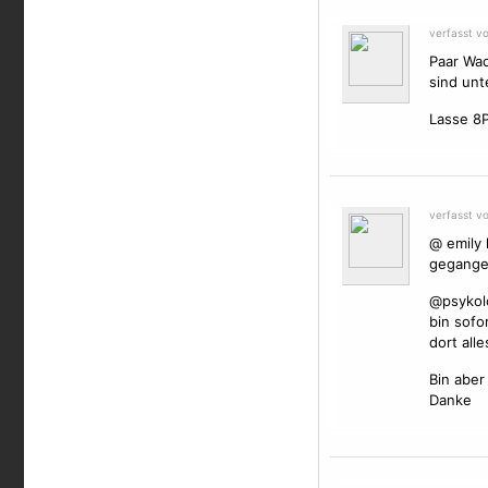
verfasst v
Paar Wac
sind unte
Lasse 8P
verfasst v
@ emily 
gegangen
@psykolo
bin sofo
dort all
Bin aber
Danke