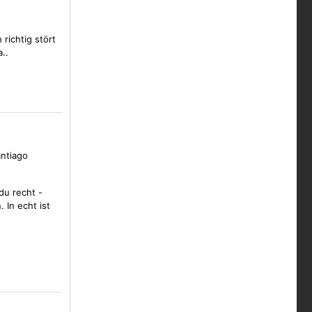
richtig stört
..
antiago
du recht -
 In echt ist