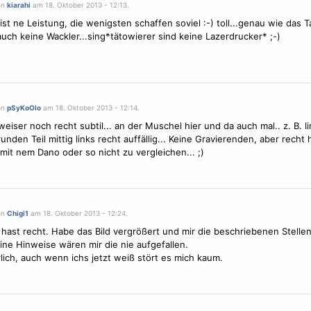
on
kiarahi
am 18. Oktober 2013 - 12:13.
ist ne Leistung, die wenigsten schaffen soviel :-) toll...genau wie das T
auch keine Wackler...sing*tätowierer sind keine Lazerdrucker* ;-)
on
pSyKoOlo
am 18. Oktober 2013 - 12:14.
iser noch recht subtil... an der Muschel hier und da auch mal.. z. B. li
unden Teil mittig links recht auffällig... Keine Gravierenden, aber recht 
 mit nem Dano oder so nicht zu vergleichen... ;)
on
Chigi1
am 18. Oktober 2013 - 12:24.
 hast recht. Habe das Bild vergrößert und mir die beschriebenen Stell
ne Hinweise wären mir die nie aufgefallen.
lich, auch wenn ichs jetzt weiß stört es mich kaum.