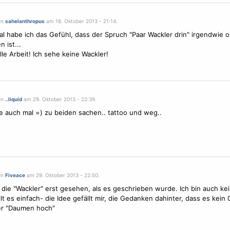
on
sahelanthropus
am 18. Oktober 2013 - 21:14.
 habe ich das Gefühl, dass der Spruch "Paar Wackler drin" irgendwie ob
 ist...
lle Arbeit! Ich sehe keine Wackler!
on
..liquid
am 29. Oktober 2013 - 22:39.
re auch mal =) zu beiden sachen.. tattoo und weg..
on
Fiveace
am 29. Oktober 2013 - 22:50.
 die "Wackler" erst gesehen, als es geschrieben wurde. Ich bin auch kein
llt es einfach- die Idee gefällt mir, die Gedanken dahinter, dass es kein
er "Daumen hoch"