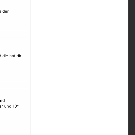
a der
 die hat dir
und
er und 10*