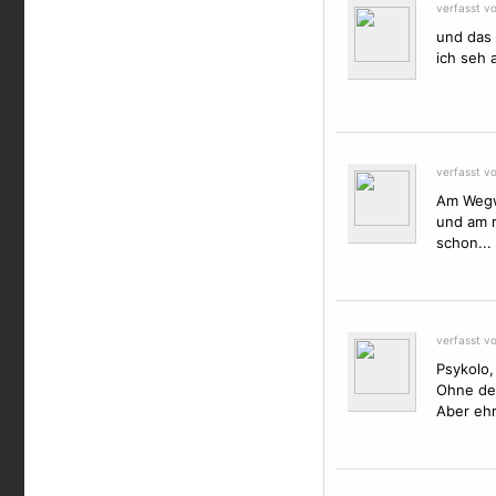
verfasst v
und das 
ich seh 
verfasst v
Am Wegwe
und am r
schon...
verfasst v
Psykolo,
Ohne dei
Aber ehr