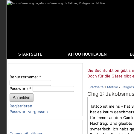
Tattoo-Bewertung für Tattoos, Vorlagen und Motive
STARTSEITE
TATTOO HOCHLADEN
B
Benutzeranmeldung
Die Suchfunktion gibt's n
Doch für die Gäste gibt 
Benutzername:
*
Startseite
»
Motive
»
Religiös
Passwort:
*
: Jakobsmus
Chigi1
Registrieren
Tattoo ist meins - ha
Passwort vergessen
hat es kaum geschmerzt 
für immer an den Cami
Nachtrag: Und glaubts m
Tattoo-Kategorien
symetrisch. Ich habs g
Community-News