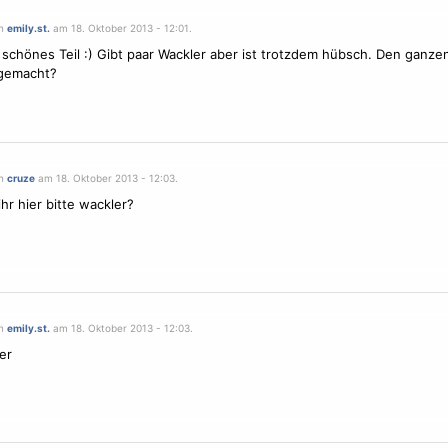
on
emily.st.
am 18. Oktober 2013 - 12:01.
 schönes Teil :) Gibt paar Wackler aber ist trotzdem hübsch. Den ganz
gemacht?
on
cruze
am 18. Oktober 2013 - 12:03.
hr hier bitte wackler?
on
emily.st.
am 18. Oktober 2013 - 12:03.
er