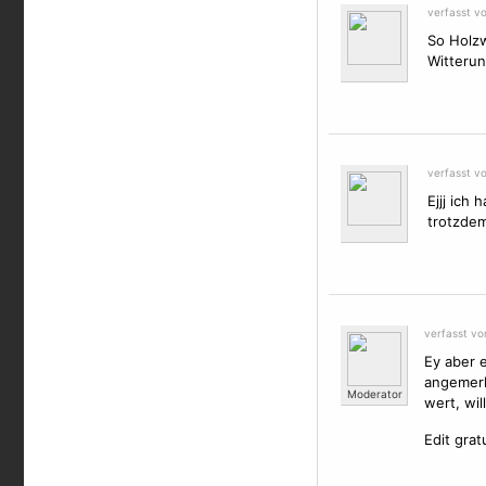
verfasst v
So Holzw
Witterun
verfasst v
Ejjj ich 
trotzde
verfasst v
Ey aber e
angemerkt
Moderator
wert, wil
Edit grat