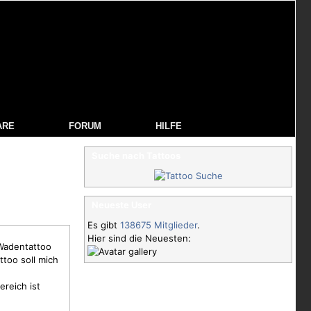
ARE
FORUM
HILFE
Suche nach Tattoos
Neueste User
Es gibt
138675 Mitglieder
.
Hier sind die Neuesten:
 Wadentattoo
ttoo soll mich
ereich ist