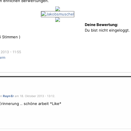
en ehrlichen Berwertungen.
Deine Bewertung:
Du bist nicht eingeloggt.
6
Stimmen )
 2013 - 11:55
arm
on
Rayn Er
am 18. Oktober 2013 - 13:12.
rinnerung .. schöne arbeit *Like*