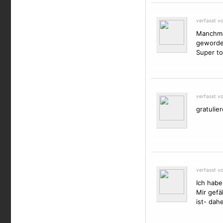
verfasst v
Manchmal
geworden
Super to
verfasst v
gratulie
verfasst v
Ich habe
Mir gefä
ist- dah