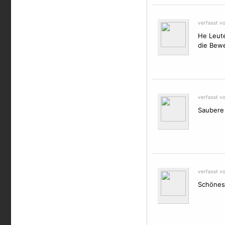
verfasst v
He Leute
die Bew
verfasst v
Saubere 
verfasst v
Schönes 