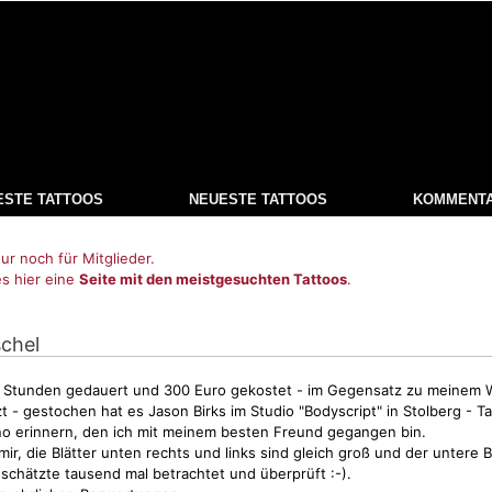
ESTE TATTOOS
NEUESTE TATTOOS
KOMMENT
ur noch für Mitglieder.
es hier eine
Seite mit den meistgesuchten Tattoos
.
chel
t 3 Stunden gedauert und 300 Euro gekostet - im Gegensatz zu meinem
- gestochen hat es Jason Birks im Studio "Bodyscript" in Stolberg - Ta
no erinnern, den ich mit meinem besten Freund gegangen bin.
ir, die Blätter unten rechts und links sind gleich groß und der untere B
eschätzte tausend mal betrachtet und überprüft :-).