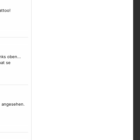
attoo!
nks oben...
hat se
en angesehen.