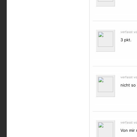
verfasst v
3 pkt.
verfasst v
nicht so 
verfasst v
Von mir ma