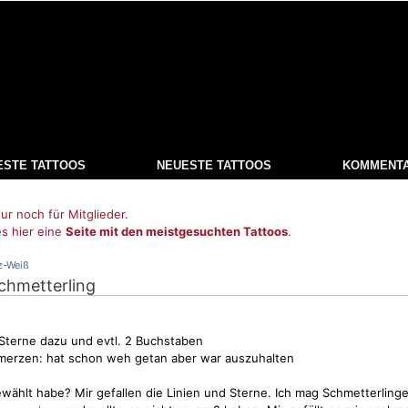
ESTE TATTOOS
NEUESTE TATTOOS
KOMMENT
ur noch für Mitglieder.
es hier eine
Seite mit den meistgesuchten Tattoos
.
z-Weiß
chmetterling
Sterne
dazu und evtl. 2 Buchstaben
hmerzen: hat schon weh getan aber war auszuhalten
wählt habe? Mir gefallen die Linien und
Sterne
. Ich mag Schmetterling