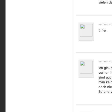
vielen d
verfasst v
2 Pkt.
verfasst v
ich glau
vorher i
sind au
man kein
doch nic
So und v