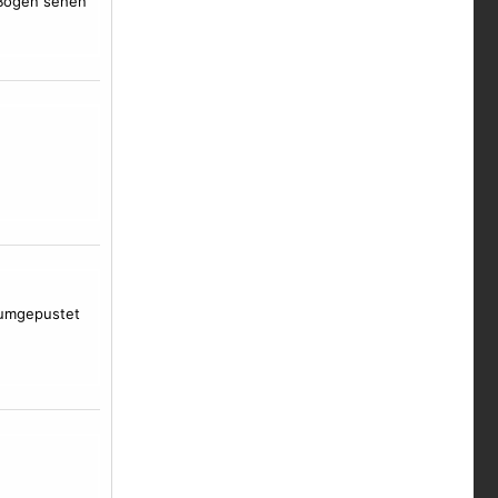
e Bögen sehen
e umgepustet