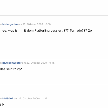
on
bin im garten
am 22. Oktober 2009 - 0:00.
nee, was is n mit dem Flatterling passiert ??? Tornado??? 2p
on
Blutsschwester
am 22. Oktober 2009 - 9:45.
 das sein?? 2p*
on
Mel3007
am 22. Oktober 2009 - 11:37.
3 P