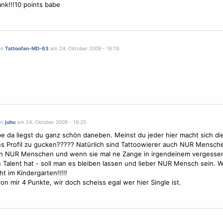
ank!!!10 points babe
on
Tattoofan-MD-63
am 24. Oktober 2009 - 16:19.
on
juhu
am 24. Oktober 2009 - 16:25.
be da liegst du ganz schön daneben. Meinst du jeder hier macht sich d
ns Profil zu gucken????? Natürlich sind Tattoowierer auch NUR Mensche
ch NUR Menschen und wenn sie mal ne Zange in irgendeinem vergess
 Talent hat - soll man es bleiben lassen und lieber NUR Mensch sein. Wi
ht im Kindergarten!!!!!
on mir 4 Punkte, wir doch scheiss egal wer hier Single ist.