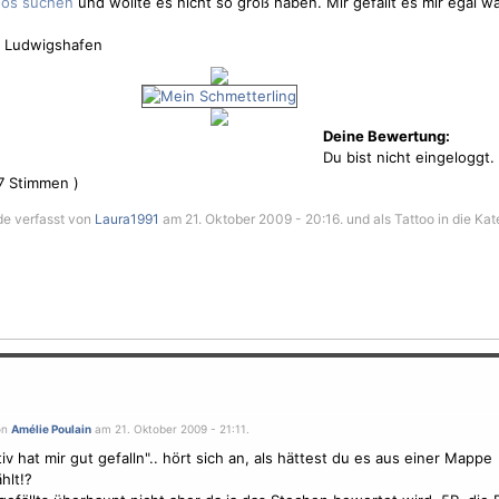
und wollte es nicht so groß haben. Mir gefällt es mir egal w
k Ludwigshafen
Deine Bewertung:
Du bist nicht eingeloggt.
7
Stimmen )
de verfasst von
Laura1991
am 21. Oktober 2009 - 20:16. und als Tattoo in die Kat
on
Amélie Poulain
am 21. Oktober 2009 - 21:11.
iv
hat mir gut gefalln".. hört sich an, als hättest du es aus einer Mappe
hlt!?