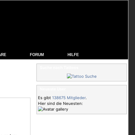
ARE
FORUM
HILFE
Suche nach Tattoos
Neueste User
Es gibt
138675 Mitglieder
.
Hier sind die Neuesten:
e