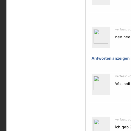
verfasst v
nee nee 
Antworten anzeigen
verfasst v
Was soll
verfasst v
ich geb 