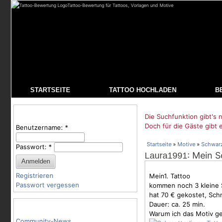
Tattoo-Bewertung für Tattoos, Vorlagen und Motive
STARTSEITE
TATTOO HOCHLADEN
B
Benutzeranmeldung
Die Suchfunktion gibt's n
Doch für die Gäste gibt 
Benutzername:
*
Startseite
»
Motive
»
Schwar
Passwort:
*
: Mein S
Laura1991
Registrieren
Mein1. Tattoo
Passwort vergessen
kommen noch 3 kleine
hat 70 € gekostet, Sc
Dauer: ca. 25 min.
Tattoo-Kategorien
Warum ich das
Motiv
ge
Community-News