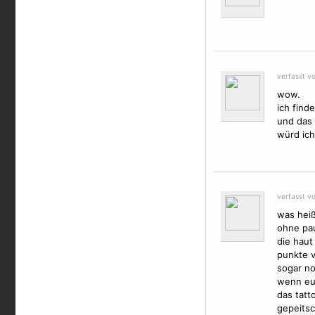
verfasst v
wow.
ich finde
und das 
würd ich
verfasst v
was heiß
ohne pau
die haut
punkte v
sogar no
wenn euc
das tatt
gepeitsc