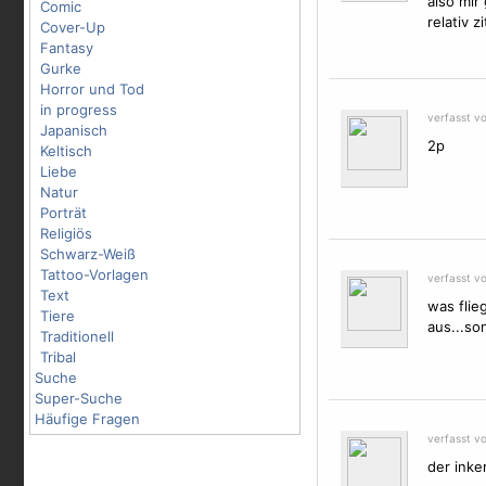
also mir
Comic
relativ zi
Cover-Up
Fantasy
Gurke
Horror und Tod
in progress
verfasst v
Japanisch
2p
Keltisch
Liebe
Natur
Porträt
Religiös
Schwarz-Weiß
Tattoo-Vorlagen
verfasst v
Text
was flie
Tiere
aus...so
Traditionell
Tribal
Suche
Super-Suche
Häufige Fragen
verfasst v
der inke