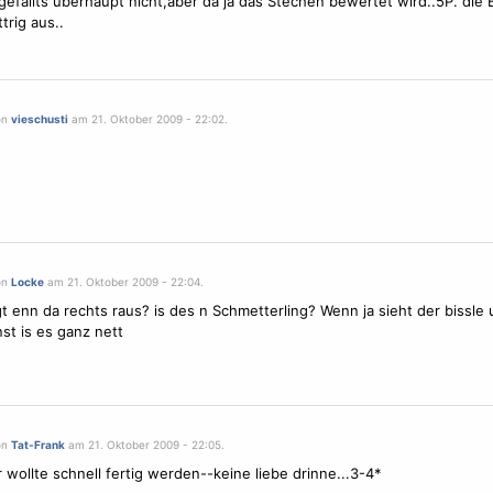
 gefällts überhaupt nicht,aber da ja das Stechen bewertet wird..5P. di
ttrig aus..
on
vieschusti
am 21. Oktober 2009 - 22:02.
on
Locke
am 21. Oktober 2009 - 22:04.
gt enn da rechts raus? is des n
Schmetterling
? Wenn ja sieht der bissl
nst is es ganz nett
on
Tat-Frank
am 21. Oktober 2009 - 22:05.
r wollte schnell fertig werden--keine liebe drinne...3-4*