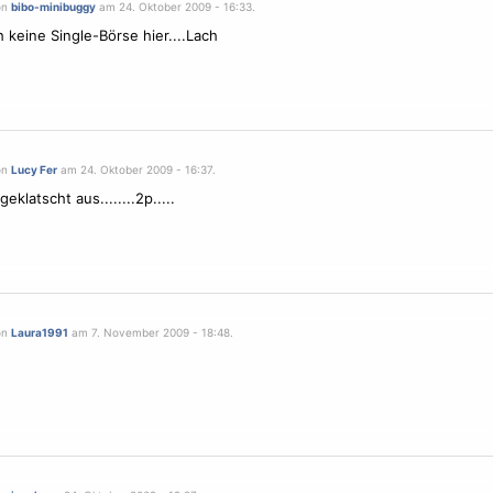
on
bibo-minibuggy
am 24. Oktober 2009 - 16:33.
h keine Single-Börse hier....Lach
on
Lucy Fer
am 24. Oktober 2009 - 16:37.
geklatscht aus........2p.....
on
Laura1991
am 7. November 2009 - 18:48.