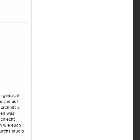
em gemacht
leiche auf
urchnitt 3
hen was
schlecht
ch wie euch
durchs studio