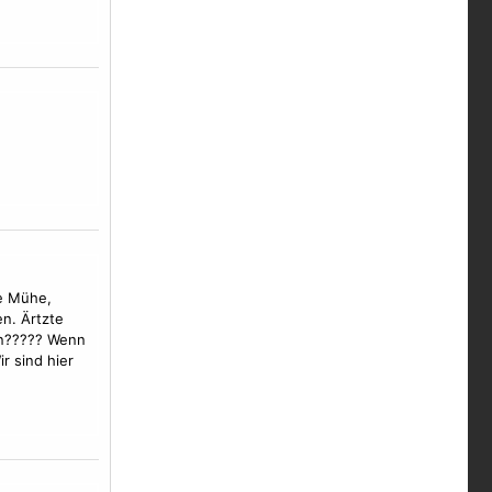
ie Mühe,
n. Ärtzte
en????? Wenn
r sind hier