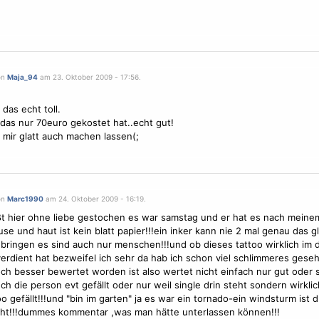
on
Maja_94
am 23. Oktober 2009 - 17:56.
 das echt toll.
das nur 70euro gekostet hat..echt gut!
 mir glatt auch machen lassen(;
on
Marc1990
am 24. Oktober 2009 - 16:19.
t hier ohne liebe gestochen es war samstag und er hat es nach mein
se und haut ist kein blatt papier!!!ein inker kann nie 2 mal genau das g
 bringen es sind auch nur menschen!!!und ob dieses tattoo wirklich im d
erdient hat bezweifel ich sehr da hab ich schon viel schlimmeres gese
ch besser bewertet worden ist also wertet nicht einfach nur gut oder 
h die person evt gefällt oder nur weil single drin steht sondern wirkli
oo gefällt!!!und "bin im garten" ja es war ein tornado-ein windsturm ist 
ht!!!dummes kommentar ,was man hätte unterlassen können!!!