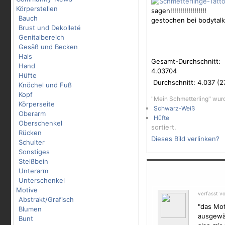
Körperstellen
sagen!!!!!!!!!!!!!!!!!!
Bauch
gestochen bei bodytal
Brust und Dekolleté
Genitalbereich
Gesäß und Becken
Hals
Gesamt-Durchschnitt:
Hand
4.03704
Hüfte
Durchschnitt:
4.037
(
2
Knöchel und Fuß
Kopf
"Mein Schmetterling" wur
Körperseite
Schwarz-Weiß
Oberarm
Hüfte
Oberschenkel
sortiert.
Rücken
Dieses Bild verlinken?
Schulter
Sonstiges
Steißbein
Unterarm
Unterschenkel
Motive
verfasst v
Abstrakt/Grafisch
"das
Mot
Blumen
ausgewä
Bunt