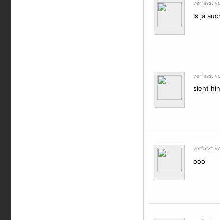
verfasst v
Is ja auc
verfasst v
sieht hin
verfasst v
ooo