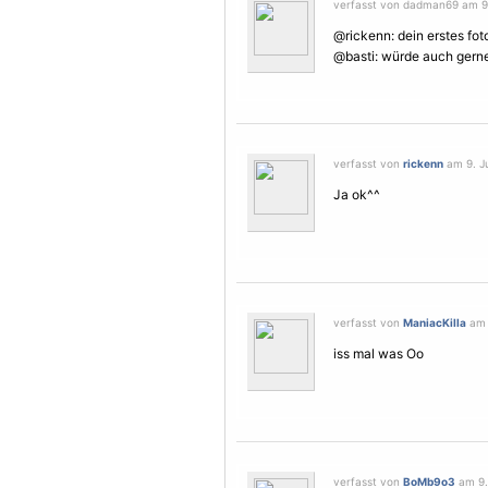
verfasst von dadman69 am 9. 
@rickenn: dein erstes fot
@basti: würde auch gerne 
verfasst von
rickenn
am 9. Ju
Ja ok^^
verfasst von
ManiacKilla
am 9
iss mal was Oo
verfasst von
BoMb9o3
am 9. 