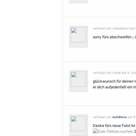
verfasst von chaosbraut am 9
sorry fürs abschweifen ;-
verfasst von colole am 9. Jun
glückwunsch für deinen t
er dich aufjedenfall! ein i
verfasst von
waldhexe
am 9. 
Danke fürs neue Foto! Is
.