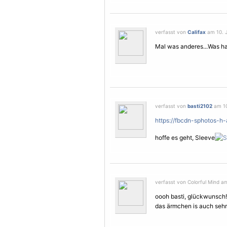
verfasst von
Califax
am 10. J
Mal was anderes...Was ha
verfasst von
basti2102
am 10
https://fbcdn-sphotos-h-
hoffe es geht, Sleeve
verfasst von Colorful Mind am
oooh basti, glückwunsch! 
das ärmchen is auch sehr i