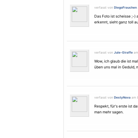
verfasst von
DiegoFrauchen
Das Foto ist scheisse ;-)
erkennt, sieht ganz toll a
verfasst von
Jule-Giraffe
am 
Wow, ich glaub die ist mal
üben uns mal in Geduld, 
verfasst von
DestyNova
am 8
Respekt, für's erste ist d
man mehr sagen.