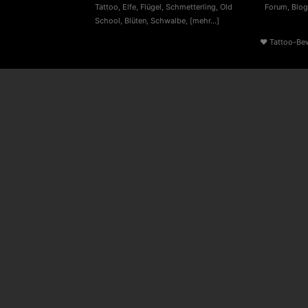
Tattoo
,
Elfe
,
Flügel
,
Schmetterling
,
Old
Forum
,
Blog
School
,
Blüten
,
Schwalbe
,
[mehr...]
♥
Tattoo-Be