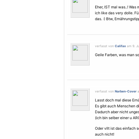
Eher, IST mal was..! Was 
ich like das very dolle. F
das. :) Btw, Ernährungstip
verfasst von
Califax
am 9. Ju
Geile Farben, was man s
verfasst von
Narben-Cover
a
Lasst doch mal diese Ern
Es gibt auch Menschen d
Dadurch aber nicht unges
(ich bin selber einer u 
Oder vllt ist das einfach
auch nicht!