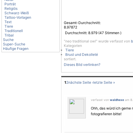
Porträt
Religiös
Schwarz-Weiß
Tattoo-Vorlagen
Text
Gesamt-Durchschnitt:
Tiere
8.97872
Traditionell
Durchschnitt:
8.979
(
47
Stimmen )
Tribal
Suche
"neo traditional owl" wurde verfasst von
b
Super-Suche
Kategorien
Häufige Fragen
Tiere
Brust und Dekolleté
sortiert.
Dieses Bild verlinken?
1
2
nächste Seite ›
letzte Seite »
verfasst von
waldhexe
am 8. 
Ohh, das würd ich gerne
fotografieren bitte!