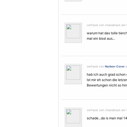
verfasst von chaosbraut am 9.
warum hat das tolle tier
mal ein bissl aus...
verfasst von
Narben-Cover
a
hab ich auch grad schon g
Ist mir eh schon die letz
Bewertungen nicht so hinh
verfasst von chaosbraut am 9
schade...da is man mal 14