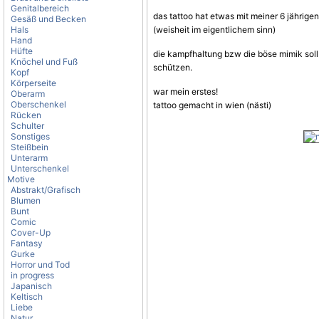
Genitalbereich
das tattoo hat etwas mit meiner 6 jährigen
Gesäß und Becken
Hals
(weisheit im eigentlichem sinn)
Hand
Hüfte
die kampfhaltung bzw die böse mimik soll
Knöchel und Fuß
schützen.
Kopf
Körperseite
war mein erstes!
Oberarm
Oberschenkel
tattoo gemacht in wien (nästi)
Rücken
Schulter
Sonstiges
Steißbein
Unterarm
Unterschenkel
Motive
Abstrakt/Grafisch
Blumen
Bunt
Comic
Cover-Up
Fantasy
Gurke
Horror und Tod
in progress
Japanisch
Keltisch
Liebe
Natur