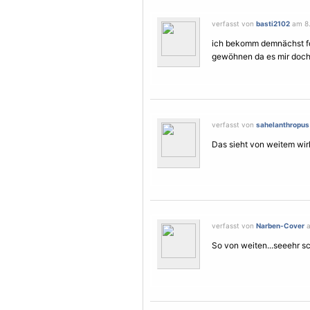
verfasst von
basti2102
am 8.
ich bekomm demnächst fot
gewöhnen da es mir doch 
verfasst von
sahelanthropus
Das sieht von weitem wirk
verfasst von
Narben-Cover
a
So von weiten...seeehr s