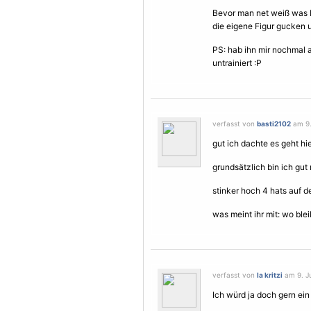
Bevor man net weiß was lo
die eigene Figur gucken u
PS: hab ihn mir nochmal a
untrainiert :P
verfasst von
basti2102
am 9.
gut ich dachte es geht hi
grundsätzlich bin ich gut
stinker hoch 4 hats auf d
was meint ihr mit: wo blei
verfasst von
la kritzi
am 9. Ju
Ich würd ja doch gern ein