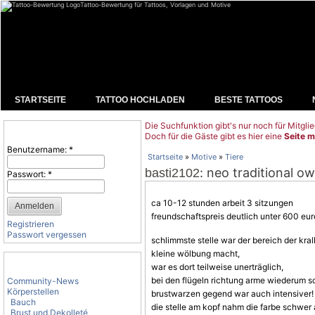
Tattoo-Bewertung für Tattoos, Vorlagen und Motive
STARTSEITE
TATTOO HOCHLADEN
BESTE TATTOOS
Die Suchfunktion gibt's nur noch für Mitglie
Benutzeranmeldung
Doch für die Gäste gibt es hier eine
Seite m
Benutzername:
*
Startseite
»
Motive
»
Tiere
: neo traditional ow
basti2102
Passwort:
*
ca 10-12 stunden arbeit 3 sitzungen
freundschaftspreis deutlich unter 600 euro 
Registrieren
Passwort vergessen
schlimmste stelle war der bereich der kral
kleine wölbung macht,
Tattoo-Kategorien
war es dort teilweise unerträglich,
bei den flügeln richtung arme wiederum sch
Community-News
Körperstellen
brustwarzen gegend war auch intensiver!
Bauch
die stelle am kopf nahm die farbe schwer 
Brust und Dekolleté