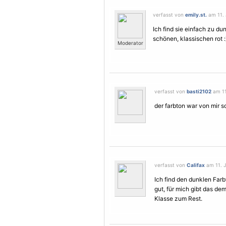
verfasst von
emily.st.
am 11. 
Ich find sie einfach zu d
schönen, klassischen rot :
Moderator
verfasst von
basti2102
am 11
der farbton war von mir so
verfasst von
Califax
am 11. J
Ich find den dunklen Farb
gut, für mich gibt das d
Klasse zum Rest.