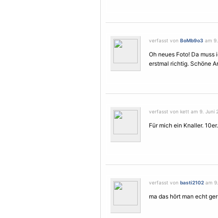
verfasst von
BoMb9o3
am 9. 
Oh neues Foto! Da muss i
erstmal richtig. Schöne Ar
verfasst von kett am 9. Juni 
Für mich ein Knaller. 10er.
verfasst von
basti2102
am 9.
ma das hört man echt gerne