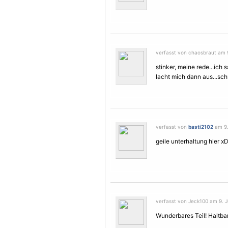
verfasst von chaosbraut am 9
stinker, meine rede...ich 
lacht mich dann aus...schn
verfasst von
basti2102
am 9.
geile unterhaltung hier x
verfasst von Jeck100 am 9. Ju
Wunderbares Teil! Haltba