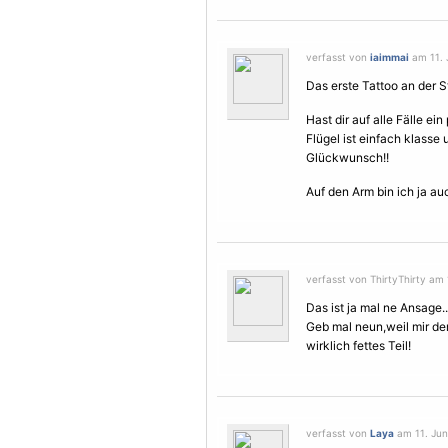
verfasst von
iaimmai
am 11. J
Das erste Tattoo an der Ste
Hast dir auf alle Fälle ei
Flügel
ist einfach klasse
Glückwunsch!!
Auf den Arm bin ich ja au
verfasst von ThirtyThirty am 
Das ist ja mal ne Ansage.
Geb mal neun,weil mir der 
wirklich fettes Teil!
verfasst von
Laya
am 11. Juni