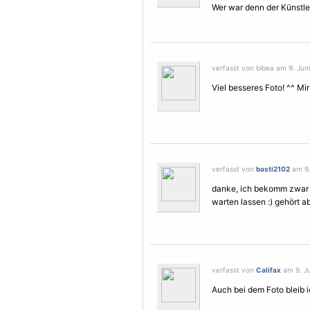
Wer war denn der Künstle
verfasst von bibea am 9. Juni
Viel besseres Foto! ^^ Mir 
verfasst von
basti2102
am 9.
danke, ich bekomm zwar no
warten lassen :) gehört 
verfasst von
Califax
am 9. Ju
Auch bei dem Foto bleib i