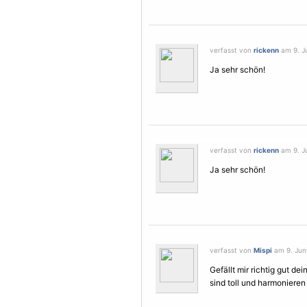
verfasst von
rickenn
am 9. Ju
Ja sehr schön!
verfasst von
rickenn
am 9. Ju
Ja sehr schön!
verfasst von
Mispi
am 9. Juni
Gefällt mir richtig gut dei
sind toll und harmoniere