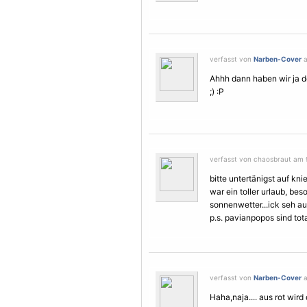
verfasst von
Narben-Cover
a
Ahhh dann haben wir ja d
;) :P
verfasst von chaosbraut am 9
bitte untertänigst auf kn
war ein toller urlaub, be
sonnenwetter...ick seh au
p.s. pavianpopos sind total
verfasst von
Narben-Cover
a
Haha,naja.... aus rot wird