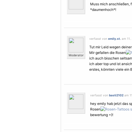
Muss mich anschließen, fü
*daumenhoch*!
verfasst von
emily.st.
am 11. 
Tut mir Leid wegen deiner 
Mir gefallen die Rosen
Moderator
ich auch bisschen seltsam
ich aber top und ist ansi
erstes, könnten viele ein 
verfasst von
basti2102
am 11
hey emily hab jetzt das s
Rosen
bewertung =)!