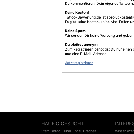
Du kommentieren, Dein eigenes Tattoo h
Keine Kosten!
Tattoo-Bewertung.de ist absolut kostenf
Es gibt keine Kosten, keine Abo-Fallen u
Keine Spam!
Wir senden Dir keine Werbung und geben D
Du bleibst anonym!
Zum Registrieren benötigst Du nur einen
und eine E-Mail-Adresse.
Jetzt registrieren
HÄUFIG GESUCHT
INTERE
Stern Tattoo
,
Tribal
,
Engel
,
Drachen
Wissenswert