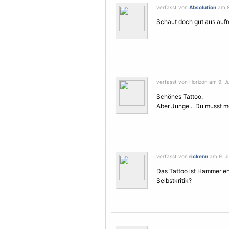
verfasst von
Absolution
am 8.
Schaut doch gut aus aufm e
verfasst von Horizon am 9. Ju
Schönes Tattoo.
Aber Junge... Du musst me
verfasst von
rickenn
am 9. Ju
Das Tattoo ist Hammer ehr
Selbstkritik?