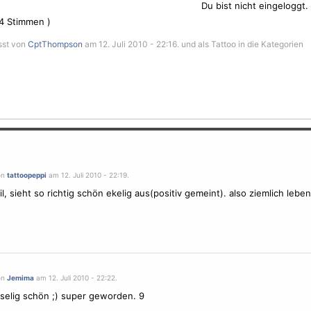
Du bist nicht eingeloggt.
4
Stimmen )
sst von
CptThompson
am 12. Juli 2010 - 22:16. und als Tattoo in die Kategorien
on
tattoopeppi
am 12. Juli 2010 - 22:19.
il, sieht so richtig schön ekelig aus(positiv gemeint). also ziemlich lebe
on
Jemima
am 12. Juli 2010 - 22:22.
selig schön ;) super geworden. 9