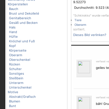
9.52273
Körperstellen
Durchschnitt:
9.523
(
4
Bauch
Brust und Dekolleté
"Schkirokko" wurde verfa
Genitalbereich
Tiere
Gesäß und Becken
Oberarm
Hals
sortiert.
Hand
Dieses Bild verlinken?
Hüfte
Knöchel und Fuß
Kopf
Körperseite
Oberarm
Oberschenkel
verfasst v
Rücken
geiles te
Schulter
Sonstiges
Steißbein
Unterarm
Unterschenkel
Motive
Abstrakt/Grafisch
verfasst v
Blumen
bäh! Gru
Bunt