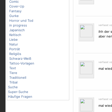
Comic
Cover-Up
Fantasy
Gurke
Horror und Tod
in progress
verfasst v
Japanisch
ihh der 
Keltisch
aber nen
Liebe
Natur
Porträt
Religiös
Schwarz-Weiß
verfasst v
Tattoo-Vorlagen
Text
mal wied
Tiere
Traditionell
Tribal
Suche
Super-Suche
Häufige Fragen
verfasst v
mal wied