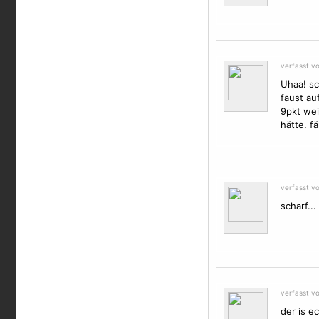
verfasst v
Uhaa! sc
faust au
9pkt wei
hätte. fä
verfasst v
scharf...
verfasst v
der is ec