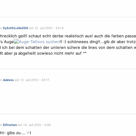
on
EyEofSiLeNcE69
am 12. Juli 2010 - 23:14.
hrecklich geil!! schaut echt derbe realistisch aus! auch die farben pass
fs Auge
!! :) schöneees ding!!...gib dir aber tro
l ich bei dem schatten der unteren schere die lines von dem schatten
llt aber ja abgeheilt sowieso nicht mehr auf ^^
on
dukkes
am 12. Juli 2010 - 23:17.
on
Elfinchen
am 13. Juli 2010 - 0:00.
ht- gibs zu.... :-)