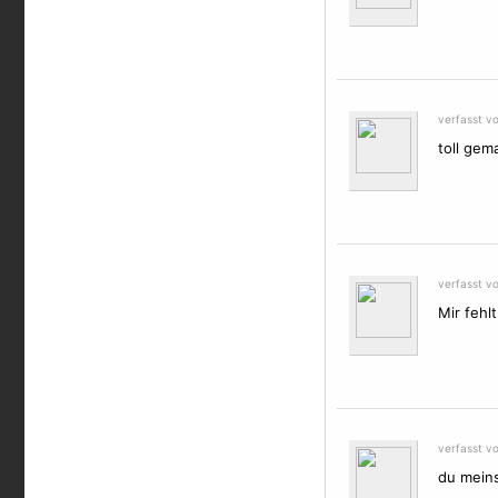
verfasst v
toll gem
verfasst v
Mir fehl
verfasst v
du meins