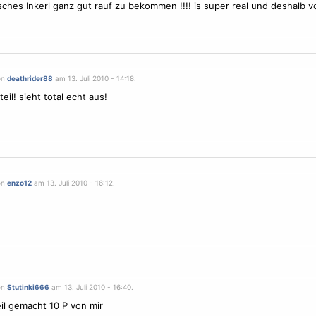
risches Inkerl ganz gut rauf zu bekommen !!!! is super real und deshalb v
on
deathrider88
am 13. Juli 2010 - 14:18.
eil! sieht total echt aus!
on
enzo12
am 13. Juli 2010 - 16:12.
on
Stutinki666
am 13. Juli 2010 - 16:40.
il gemacht 10 P von mir