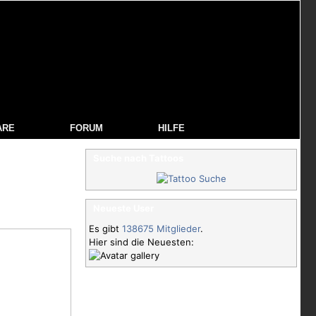
ARE
FORUM
HILFE
Suche nach Tattoos
Neueste User
Es gibt
138675 Mitglieder
.
Hier sind die Neuesten: