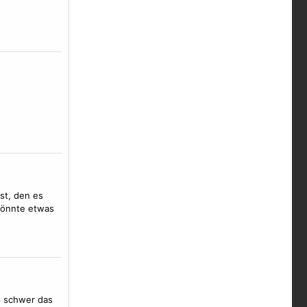
st, den es
 könnte etwas
iß schwer das