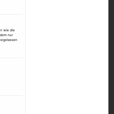
en wie die
tzdem nur
 wegelassen