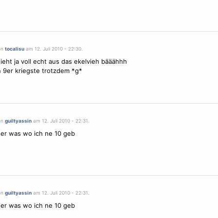
on
tocalisu
am 12. Juli 2010 - 22:30.
sieht ja voll echt aus das ekelvieh bääähhh
 9er kriegste trotzdem *g*
on
guiltyassin
am 12. Juli 2010 - 22:31.
er was wo ich ne 10 geb
on
guiltyassin
am 12. Juli 2010 - 22:31.
er was wo ich ne 10 geb