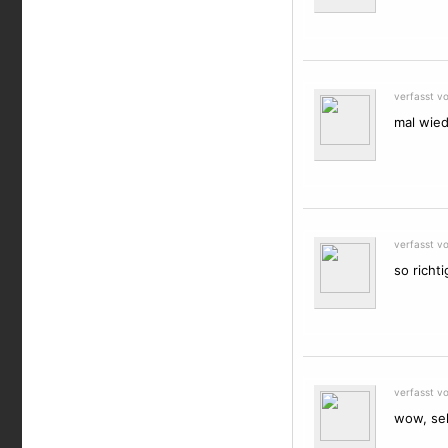
verfasst v
mal wied
verfasst vo
so richti
verfasst v
wow, seh