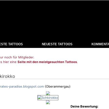
ESTE TATTOOS
NEUESTE TATTOOS
KOMMENT
ur noch für Mitglieder.
es hier eine
Seite mit den meistgesuchten Tattoos
.
hkirokko
rates-paradise.blogspot.com
(Oberammergau)
Deine Bewertung: