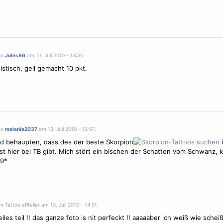
on
Jules86
am 13. Juli 2010 - 13:50.
listisch, geil gemacht 10 pkt.
on
melanie2037
am 13. Juli 2010 - 13:57.
d behaupten, dass des der beste Skorpion
i
t hier bei TB gibt. Mich stört ein bischen der Schatten vom Schwanz,
 9*
n Tattoo aRtelier am 13. Juli 2010 - 14:01.
les teil !! das ganze foto is nit perfeckt !! aaaaaber ich weiß wie sche