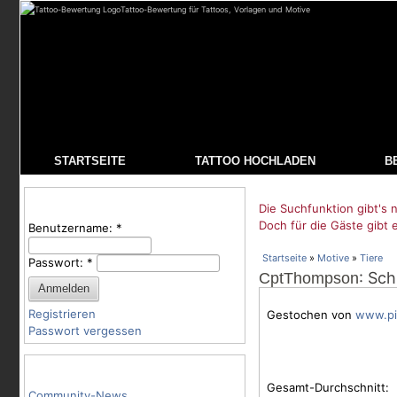
Tattoo-Bewertung für Tattoos, Vorlagen und Motive
STARTSEITE
TATTOO HOCHLADEN
B
Benutzeranmeldung
Die Suchfunktion gibt's n
Doch für die Gäste gibt 
Benutzername:
*
Startseite
»
Motive
»
Tiere
Passwort:
*
: Sc
CptThompson
Registrieren
Gestochen von
www.pi
Passwort vergessen
Tattoo-Kategorien
Gesamt-Durchschnitt:
Community-News