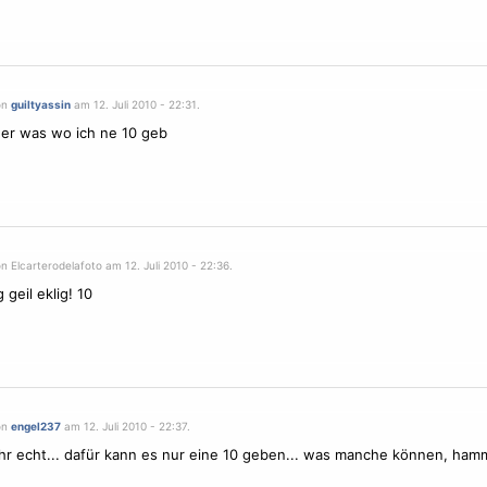
on
guiltyassin
am 12. Juli 2010 - 22:31.
er was wo ich ne 10 geb
n Elcarterodelafoto am 12. Juli 2010 - 22:36.
g geil eklig! 10
on
engel237
am 12. Juli 2010 - 22:37.
r echt... dafür kann es nur eine 10 geben... was manche können, hamme