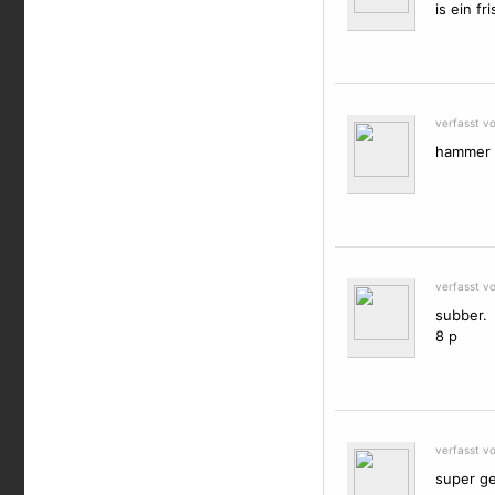
is ein f
verfasst v
hammer t
verfasst v
subber.
8 p
verfasst v
super ge