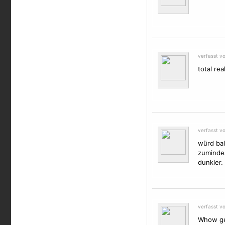
verfasst v
total rea
verfasst v
würd bal
zumindes
dunkler.
verfasst vo
Whow gei