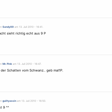
on
Sandy89
am 13. Juli 2010 - 16:41.
acht sieht richtig echt aus 9 P
on
Mr. Pink
am 13. Juli 2010 - 16:47.
t der Schatten vom Schwanz.. geb mal1P.
on
guiltyassin
am 13. Juli 2010 - 16:50.
t 9 ^^