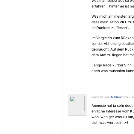
Was man selbst aus so wa
erfahren... hinterher ist 
Was mich am meisten ärger
dass mein
Tatoo
VIEL zu t
im Dunkeln zu "lesen".
Im Vergleich zum Rückent
bei der Abheilung deutlic
gebraucht. Auf dem Rücke
dem Arm zu liegen hat me
Lange Rede kurzer Sinn, 
noch was rausholen kann u
verfasst von
A-Punkt
am 7. N
Amnesie hat ja sehr deut
ehrliche Interesse vom Ku
wohl weniger was zu tun,
sich was wert sein. :-)