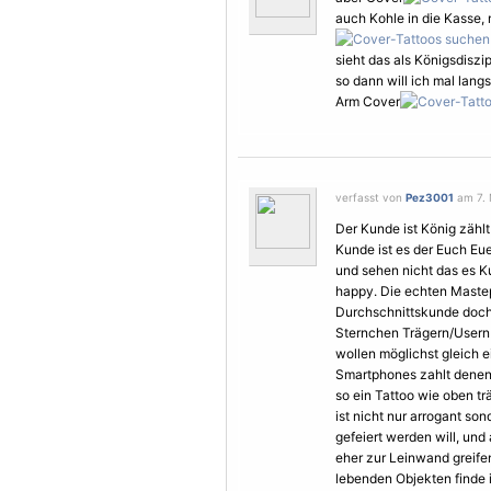
auch Kohle in die Kasse, 
sieht das als Königsdiszip
so dann will ich mal lan
Arm Cover
verfasst von
Pez3001
am 7. 
Der Kunde ist König zählt
Kunde ist es der Euch Eue
und sehen nicht das es Ku
happy. Die echten Mastep
Durchschnittskunde doch 
Sternchen Trägern/Usern 
wollen möglichst gleich 
Smartphones zahlt denen
so ein Tattoo wie oben tr
ist nicht nur arrogant so
gefeiert werden will, un
eher zur Leinwand greife
lebenden Objekten finde 