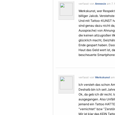
verfasst von
Amnesie
am 7. 
Werkskunst, wer Respekt 
billiger Jakob. Verstehste
Und mit Tattoo-KUNST hat
sind genau dazu nicht da,
Aussprache) von Ahnungslo
die keinen allzugroßen We
glücklich macht, Geizhäl
Ende gespart haben. Das
Haut das Geld wert ist, 
bescheuerte Smartphones 
verfasst von
Werkskunst
am 
Ich versteh das schon Am
Deshalb bin ich seit Jah
Ok, da geb ich dir recht. 
ausgegangen. Also Unfäll
jemand ein Tattoo HATTE, 
"vernichtet" bzw "Zerstör
Mir ist klar das KEIN Tat