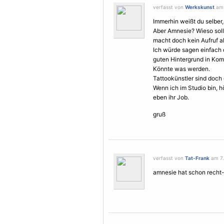
verfasst von
Werkskunst
am 
Immerhin weißt du selber, 
Aber Amnesie? Wieso sollt
macht doch kein Aufruf al
Ich würde sagen einfach 
guten Hintergrund in Komb
Könnte was werden.
Tattookünstler sind doch 
Wenn ich im Studio bin, 
eben ihr Job.
gruß
verfasst von
Tat-Frank
am 7.
amnesie hat schon recht-