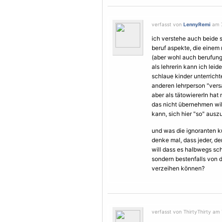
verfasst von
LennyRemi
am 7
ich verstehe auch beide s
beruf aspekte, die einem 
(aber wohl auch berufung 
als lehrerin kann ich lei
schlaue kinder unterricht
anderen lehrperson "vers
aber als tätowiererIn ha
das nicht übernehmen will
kann, sich hier "so" ausz
und was die ignoranten k
denke mal, dass jeder, de
will dass es halbwegs sc
sondern bestenfalls von 
verzeihen können?
verfasst von ThirtyThirty am