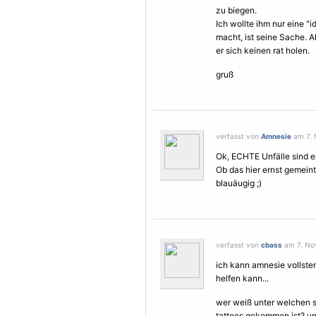
zu biegen.
Ich wollte ihm nur eine "
macht, ist seine Sache. A
er sich keinen rat holen.
gruß
verfasst von
Amnesie
am 7. 
Ok, ECHTE Unfälle sind ei
Ob das hier ernst gemeint 
blauäugig ;)
verfasst von
cbass
am 7. Nov
ich kann amnesie vollste
helfen kann...
wer weiß unter welchen 
tattoos gekommen ist? und