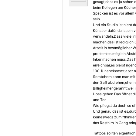
gesagt,dass es ja schon 
beim Kollegen am Küchent
Spacken ist es vor allem w
sein.
Und ein Studio ist nicht 
Künstler dafür da ist,ein
verwandeln.Dass viele In
machen,das ist lediglich
Arbeit in bestmöglicher W
problemlos möglich.Abstr
Inker machen muss.Das hei
erreichbar,es bleibt irg
100 % nahekommt,aber nie
Scratchern kann man mit
den Saft abdrehen,eher n
Billigheimer gerannt,weil 
Hose gehen.Das öffnet di
und Tor.
Wie pflegst du doch so of
Und genau das ist es,du
keineswegs zum "thinken
das Resthirn in Gang bri
Tattoos sollten eigentlic