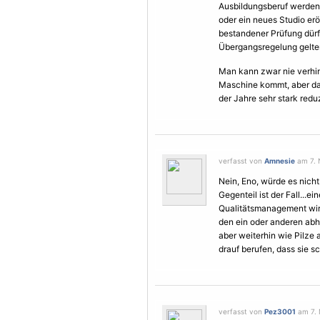
Ausbildungsberuf werden m
oder ein neues Studio erö
bestandener Prüfung dürf
Übergangsregelung gelte
Man kann zwar nie verhin
Maschine kommt, aber da
der Jahre sehr stark redu
verfasst von
Amnesie
am 7. 
Nein, Eno, würde es nicht
Gegenteil ist der Fall...e
Qualitätsmanagement wird 
den ein oder anderen abh
aber weiterhin wie Pilze
drauf berufen, dass sie sch
verfasst von
Pez3001
am 7. 