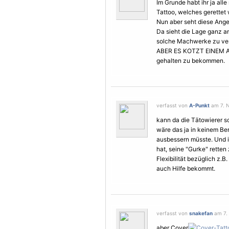
Im Grunde habt ihr ja alle
Tattoo, welches gerettet w
Nun aber seht diese Angel
Da sieht die Lage ganz an
solche Machwerke zu ver
ABER ES KOTZT EINEM AN 
gehalten zu bekommen.
verfasst von
A-Punkt
am 7. N
kann da die Tätowierer s
wäre das ja in keinem Be
ausbessern müsste. Und i
hat, seine "Gurke" retten
Flexibilität bezüglich z.
auch Hilfe bekommt.
verfasst von
snakefan
am 7. 
aber Cover