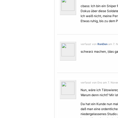
cbass: Ich bin ein Sniper 
Dokus über diese Soldate
Ich weiß nicht, meine Per
Etwas ruhig, bis zu dem 
verfasst von
RonDon
am 7. N
schwarz machen, (das ga
verfasst von Eno am 7. Nove
Nun, wäre ich Tätowierer
Warum denn nicht? Mir ist
Da hat ein Kunde nun mal
daß man eine ordentlich
niedergelassenes Studio 