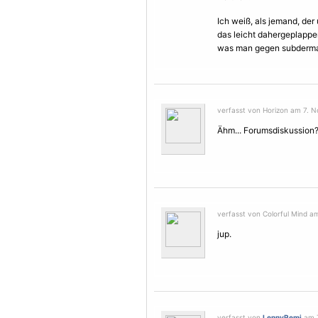
Ich weiß, als jemand, der 
das leicht dahergeplapper
was man gegen subderma
verfasst von Horizon am 7. N
Ähm... Forumsdiskussion??
verfasst von Colorful Mind a
jup.
verfasst von
LennyRemi
am 7