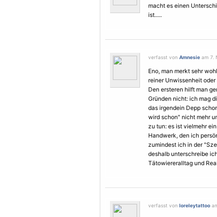
macht es einen Unterschi
ist.....
verfasst von
Amnesie
am 7. 
Eno, man merkt sehr wohl,
reiner Unwissenheit oder
Den ersteren hilft man g
Gründen nicht: ich mag di
das irgendein Depp schon 
wird schon" nicht mehr u
zu tun: es ist vielmehr e
Handwerk, den ich persö
zumindest ich in der "Sz
deshalb unterschreibe ic
Tätowiereralltag und Reali
verfasst von
loreleytattoo
am