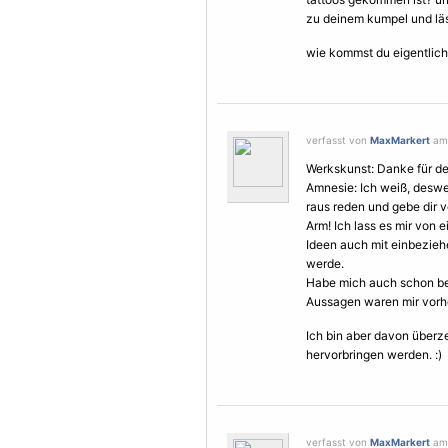
zu deinem kumpel und läs
wie kommst du eigentlich
verfasst von
MaxMarkert
am 
Werkskunst: Danke für de
Amnesie: Ich weiß, deswe
raus reden und gebe dir 
Arm! Ich lass es mir von 
Ideen auch mit einbezie
werde.
Habe mich auch schon be
Aussagen waren mir vorhe
Ich bin aber davon überze
hervorbringen werden. :)
verfasst von
MaxMarkert
am 