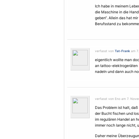
Ich habe in meinem Leben
die Maschine in die Hand
geben“. Allein das hat m
Berufsstand zu bekomme
verfasst von
Tat-Frank
am 7.
eigentlich wollte man do
an tattoo-elektrogeräten
nadeln und dann auch no
verfasst von Eno am 7. Nove
Das Problem ist halt, daß
der Bucht fischen und lo
im regulären Handel an 
immer noch lange nicht,
Daher meine Überzeugung