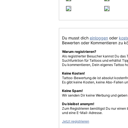
Du musst dich
einloggen
oder
koste
Bewerten oder Kommentieren zu k
Warum registrieren?
Als registrierter Besucher kannst Du das 
Suchfunktion für Tattoos und erhältst T
Du kommentieren, Dein eigenes Tattoo h
Keine Kosten!
Tattoo-Bewertung.de ist absolut kostenf
Es gibt keine Kosten, keine Abo-Fallen u
Keine Spam!
Wir senden Dir keine Werbung und geben D
Du bleibst anonym!
Zum Registrieren benötigst Du nur einen
und eine E-Mail-Adresse.
Jetzt registrieren