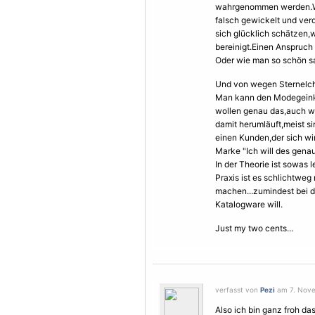
wahrgenommen werden.Wer
falsch gewickelt und verd
sich glücklich schätzen,w
bereinigt.Einen Anspruch 
Oder wie man so schön s
Und von wegen Sternelch
Man kann den Modegeinkte
wollen genau das,auch 
damit herumläuft,meist sin
einen Kunden,der sich wir
Marke "Ich will des genau
In der Theorie ist sowas 
Praxis ist es schlichtweg
machen...zumindest bei de
Katalogware will.
Just my two cents...
verfasst von
Pezi
am 7. Nove
Also ich bin ganz froh da