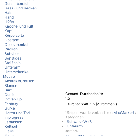
Genitalbereich
Gesäß und Becken
Hals
Hand
Hüfte
Knöchel und Fuß
Kopf
Körperseite
Oberarm
Oberschenkel
Rücken
Schulter
Sonstiges
Steißbein
Unterarm
Unterschenkel
Motive
Abstrakt/Grafisch
Blumen
Bunt
Gesamt-Durchschnitt:
Comic
1.5
Cover-Up
Fantasy
Durchschnitt:
1.5
(
2
Stimmen )
Gurke
"Sniper" wurde verfasst von
MaxMarkert
a
Horror und Tod
Kategorien
in progress
Schwarz-Weiß
Japanisch
Unterarm
Keltisch
sortiert.
Liebe
Natur