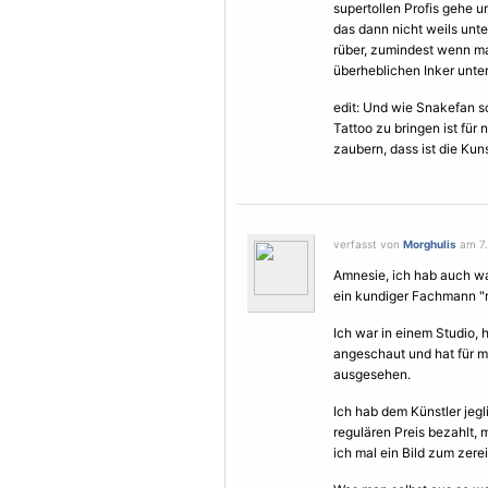
supertollen Profis gehe u
das dann nicht weils unte
rüber, zumindest wenn m
überheblichen Inker unte
edit: Und wie Snakefan s
Tattoo zu bringen ist für
zaubern, dass ist die Kuns
verfasst von
Morghulis
am 7.
Amnesie, ich hab auch w
ein kundiger Fachmann "r
Ich war in einem Studio,
angeschaut und hat für 
ausgesehen.
Ich hab dem Künstler jeg
regulären Preis bezahlt, 
ich mal ein Bild zum zerei