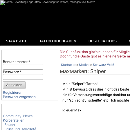
Tattoo-Bewertung für Tattoos, Vorlagen und Motive
STARTSEITE
TATTOO HOCHLADEN
BESTE TATTOOS
Die Suchfunktion gibt's nur noch für Mitglie
Benutzeranmeldung
Doch für die Gäste gibt es hier eine
Seite m
Benutzername:
*
Startseite
»
Motive
»
Schwarz-Weiß
: Sniper
MaxMarkert
Passwort:
*
Mein "Sniper"-Tattoo!
Mir ist bewusst, dass dies nicht das beste
Registrieren
bin für Verbessungsvorschläge dankbar und
Passwort vergessen
nur "schlecht", "scheiße" etc.! Ich möch
Tattoo-Kategorien
lg euer Max
Community-News
Körperstellen
Bauch
Brust und Dekolleté