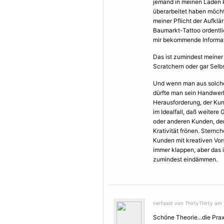
jemand in meinen Laden 
überarbeitet haben möch
meiner Pflicht der Aufk
Baumarkt-Tattoo ordentli
mir bekommende Informat
Das ist zumindest meine
Scratchern oder gar Sel
Und wenn man aus solchen
dürfte man sein Handwerk
Herausforderung, der Kund
im Idealfall, daß weitere
oder anderen Kunden, der
Krativität frönen. Stern
Kunden mit kreativen Vor
immer klappen, aber das 
zumindest eindämmen.
verfasst von ThirtyThirty am
Schöne Theorie...die Prax