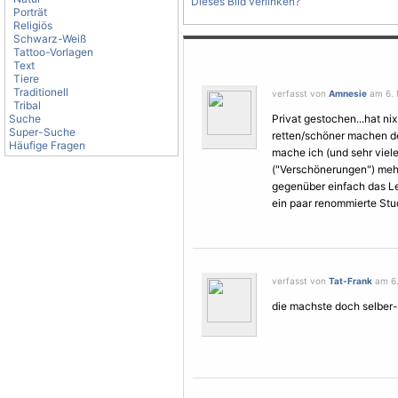
Dieses Bild verlinken?
Porträt
Religiös
Schwarz-Weiß
Tattoo-Vorlagen
Text
Tiere
Traditionell
verfasst von
Amnesie
am 6. 
Tribal
Suche
Privat gestochen...hat nix
Super-Suche
retten/schöner machen d
Häufige Fragen
mache ich (und sehr viel
("Verschönerungen") meh
gegenüber einfach das Let
ein paar renommierte Stud
verfasst von
Tat-Frank
am 6.
die machste doch selbe