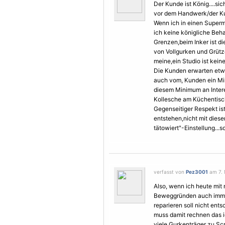
Der Kunde ist König....si
vor dem Handwerk/der K
Wenn ich in einen Superm
ich keine königliche Beh
Grenzen,beim Inker ist d
von Vollgurken und Grütz
meine,ein Studio ist kei
Die Kunden erwarten etwas
auch vom, Kunden ein M
diesem Minimum an Intere
Kollesche am Küchentisch 
Gegenseitiger Respekt is
entstehen,nicht mit diese
tätowiert"-Einstellung...s
verfasst von
Pez3001
am 7. 
Also, wenn ich heute mit
Beweggründen auch immer
reparieren soll nicht ent
muss damit rechnen das 
viele Gurkenträger zu Sc