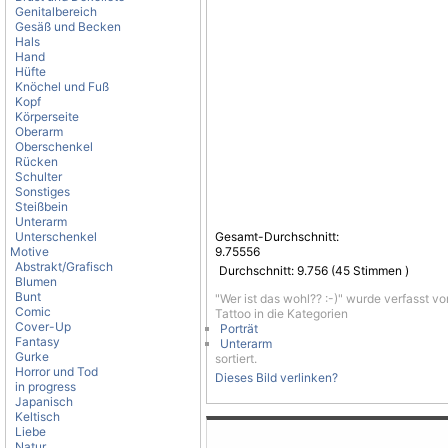
Genitalbereich
Gesäß und Becken
Hals
Hand
Hüfte
Knöchel und Fuß
Kopf
Körperseite
Oberarm
Oberschenkel
Rücken
Schulter
Sonstiges
Steißbein
Unterarm
Unterschenkel
Gesamt-Durchschnitt:
Motive
9.75556
Abstrakt/Grafisch
Durchschnitt:
9.756
(
45
Stimmen )
Blumen
Bunt
"Wer ist das wohl?? :-)" wurde verfasst v
Comic
Tattoo in die Kategorien
Cover-Up
Porträt
Fantasy
Unterarm
Gurke
sortiert.
Horror und Tod
Dieses Bild verlinken?
in progress
Japanisch
Keltisch
Liebe
Natur