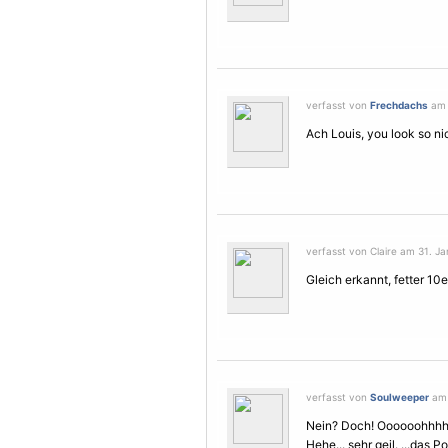
verfasst von
Frechdachs
am 
Ach Louis, you look so ni
verfasst von Claire am 31. Ja
Gleich erkannt, fetter 10e
verfasst von
Soulweeper
am 
Nein? Doch! Oooooohhhh
Hehe... sehr geil. ...das P