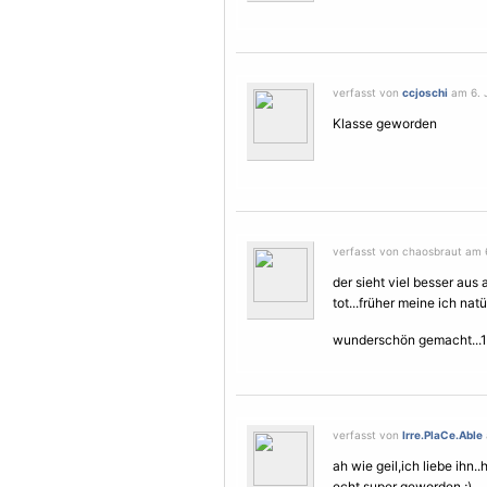
verfasst von
ccjoschi
am 6. J
Klasse geworden
verfasst von chaosbraut am 6
der sieht viel besser aus a
tot...früher meine ich natü
wunderschön gemacht...
verfasst von
Irre.PlaCe.Able
ah wie geil,ich liebe ihn
echt super geworden ;)