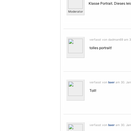
Klasse Portrait. Dieses le
Moderator
verfasst von dadman69 am 30
tolles portrait!
verfasst von
baer
am 30. Janu
Toll!
verfasst von
baer
am 30. Janu