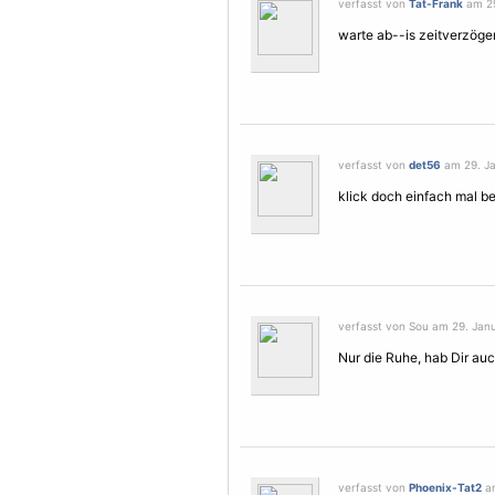
verfasst von
Tat-Frank
am 29
warte ab--is zeitverzöger
verfasst von
det56
am 29. Ja
klick doch einfach mal be
verfasst von Sou am 29. Janu
Nur die Ruhe, hab Dir au
verfasst von
Phoenix-Tat2
am