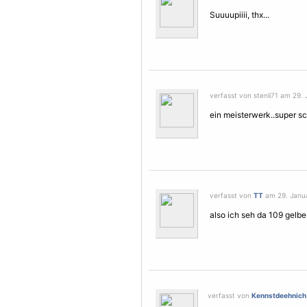
Suuuupiiii, thx...
verfasst von stenli71 am 29. 
ein meisterwerk..super s
verfasst von
TT
am 29. Janua
also ich seh da 109 gelbe
verfasst von
Kennstdeehnich