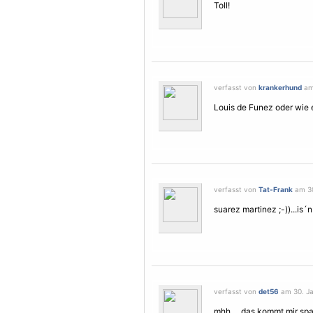
Toll!
verfasst von
krankerhund
am 
Louis de Funez oder wie e
verfasst von
Tat-Frank
am 30
suarez martinez ;-))...is´n
verfasst von
det56
am 30. Ja
mhh ... das kommt mir span