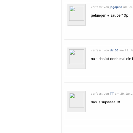
verfasst von
jagojens
am 29. 
gelungen + sauber,10p
verfasst von
det56
am 29. Ja
na - das ist doch mal ein kl
verfasst von
TT
am 29. Janua
das is supaaaa !!!!