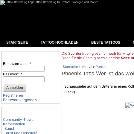
Tattoo-Bewertung für Tattoos, Vorlagen und Motive
STARTSEITE
TATTOO HOCHLADEN
BESTE TATTOOS
Die Suchfunktion gibt's nur noch für Mitglie
Benutzeranmeldung
Doch für die Gäste gibt es hier eine
Seite m
Benutzername:
*
Startseite
»
Motive
»
Porträt
: Wer ist das woh
Phoenix-Tat2
Passwort:
*
Schauspieler auf dem Unterarm eines Kol
Black)
Registrieren
Passwort vergessen
Tattoo-Kategorien
Community-News
Körperstellen
Bauch
Brust und Dekolleté