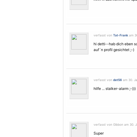
verfasst von
Tat-Frank
am 30
hi detti--hab dich eben 
auf´n profil gesichtet ;-)
verfasst von
det56
am 30. Ja
hilfe ... stalker-alarm ;-)))
verfasst von Gibbon am 30. J
Super