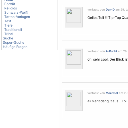
Porträt
Religiös
verfasst von
Dan-D
am 29. Ja
Schwarz-Weiß
Tattoo-Vorlagen
Geiles Teil !!! Tip-Top Qual
Text
Tiere
Traditionell
Tribal
Suche
Super-Suche
Häufige Fragen
verfasst von
A-Punkt
am 29. 
oh, sehr cool. Der Blick is
verfasst von
Meermel
am 29.
aii sieht der gut aus... Toll