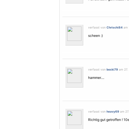
verfasst von
Chrischi84
am 1
scheen :)
verfasst von
bocki79
am 27. 
hammer....
verfasst von
heavy69
am 27.
Richtig gut getroffen ! 10