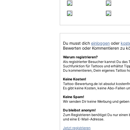
Du musst dich
einloggen
oder
koste
Bewerten oder Kommentieren zu k
Warum registrieren?
Als registrierter Besucher kannst Du das 
Suchfunktion für Tattoos und erhältst T
Du kommentieren, Dein eigenes Tattoo h
Keine Kosten!
Tattoo-Bewertung.de ist absolut kostenf
Es gibt keine Kosten, keine Abo-Fallen u
Keine Spam!
Wir senden Dir keine Werbung und geben D
Du bleibst anonym!
Zum Registrieren benötigst Du nur einen
und eine E-Mail-Adresse.
Jetzt registrieren