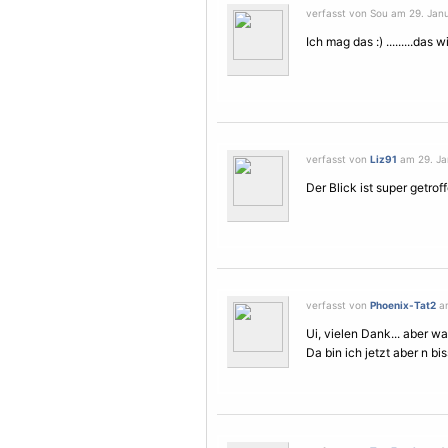
verfasst von Sou am 29. Janu
Ich mag das :) .........das
verfasst von
Liz91
am 29. Ja
Der Blick ist super getroff
verfasst von
Phoenix-Tat2
am
Ui, vielen Dank... aber 
Da bin ich jetzt aber n biss