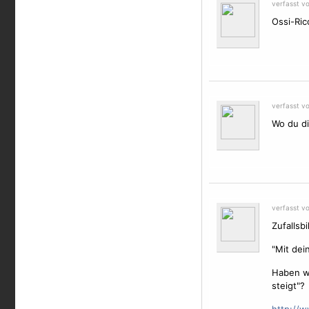
verfasst v
Ossi-Ric
verfasst v
Wo du di
verfasst v
Zufallsbi
"Mit dei
Haben wi
steigt"?