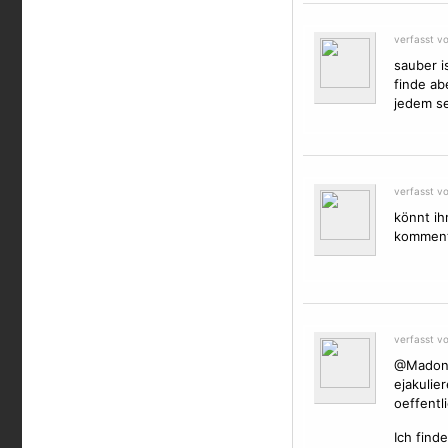
verfasst v
sauber is
finde ab
jedem se
verfasst v
könnt ih
kommenta
verfasst v
@Madonna
ejakulie
oeffentl
Ich find