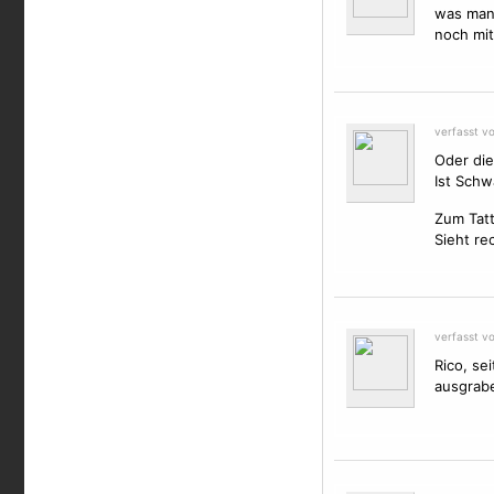
was manc
noch mit
verfasst v
Oder die
Ist Schw
Zum Tat
Sieht re
verfasst v
Rico, se
ausgrabe