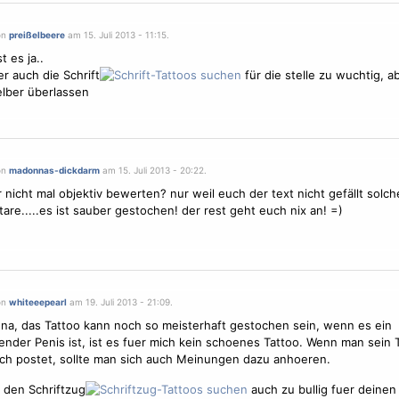
on
preißelbeere
am 15. Juli 2013 - 11:15.
t es ja..
er auch die Schrift
für die stelle zu wuchtig, ab
lber überlassen
on
madonnas-dickdarm
am 15. Juli 2013 - 20:22.
r nicht mal objektiv bewerten? nur weil euch der text nicht gefällt solch
re.....es ist sauber gestochen! der rest geht euch nix an! =)
on
whiteeepearl
am 19. Juli 2013 - 21:09.
, das Tattoo kann noch so meisterhaft gestochen sein, wenn es ein
render Penis ist, ist es fuer mich kein schoenes Tattoo. Wenn man sein 
ich postet, sollte man sich auch Meinungen dazu anhoeren.
e den Schriftzug
auch zu bullig fuer deinen