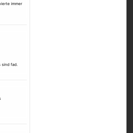
ierte immer
 sind fad.
s