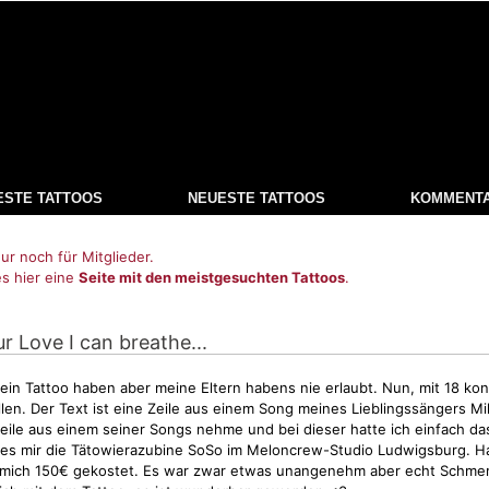
ESTE TATTOOS
NEUESTE TATTOOS
KOMMENT
ur noch für Mitglieder.
es hier eine
Seite mit den meistgesuchten Tattoos
.
ur Love I can breathe...
 ein Tattoo haben aber meine Eltern habens nie erlaubt. Nun, mit 18 kon
len. Der Text ist eine Zeile aus einem Song meines Lieblingssängers Mi
Zeile aus einem seiner Songs nehme und bei dieser hatte ich einfach da
es mir die Tätowierazubine SoSo im Meloncrew-Studio Ludwigsburg. Ha
mich 150€ gekostet. Es war zwar etwas unangenehm aber echt
Schme