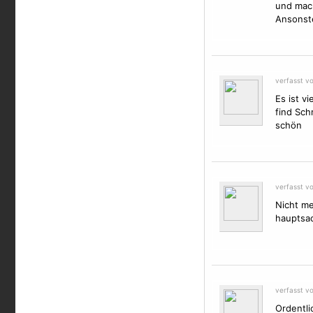
und mach
Ansonste
verfasst v
Es ist v
find Schr
schön
verfasst v
Nicht me
hauptsach
verfasst v
Ordentli