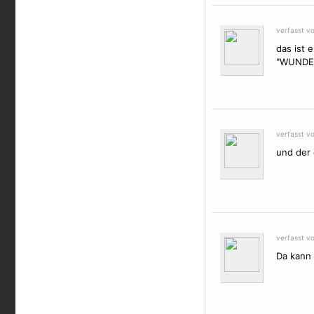
verfasst v
das ist e
"WUNDER
verfasst v
und der 
verfasst vo
Da kann 