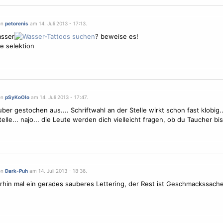
on
petorenis
am 14. Juli 2013 - 17:13.
asser
? beweise es!
he selektion
on
pSyKoOlo
am 14. Juli 2013 - 17:47.
uber gestochen aus.... Schriftwahl an der Stelle wirkt schon fast klobig.
elle... najo... die Leute werden dich vielleicht fragen, ob du Taucher bis
on
Dark-Puh
am 14. Juli 2013 - 18:36.
hin mal ein gerades sauberes Lettering, der Rest ist Geschmackssache