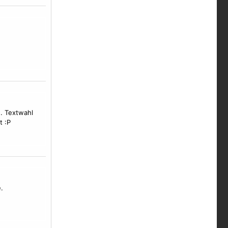
.. Textwahl
t :P
.