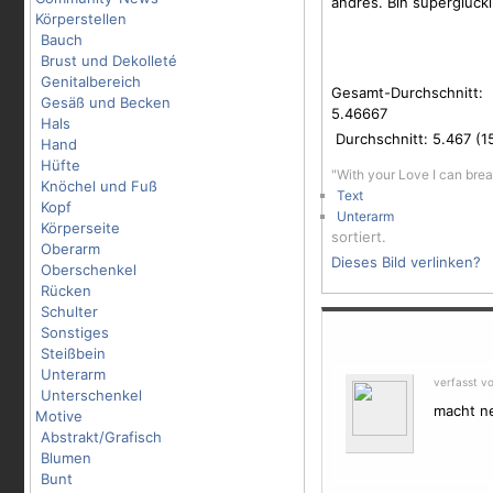
andres. Bin superglück
Körperstellen
Bauch
Brust und Dekolleté
Genitalbereich
Gesamt-Durchschnitt:
Gesäß und Becken
5.46667
Hals
Durchschnitt:
5.467
(
1
Hand
Hüfte
"With your Love I can brea
Knöchel und Fuß
Text
Kopf
Unterarm
Körperseite
sortiert.
Oberarm
Dieses Bild verlinken?
Oberschenkel
Rücken
Schulter
Sonstiges
Steißbein
Unterarm
verfasst v
Unterschenkel
macht ne
Motive
Abstrakt/Grafisch
Blumen
Bunt