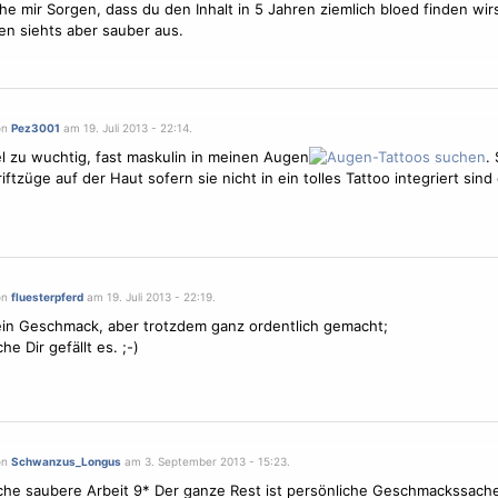
e mir Sorgen, dass du den Inhalt in 5 Jahren ziemlich bloed finden wirs
n siehts aber sauber aus.
on
Pez3001
am 19. Juli 2013 - 22:14.
iel zu wuchtig, fast maskulin in meinen Augen
. 
iftzüge auf der Haut sofern sie nicht in ein tolles Tattoo integriert sind
on
fluesterpferd
am 19. Juli 2013 - 22:19.
in Geschmack, aber trotzdem ganz ordentlich gemacht;
e Dir gefällt es. ;-)
on
Schwanzus_Longus
am 3. September 2013 - 15:23.
che saubere Arbeit 9* Der ganze Rest ist persönliche Geschmackssach