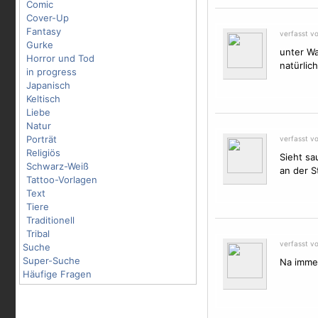
Comic
Cover-Up
Fantasy
verfasst v
Gurke
unter W
Horror und Tod
natürlic
in progress
Japanisch
Keltisch
Liebe
Natur
Porträt
verfasst v
Religiös
Sieht sa
Schwarz-Weiß
an der St
Tattoo-Vorlagen
Text
Tiere
Traditionell
Tribal
verfasst v
Suche
Super-Suche
Na immer
Häufige Fragen