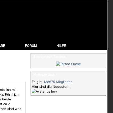
ARE
FORUM
HILFE
Suche nach Tattoos
Neueste User
Es gibt
138675 Mitglieder
.
Hier sind die Neuesten:
nte ich mir
ka. Für mich
s beste
t ca 2
rzen
sind was