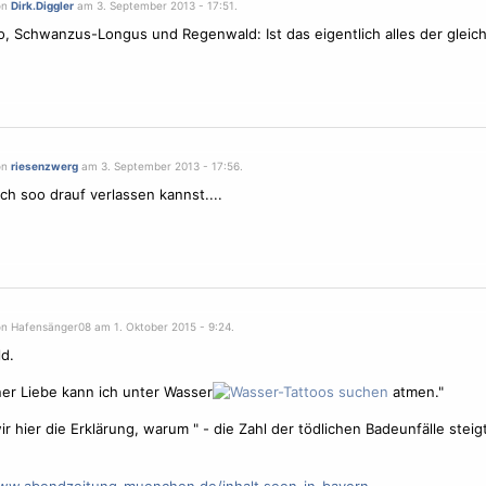
on
Dirk.Diggler
am 3. September 2013 - 17:51.
o, Schwanzus-Longus und Regenwald: Ist das eigentlich alles der gleic
on
riesenzwerg
am 3. September 2013 - 17:56.
ch soo drauf verlassen kannst....
on Hafensänger08 am 1. Oktober 2015 - 9:24.
ld.
ner Liebe kann ich unter Wasser
atmen."
r hier die Erklärung, warum " - die Zahl der tödlichen Badeunfälle steig