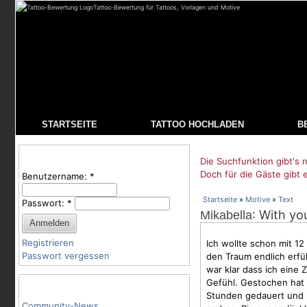
Tattoo-Bewertung für Tattoos, Vorlagen und Motive
STARTSEITE
TATTOO HOCHLADEN
B
Benutzeranmeldung
Die Suchfunktion gibt's n
Doch für die Gäste gibt 
Benutzername:
*
Startseite
»
Motive
»
Text
Passwort:
*
: With yo
Mikabella
Registrieren
Ich wollte schon mit 12
Passwort vergessen
den Traum endlich erfül
war klar dass ich eine 
Gefühl. Gestochen hat 
Tattoo-Kategorien
Stunden gedauert und 
Community-News