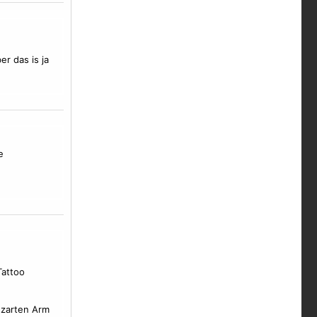
er das is ja
e
Tattoo
 zarten Arm