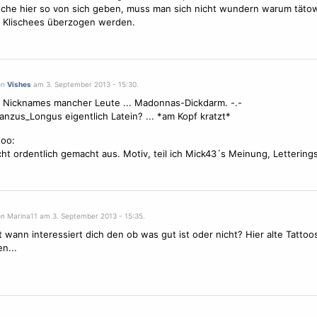
he hier so von sich geben, muss man sich nicht wundern warum tätow
 Klischees überzogen werden.
on
Vishes
am 3. September 2013 - 15:30.
 Nicknames mancher Leute ... Madonnas-Dickdarm. -.-
anzus_Longus eigentlich Latein? ... *am Kopf kratzt*
too:
cht ordentlich gemacht aus. Motiv, teil ich Mick43´s Meinung, Letterings
on Marina11 am 3. September 2013 - 15:35.
it wann interessiert dich den ob was gut ist oder nicht? Hier alte Tattoo
n...