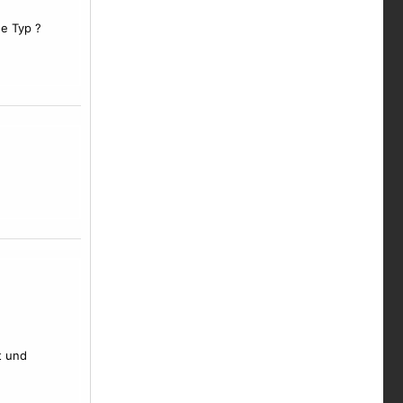
he Typ ?
t und