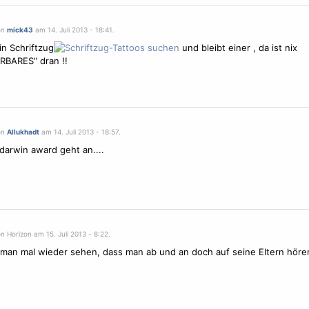
on
mick43
am 14. Juli 2013 - 18:41.
in Schriftzug
und bleibt einer , da ist nix
BARES" dran !!
on
Allukhadt
am 14. Juli 2013 - 18:57.
darwin award geht an....
n Horizon am 15. Juli 2013 - 8:22.
man mal wieder sehen, dass man ab und an doch auf seine Eltern hören