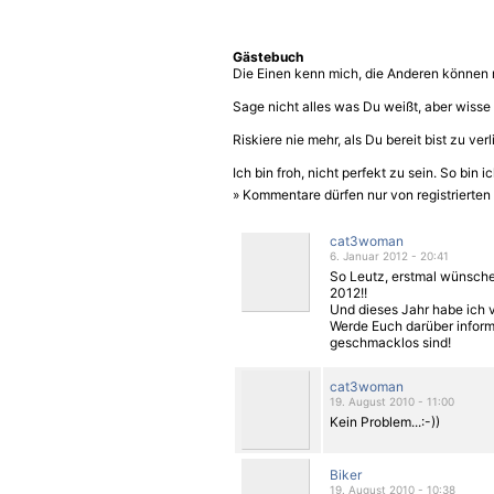
Gästebuch
Die Einen kenn mich, die Anderen können m
Sage nicht alles was Du weißt, aber wisse
Riskiere nie mehr, als Du bereit bist zu verl
Ich bin froh, nicht perfekt zu sein. So bin 
» Kommentare dürfen nur von registrierte
cat3woman
6. Januar 2012 - 20:41
So Leutz, erstmal wünsche
2012!!
Und dieses Jahr habe ich v
Werde Euch darüber infor
geschmacklos sind!
cat3woman
19. August 2010 - 11:00
Kein Problem...:-))
Biker
19. August 2010 - 10:38