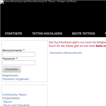
Tattoo-Bewertung für Tattoos, Vorlagen und Motive
STARTSEITE
TATTOO HOCHLADEN
BESTE TATTOOS
Die Suchfunktion gibt's nur noch für Mitglie
Benutzeranmeldung
Doch für die Gäste gibt es hier eine
Seite m
Benutzername:
*
Startseite
»
Benutzerkonto
Passwort:
*
Registrieren
Passwort vergessen
Tattoo-Kategorien
Community-News
Körperstellen
Bauch
Brust und Dekolleté