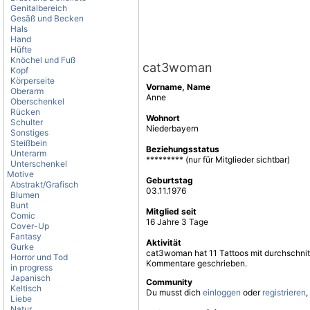
Genitalbereich
Gesäß und Becken
Hals
Hand
Hüfte
Knöchel und Fuß
cat3woman
Kopf
Körperseite
Vorname, Name
Oberarm
Anne
Oberschenkel
Rücken
Wohnort
Schulter
Niederbayern
Sonstiges
Steißbein
Beziehungsstatus
Unterarm
********* (nur für Mitglieder sichtbar)
Unterschenkel
Motive
Geburtstag
Abstrakt/Grafisch
03.11.1976
Blumen
Bunt
Mitglied seit
Comic
16 Jahre 3 Tage
Cover-Up
Fantasy
Aktivität
Gurke
cat3woman hat 11 Tattoos mit durchschnit
Horror und Tod
Kommentare geschrieben.
in progress
Japanisch
Community
Keltisch
Du musst dich
einloggen
oder
registrieren
,
Liebe
Natur