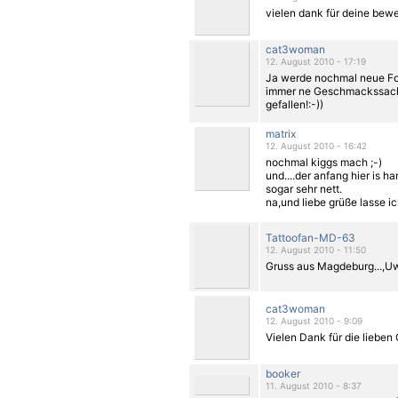
vielen dank für deine bewer
cat3woman
12. August 2010 - 17:19
Ja werde nochmal neue Fot
immer ne Geschmackssache 
gefallen!:-))
matrix
12. August 2010 - 16:42
nochmal kiggs mach ;-)
und....der anfang hier is ha
sogar sehr nett.
na,und liebe grüße lasse i
Tattoofan-MD-63
12. August 2010 - 11:50
Gruss aus Magdeburg...,U
cat3woman
12. August 2010 - 9:09
Vielen Dank für die lieben 
booker
11. August 2010 - 8:37