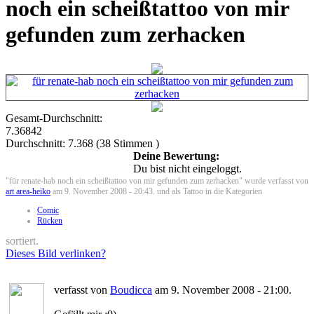
noch ein scheißtattoo von mir
gefunden zum zerhacken
Gesamt-Durchschnitt:
7.36842
Durchschnitt:
7.368
(
38
Stimmen )
Deine Bewertung:
Du bist nicht eingeloggt.
"für renate-hab noch ein scheißtattoo von mir gefunden zum zerhacken" wurde verfasst von
art area-heiko
am 9. November 2008 - 20:43. und als Tattoo in die Kategorien
Comic
Rücken
sortiert.
Dieses Bild verlinken?
verfasst von
Boudicca
am 9. November 2008 - 21:00.