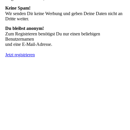
Keine Spam!
Wir senden Dir keine Werbung und geben Deine Daten nicht an
Dritte weiter.
Du bleibst anonym!
Zum Registrieren benötigst Du nur einen beliebigen
Benutzernamen
und eine E-Mail-Adresse.
Jetzt registrieren
Suche nach Tattoos
Neueste User
Es gibt
138675 Mitglieder
.
Hier sind die Neuesten: