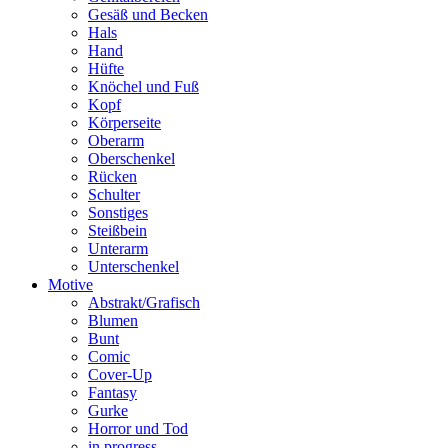
Gesäß und Becken
Hals
Hand
Hüfte
Knöchel und Fuß
Kopf
Körperseite
Oberarm
Oberschenkel
Rücken
Schulter
Sonstiges
Steißbein
Unterarm
Unterschenkel
Motive
Abstrakt/Grafisch
Blumen
Bunt
Comic
Cover-Up
Fantasy
Gurke
Horror und Tod
in progress