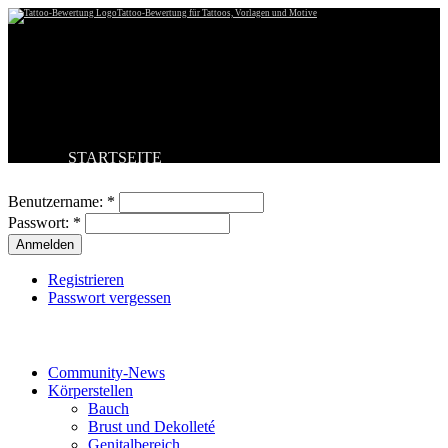
Tattoo-Bewertung für Tattoos, Vorlagen und Motive
STARTSEITE
Benutzeranmeldung
TATTOO HOCHLADEN
BESTE TATTOOS
Benutzername:
*
NEUESTE TATTOOS
Passwort:
*
KOMMENTARE
FORUM
HILFE
Registrieren
Passwort vergessen
Tattoo-Kategorien
Community-News
Körperstellen
Bauch
Brust und Dekolleté
Genitalbereich