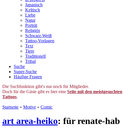
Japanisch
Keltisch
Liebe
Natur
Porträt
Religiös
Schwarz-Weiß
Tattoo-Vorlagen
Text
Tiere
Traditionell
Tribal
Suche
Super-Suche
Häufige Fragen
Die Suchfunktion gibt's nur noch für Mitglieder.
Doch für die Gäste gibt es hier eine
Seite mit den meistgesuchten
Tattoos
.
Startseite
»
Motive
»
Comic
art area-heiko
: für renate-hab