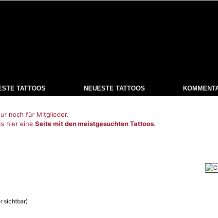
ESTE TATTOOS
NEUESTE TATTOOS
KOMMENT
ur noch für Mitglieder.
es hier eine
Seite mit den meistgesuchten Tattoos
.
r sichtbar)