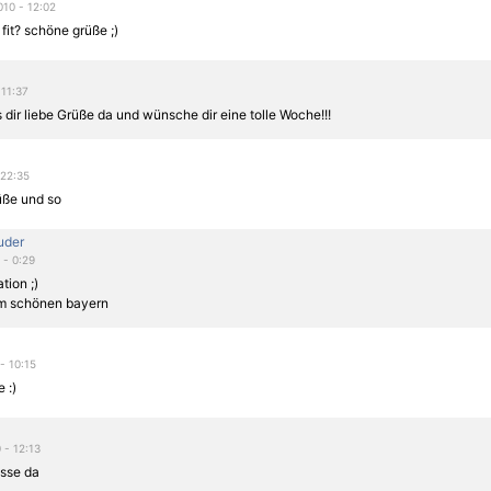
010 - 12:02
 fit? schöne grüße ;)
 11:37
s dir liebe Grüße da und wünsche dir eine tolle Woche!!!
 22:35
üße und so
uder
 - 0:29
tion ;)
m schönen bayern
- 10:15
 :)
0 - 12:13
üsse da