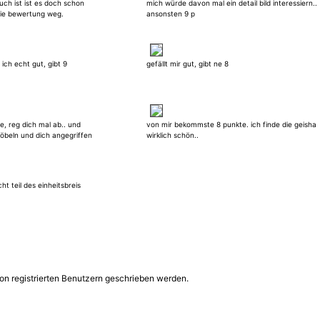
uch ist ist es doch schon
mich würde davon mal ein detail bild interessiern..
 die bewertung weg.
ansonsten 9 p
e ich echt gut, gibt 9
gefällt mir gut, gibt ne 8
e, reg dich mal ab.. und
von mir bekommste 8 punkte. ich finde die geisha
pöbeln und dich angegriffen
wirklich schön..
ht teil des einheitsbreis
on registrierten Benutzern geschrieben werden.