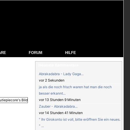
ARE
FORUM
HILFE
Neueste Kommentare
Abrakadabra - Lady Gaga...
vor 2 Sekunden
ja als die noch frisch waren hat man die noch
besser erkannt...
vor 13 Stunden 9 Minuten
Zauber - Abrakadabra...
vor 14 Stunden 41 Minuten
" Ihr Girokonto ist voll, bitte eröffnen Sie ein neues.
" ...