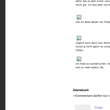
dafür des es dein erster vers
recht gut. ich lass aber mal
ohh ich liebe diesen stil, find
Zügerlt euch doch mal. iboon
musst ja nicht gleich so rum
fühlen..
ich finde es wunderschön. nic
was so viele haben;) 9p
Gästebuch
» Kommentare dürfen nur v
Drops