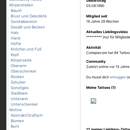
Geburtstag
Körperstellen
05.08.1990
Bauch
Brust und Dekolleté
Mitglied seit
Genitalbereich
16 Jahre 29 Wochen
Gesäß und Becken
Aktuelles Lieblingsvideo
Hals
********* (nur für Mitgliede
Hand
Hüfte
Aktivität
Knöchel und Fuß
Cutiepiecore hat 94 Tattoo
Kopf
Körperseite
Community
Oberarm
Zuletzt online vor 15 Jah
Oberschenkel
Rücken
Du musst dich
einloggen
o
Schulter
Sonstiges
Meine Tattoos (1)
Steißbein
Unterarm
Unterschenkel
Motive
Abstrakt/Grafisch
Blumen
Bunt
12 meiner Lieblings-Tatt