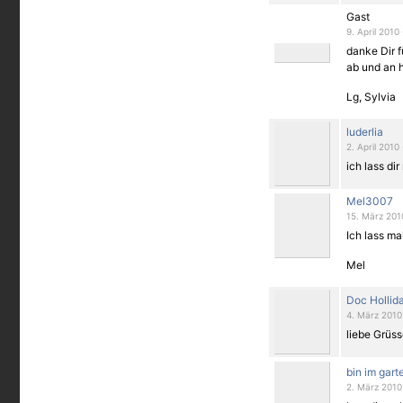
Gast
9. April 2010
danke Dir f
ab und an hi
Lg, Sylvia
luderlia
2. April 2010
ich lass di
Mel3007
15. März 201
Ich lass ma
Mel
Doc Hollid
4. März 2010
liebe Grüss
bin im gart
2. März 2010