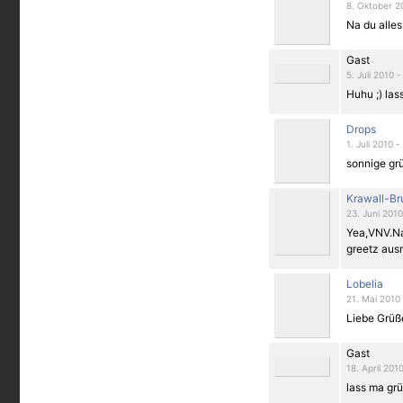
8. Oktober 2
Na du alles
Gast
5. Juli 2010 -
Huhu ;) las
Drops
1. Juli 2010 -
sonnige gr
Krawall-Br
23. Juni 2010
Yea,VNV.Na
greetz aus
Lobelia
21. Mai 2010 
Liebe Grüße
Gast
18. April 201
lass ma gr