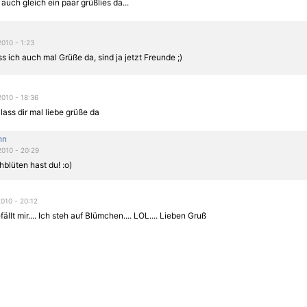
 auch gleich ein paar grüßlies da...
2010 - 1:23
s ich auch mal Grüße da, sind ja jetzt Freunde ;)
2010 - 18:36
 lass dir mal liebe grüße da
hn
2010 - 20:29
chblüten
hast du! :o)
2010 - 20:12
ällt mir.... Ich steh auf Blümchen.... LOL.... Lieben Gruß